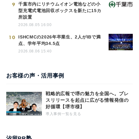
9
千葉市内にリチウムイオン電池などの小
型充電式電池回収ボックスを新たに15カ
所設置
2026.08.05 16:00
10
ISHCMCの2026年卒業生、2人がIBで満
点、学年平均34.5点
2026.08.06 15:40
お客様の声・活用事例
戦略的広報で堺の魅力を全国へ。プレ
スリリースを起点に広がる情報発信の
好循環【堺市様】
導入事例一覧を見る
汐留PR塾