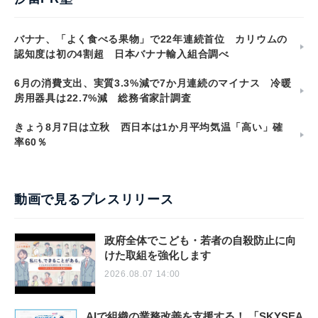
バナナ、「よく食べる果物」で22年連続首位 カリウムの
認知度は初の4割超 日本バナナ輸入組合調べ
6月の消費支出、実質3.3%減で7か月連続のマイナス 冷暖
房用器具は22.7%減 総務省家計調査
きょう8月7日は立秋 西日本は1か月平均気温「高い」確
率60％
動画で見るプレスリリース
政府全体でこども・若者の自殺防止に向
けた取組を強化します
2026.08.07 14:00
AIで組織の業務改善を支援する！ 「SKYSEA