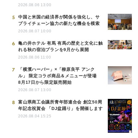
2026.08.06 13:00
5
中国と米国の経済界が関係を強化し、サ
プライチェーン協力の新たな機会を模索
2026.08.07 10:00
6
亀の井ホテル 有馬 有馬の歴史と文化に触
れる秋の宿泊プランを9月から展開
2026.08.06 11:00
7
「横濱ハーバー」×「柳原良平 アンク
ル」 限定コラボ商品＆メニューが登場
8月17日から限定販売開始
2026.08.07 13:00
Japanese
8
富山県商工会議所青年部連合会 創立50周
年記念祝賀会 「DJ盆踊り」を開催します
2026.08.04 15:25
English