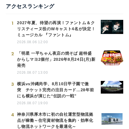
アクセスランキング
1
2027年夏、待望の再演！ファントム＆ク
リスティーヌ役のWキャスト4名が決定！
ミュージカル 『ファントム』
2026.08.06 12:00
2
「明星 一平ちゃん夜店の焼そば 超特盛
からしマヨ2個付」2026年8月24日(月)新
発売
2026.08.07 13:00
3
横浜vs沖縄尚学、8月10日甲子園で激
突 チケット完売の注目カード…28年前
にも横浜が演じた“伝説の一戦”
2026.08.07 19:00
4
神奈川県厚木市に初の自社運営型物流拠
点が稼働～住宅資材物流を集約・効率化
し物流ネットワークを最適化～