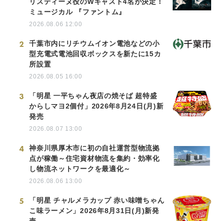
リスティーヌ役のWキャスト4名が決定！
ミュージカル 『ファントム』
2026.08.06 12:00
2
千葉市内にリチウムイオン電池などの小
型充電式電池回収ボックスを新たに15カ
所設置
2026.08.05 16:00
3
「明星 一平ちゃん夜店の焼そば 超特盛
からしマヨ2個付」2026年8月24日(月)新
発売
2026.08.07 13:00
4
神奈川県厚木市に初の自社運営型物流拠
点が稼働～住宅資材物流を集約・効率化
し物流ネットワークを最適化～
2026.08.06 13:00
5
「明星 チャルメラカップ 赤い味噌ちゃん
こ味ラーメン」2026年8月31日(月)新発