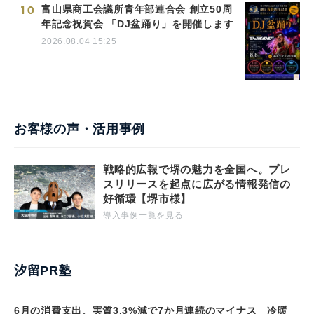
10
富山県商工会議所青年部連合会 創立50周
年記念祝賀会 「DJ盆踊り」を開催します
2026.08.04 15:25
お客様の声・活用事例
戦略的広報で堺の魅力を全国へ。プレ
スリリースを起点に広がる情報発信の
好循環【堺市様】
導入事例一覧を見る
汐留PR塾
6月の消費支出、実質3.3%減で7か月連続のマイナス 冷暖