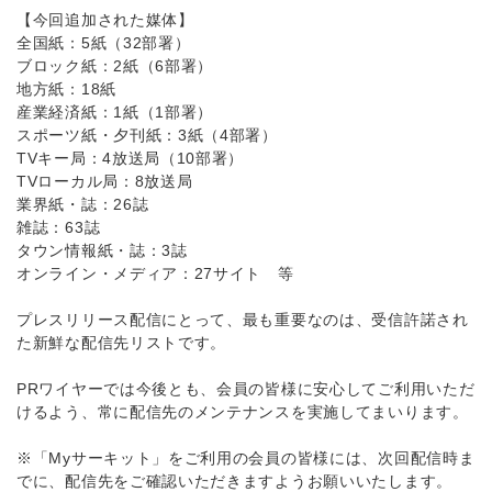
【今回追加された媒体】
全国紙：5紙（32部署）
ブロック紙：2紙（6部署）
地方紙：18紙
産業経済紙：1紙（1部署）
スポーツ紙・夕刊紙：3紙（4部署）
TVキー局：4放送局（10部署）
TVローカル局：8放送局
業界紙・誌：26誌
雑誌：63誌
タウン情報紙・誌：3誌
オンライン・メディア：27サイト 等
プレスリリース配信にとって、最も重要なのは、受信許諾され
た新鮮な配信先リストです。
PRワイヤーでは今後とも、会員の皆様に安心してご利用いただ
けるよう、常に配信先のメンテナンスを実施してまいります。
※「Myサーキット」をご利用の会員の皆様には、次回配信時ま
でに、配信先をご確認いただきますようお願いいたします。