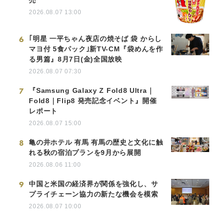
売
2026.08.07 13:00
Japanese
6
｢明星 一平ちゃん夜店の焼そば 袋 からし
マヨ付 5食パック｣新TV-CM『袋めんを作
る男篇』8月7日(金)全国放映
2026.08.07 07:30
English
7
『Samsung Galaxy Z Fold8 Ultra｜
Fold8｜Flip8 発売記念イベント』開催
レポート
2026.08.07 15:00
8
亀の井ホテル 有馬 有馬の歴史と文化に触
れる秋の宿泊プランを9月から展開
2026.08.06 11:00
9
中国と米国の経済界が関係を強化し、サ
プライチェーン協力の新たな機会を模索
2026.08.07 10:00