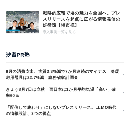
戦略的広報で堺の魅力を全国へ。プレ
スリリースを起点に広がる情報発信の
好循環【堺市様】
導入事例一覧を見る
汐留PR塾
6月の消費支出、実質3.3%減で7か月連続のマイナス 冷暖
房用器具は22.7%減 総務省家計調査
きょう8月7日は立秋 西日本は1か月平均気温「高い」確
率60％
「配信して終わり」にしないプレスリリース。LLMO時代
の情報設計、3つの視点