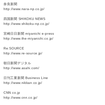
奈良新聞
http://www.nara-np.co.jp/
四国新聞 SHIKOKU NEWS
http://www.shikoku-np.co.jp/
宮崎日日新聞 miyanichi e-press
http://www.the-miyanichi.co.jp/
Re:SOURCE
http://www.re-source.jp/
朝日新聞デジタル
http://www.asahi.com/
日刊工業新聞 Business Line
http://www.nikkan.co.jp/
CNN.co.jp
http://www.cnn.co.jp/