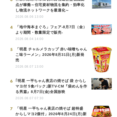
点が稼働～住宅資材物流を集約・効率化
し物流ネットワークを最適化～
2026.08.06 13:00
English
4
「地中海本まぐろ」フェア-8月7日（金）
より期間・数量限定で販売-
2026.08.04 14:00
5
「明星 チャルメラカップ 赤い味噌ちゃん
こ味ラーメン」2026年8月31日(月)新発
売
2026.08.07 13:00
6
｢明星 一平ちゃん夜店の焼そば 袋 からし
マヨ付 5食パック｣新TV-CM『袋めんを作
る男篇』8月7日(金)全国放映
2026.08.07 07:30
7
「明星 一平ちゃん夜店の焼そば 超特盛
からしマヨ2個付」2026年8月24日(月)新