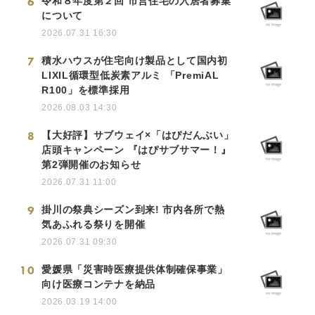
6
令和８年度第２回 市営住宅の入居者募集
Japanese
について
2026.07.31 16:30
7
積水ハウスが住宅向け製品として国内初
LIXIL循環型低炭素アルミ 「PremiAL
R100」を標準採用
English
2026.08.03 14:30
8
【大好評】サブウェイ×「はぴだんぶい」
店頭キャンペーン 『はぴサブサマー！』
第2弾開催のお知らせ
2026.07.31 11:00
9
掛川の祭典シーズン到来! 市内各所で熱
気あふれる祭りを開催
2026.07.31 09:30
10
愛媛県「災害時医療提供体制確保事業」
向け医療コンテナを納品
2026.03.19 14:00