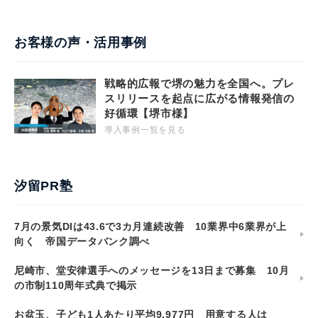
お客様の声・活用事例
戦略的広報で堺の魅力を全国へ。プレ
スリリースを起点に広がる情報発信の
好循環【堺市様】
導入事例一覧を見る
汐留PR塾
7月の景気DIは43.6で3カ月連続改善 10業界中6業界が上
向く 帝国データバンク調べ
尼崎市、堂安律選手へのメッセージを13日まで募集 10月
の市制110周年式典で掲示
お盆玉、子ども1人あたり平均9,977円 用意する人は