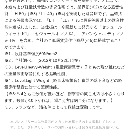
な高遮音床です。高強度コンクリート版を採用することにより、
木造および軽量鉄骨造の賃貸住宅では、業界初(※2)となる遮音性
能「LH-50」(※3)「LL-40」(※4)を実現した遮音床です。品確法
による等級表示では、「LH」「LL」ともに最高等級以上の遮音性
能を達成しました。当仕様は、今回新たに発売する「セジュール
ウィット-KJ」「セジュールオッツ-KJ」「アバンウェル ディッツ
ォ-HV」を含め、当社の全低層賃貸住宅商品(※5)に搭載すること
ができます。
※1．設計基準強度60N/mm2
※2．当社調べ。（2012年10月22日現在）
※3．Level,Heavy-Weight（重量床衝撃音）子どもの飛び跳ねなど
の重量床衝撃音に対する遮断性能。
※4．Level,Light-Weight（軽量床衝撃音）食器の落下音などの軽
量床衝撃音に対する遮断性能。
【※3･※4ともに数値が低いほど、衝撃音の聞こえ方は小さくなり
ます。数値が10下がれば、聞こえ方は約半分になります。】
※5．プランなど、諸条件によって数値は変動します。
本プレスリリースは発表元が入力した原稿をそのまま掲載しておりま
す。また、プレスリリースへのお問い合わせは発表元に直接お願いいた