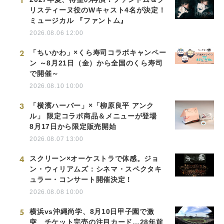
1
リスティーヌ役のWキャスト4名が決定！
ミュージカル 『ファントム』
2026.08.06 12:00
2
「ちいかわ」×くら寿司コラボキャンペー
ン ～8月21日（金）から全国のくら寿司
で開催～
2026.08.10 10:00
3
「横濱ハーバー」×「柳原良平 アンク
ル」 限定コラボ商品＆メニューが登場
8月17日から限定販売開始
2026.08.07 13:00
4
スクリーン×オーケストラで体感。ジョ
ン・ウィリアムズ：シネマ・スペクタキ
ュラー・コンサート開催決定！
2026.08.08 10:00
5
横浜vs沖縄尚学、8月10日甲子園で激
突 チケット完売の注目カード…28年前