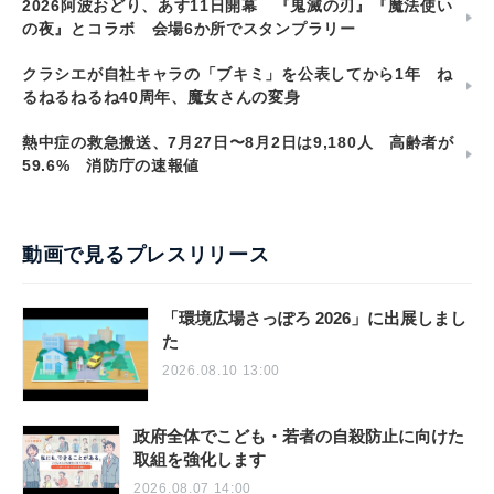
2026阿波おどり、あす11日開幕 『鬼滅の刃』『魔法使い
の夜』とコラボ 会場6か所でスタンプラリー
クラシエが自社キャラの「ブキミ」を公表してから1年 ね
るねるねるね40周年、魔女さんの変身
熱中症の救急搬送、7月27日〜8月2日は9,180人 高齢者が
59.6% 消防庁の速報値
動画で見るプレスリリース
「環境広場さっぽろ 2026」に出展しまし
た
2026.08.10 13:00
政府全体でこども・若者の自殺防止に向けた
取組を強化します
2026.08.07 14:00