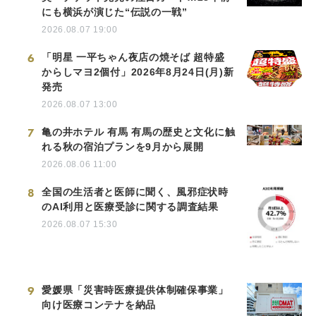
にも横浜が演じた“伝説の一戦”
2026.08.07 19:00
6
「明星 一平ちゃん夜店の焼そば 超特盛
からしマヨ2個付」2026年8月24日(月)新
発売
2026.08.07 13:00
7
亀の井ホテル 有馬 有馬の歴史と文化に触
れる秋の宿泊プランを9月から展開
2026.08.06 11:00
8
全国の生活者と医師に聞く、風邪症状時
のAI利用と医療受診に関する調査結果
2026.08.07 15:30
9
愛媛県「災害時医療提供体制確保事業」
向け医療コンテナを納品