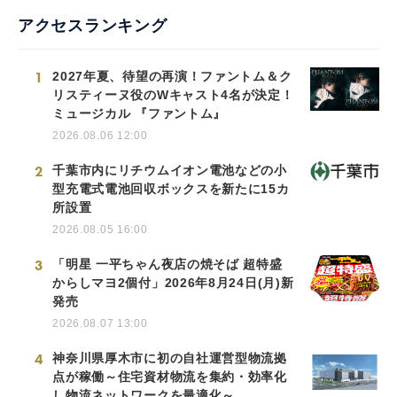
アクセスランキング
1
2027年夏、待望の再演！ファントム＆ク
リスティーヌ役のWキャスト4名が決定！
ミュージカル 『ファントム』
2026.08.06 12:00
2
千葉市内にリチウムイオン電池などの小
型充電式電池回収ボックスを新たに15カ
所設置
2026.08.05 16:00
3
「明星 一平ちゃん夜店の焼そば 超特盛
からしマヨ2個付」2026年8月24日(月)新
発売
2026.08.07 13:00
4
神奈川県厚木市に初の自社運営型物流拠
点が稼働～住宅資材物流を集約・効率化
し物流ネットワークを最適化～