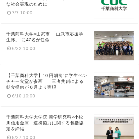
な社会実現のために
7/7 10:00
千葉商科大学×山武市 「山武市応援学
生隊」 に47名が任命
6/22 10:00
【千葉商科大学】“０円朝食”に学生ベン
チャー食堂が参画！ 三者共創による
朝食提供が６月より実現
6/10 10:00
千葉商科大学大学院 商学研究科×小松
川信用金庫 連携協力に関する包括協
定を締結
5/27 10:00