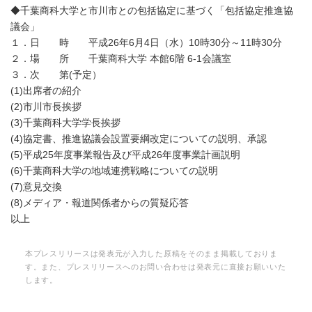
◆千葉商科大学と市川市との包括協定に基づく「包括協定推進協
議会」
１．日 時 平成26年6月4日（水）10時30分～11時30分
２．場 所 千葉商科大学 本館6階 6-1会議室
３．次 第(予定）
(1)出席者の紹介
(2)市川市長挨拶
(3)千葉商科大学学長挨拶
(4)協定書、推進協議会設置要綱改定についての説明、承認
(5)平成25年度事業報告及び平成26年度事業計画説明
(6)千葉商科大学の地域連携戦略についての説明
(7)意見交換
(8)メディア・報道関係者からの質疑応答
以上
本プレスリリースは発表元が入力した原稿をそのまま掲載しておりま
す。また、プレスリリースへのお問い合わせは発表元に直接お願いいた
します。