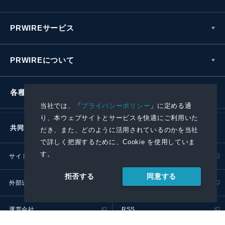
PRWIREサービス
PRWIREについて
各種お問い合わせ
当社では、「
プライバシーポリシー
」に定める通
り、本ウェブサイトとサービスを快適にご利用いた
共同通信社グループ
だき、また、どのように活用されているのかを当社
で詳しく把握するために、Cookie を使用していま
す。
サイトポリシー
プライバシーポリシー
同意する
拒否する
外部送信ポリシー
プレスリリース取扱基準
運営会社
RSS