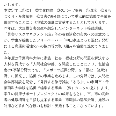
たします。
本協定では①ICT ②文化国際 ③スポーツ振興 ④環境 ⑤まち
づくり・産業振興 ⑥災害の6分野について重点的に協働で事業を
展開することにより地域の発展に貢献することとしております。
昨年は、大規模災害発生を想定したインターネット接続訓練、
「災害リスクマネジメント論」等の各種講座の市民への開放のほ
か、学生が編集したフリーペーパー「中山参道どっと混む」発行
による商店街活性化への協力等の取り組みを協働で進めてきまし
た。
今年度は千葉商科大学に家族・社会・福祉分野の問題を解決する
人材を育成する「人間社会学部」を開設したことにより、包括協
定の6事業分野のうち、「スポーツ振興分野」を「福祉・健康分
野」に拡充し、協働での事業を進めます。この分野では、人間社
会学部開設を記念して発行する旅行雑誌「るるぶ」の市川市・千
葉商科大学版を協働で編集する事業、 (株）タニタの協力により、
学生の健康サポートプロジェクトの成果をもとに、市川市の高齢
者の健康増進を目指し提案する事業、市職員の講師派遣、施設の
利用など多面的な協力を検討・実施することになっています。