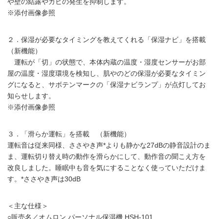
や壁の結露やカビの発生を抑制します。
※添付画像参照
２．保湿が必要なタイミングを教えてくれる「保湿ナビ」を搭載
（新機能）
運転が「切」の状態で、本体内蔵の温度・湿度センサーがお部
屋の温度・湿度環境を検知し、肌やのどの保湿が必要なタイミン
グになると、サボテンマークの「保湿ナビランプ」が点灯してお
知らせします。
※添付画像参照
３．「滑らか運転」を搭載 （新機能）
運転音は従来同様、ささやき声*よりも静かな27dBの静音設計のま
ま、運転切り替え時の動作を滑らかにして、動作音の聞こえ方を
改良しました。睡眠中も音を気にすることなく使っていただけま
す。*ささやき声は30dB
＜主な仕様＞
○販売名／オムロン パーソナル保湿機 HSH-101