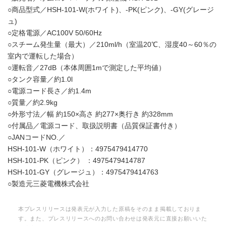
○商品型式／HSH-101-W(ホワイト)、-PK(ピンク)、-GY(グレージ
ュ)
○定格電源／AC100V 50/60Hz
○スチーム発生量（最大）／210ml/h（室温20℃、湿度40～60％の
室内で運転した場合）
○運転音／27dB（本体周囲1mで測定した平均値）
○タンク容量／約1.0l
○電源コード長さ／約1.4m
○質量／約2.9kg
○外形寸法／幅 約150×高さ 約277×奥行き 約328mm
○付属品／電源コード、取扱説明書（品質保証書付き）
○JANコードNO.／
HSH-101-W（ホワイト）：4975479414770
HSH-101-PK（ピンク） ：4975479414787
HSH-101-GY（グレージュ）：4975479414763
○製造元三菱電機株式会社
本プレスリリースは発表元が入力した原稿をそのまま掲載しておりま
す。また、プレスリリースへのお問い合わせは発表元に直接お願いいた