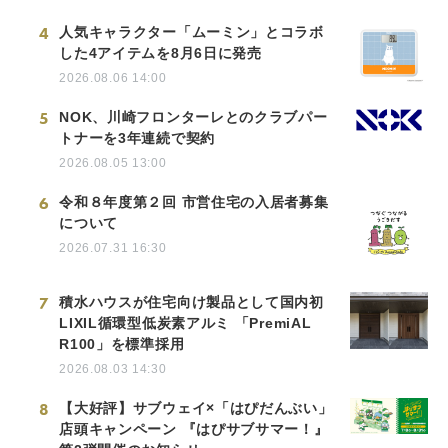
4
人気キャラクター「ムーミン」とコラボ
した4アイテムを8月6日に発売
2026.08.06 14:00
5
NOK、川崎フロンターレとのクラブパー
トナーを3年連続で契約
2026.08.05 13:00
6
令和８年度第２回 市営住宅の入居者募集
について
2026.07.31 16:30
7
積水ハウスが住宅向け製品として国内初
LIXIL循環型低炭素アルミ 「PremiAL
R100」を標準採用
2026.08.03 14:30
8
【大好評】サブウェイ×「はぴだんぶい」
店頭キャンペーン 『はぴサブサマー！』