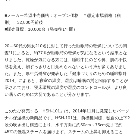
■メーカー希望小売価格：オープン価格 ＊想定市場価格（税
別） 32,800円前後
■販売目標：10,000台（発売後1年間）
20～60代の男女210名に対して行った睡眠時の乾燥についての調
査*1によると、約77％が睡眠時の乾燥が気になるという結果とな
りました。乾燥が気になる方には、睡眠中にのどや鼻、肌の不快
感を覚え、朝すっきりと目覚められないという声が多くありまし
た。また、厚生労働省が発表した「健康づくりのための睡眠指針
2014」によると、寝室の温度、湿度は睡眠の質と関係することが
示されており、寝床環境の温度や湿度のコントロールが、より良
い眠りのために大切であることが分かります。
このたび発売する「HSH-101」は、2014年11月に発売したパーソ
ナル保湿機の新商品です。HSH-101は、前機種同様、独自の上下2
段の吹き出し構造により、水平方向に約50cm～75cm先まで約
45℃の低温スチームを届けます。スチームの上昇を抑えること