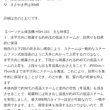
*2 ささやき声は30dB
詳細は次のとおりです。
【パーソナル保湿機 HSH-101 主な特長】
１．水平方向に噴霧する約45℃の低温スチームが、顔周りを効果
的に保湿
独自の上下2段の吹き出し構造により、スチームは一般的なスチー
ムファン式加湿器のように天井に向かって上昇するのではなく、
水平方向に噴霧されます。下段から噴霧される約45℃の低温スチ
ームの上昇を、上段から出る常温風がおさえることで、約50cm～
75cm先まで水平方向にスチームを搬送。これにより、顔周りを集
中的に保湿することができ、のどや鼻、肌、髪の毛の乾燥を抑え
ます。
本体内部で約90℃の高温スチームと室内の空気（常温風）を混合
させることで、噴霧時には吹き出し温度が約45℃の低温スチーム
を実現しました。最大8時間のタイマー設定が可能なので、一晩中
使用できます。また、寝室全体を加湿するわけではないので、窓