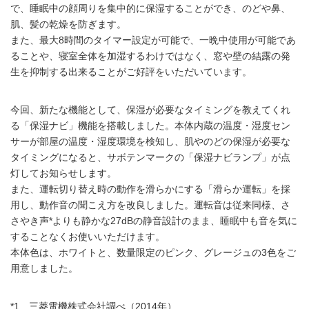
で、睡眠中の顔周りを集中的に保湿することができ、のどや鼻、
肌、髪の乾燥を防ぎます。
また、最大8時間のタイマー設定が可能で、一晩中使用が可能であ
ることや、寝室全体を加湿するわけではなく、窓や壁の結露の発
生を抑制する出来ることがご好評をいただいています。
今回、新たな機能として、保湿が必要なタイミングを教えてくれ
る「保湿ナビ」機能を搭載しました。本体内蔵の温度・湿度セン
サーが部屋の温度・湿度環境を検知し、肌やのどの保湿が必要な
タイミングになると、サボテンマークの「保湿ナビランプ」が点
灯してお知らせします。
また、運転切り替え時の動作を滑らかにする「滑らか運転」を採
用し、動作音の聞こえ方を改良しました。運転音は従来同様、さ
さやき声*よりも静かな27dBの静音設計のまま、睡眠中も音を気に
することなくお使いいただけます。
本体色は、ホワイトと、数量限定のピンク、グレージュの3色をご
用意しました。
*1 三菱電機株式会社調べ（2014年）