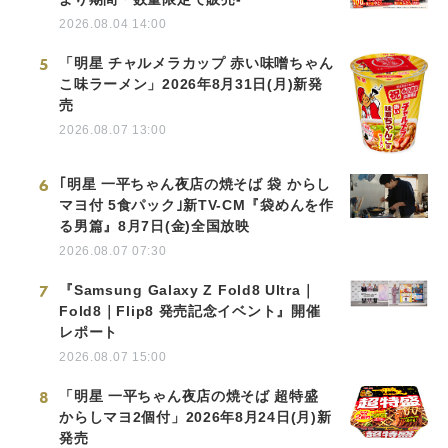
2026.08.04 14:00
5
「明星 チャルメラカップ 赤い味噌ちゃん
こ味ラーメン」2026年8月31日(月)新発
売
2026.08.07 13:00
6
｢明星 一平ちゃん夜店の焼そば 袋 からし
マヨ付 5食パック｣新TV-CM『袋めんを作
る男篇』8月7日(金)全国放映
2026.08.07 07:30
7
『Samsung Galaxy Z Fold8 Ultra｜
Fold8｜Flip8 発売記念イベント』開催
レポート
2026.08.07 15:00
8
「明星 一平ちゃん夜店の焼そば 超特盛
からしマヨ2個付」2026年8月24日(月)新
発売