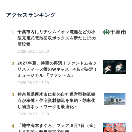
English
アクセスランキング
1
千葉市内にリチウムイオン電池などの小
型充電式電池回収ボックスを新たに15カ
所設置
2026.08.05 16:00
2
2027年夏、待望の再演！ファントム＆ク
リスティーヌ役のWキャスト4名が決定！
ミュージカル 『ファントム』
2026.08.06 12:00
3
神奈川県厚木市に初の自社運営型物流拠
点が稼働～住宅資材物流を集約・効率化
し物流ネットワークを最適化～
2026.08.06 13:00
4
「地中海本まぐろ」フェア-8月7日（金）
より期間・数量限定で販売-