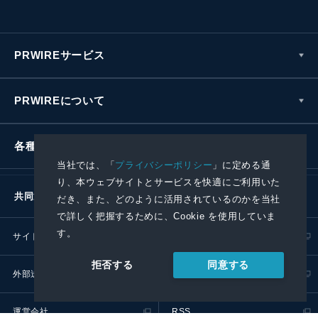
PRWIREサービス
PRWIREについて
各種お問い合わせ
当社では、「
プライバシーポリシー
」に定める通
り、本ウェブサイトとサービスを快適にご利用いた
共同通信社グループ
だき、また、どのように活用されているのかを当社
で詳しく把握するために、Cookie を使用していま
す。
サイトポリシー
プライバシーポリシー
同意する
拒否する
外部送信ポリシー
プレスリリース取扱基準
運営会社
RSS