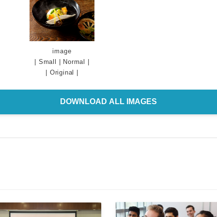
image
|
Small
|
Normal
|
|
Original
|
DOWNLOAD ALL IMAGES