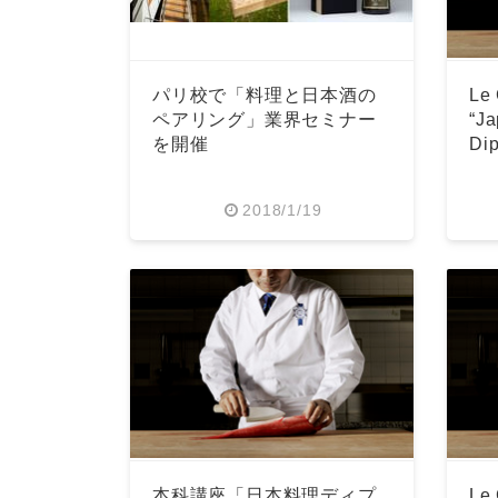
パリ校で「料理と日本酒の
Le
ペアリング」業界セミナー
“J
を開催
Di
2018/1/19
本科講座「日本料理ディプ
Le