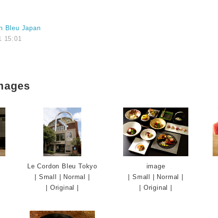
n Bleu Japan
1 15:01
mages
Le Cordon Bleu Tokyo
image
|
Small
|
Normal
|
|
Small
|
Normal
|
|
Original
|
|
Original
|