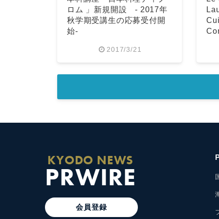
ロム 」新規開設 - 2017年
La
秋学期受講生の応募受付開
Cui
始-
Co
for
2017/3/21
KYODO NEWS
PRWIRE
会員登録