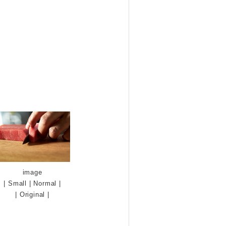
image
|
Small
|
Normal
|
|
Original
|