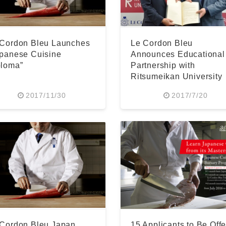
 Cordon Bleu Launches
Le Cordon Bleu
apanese Cuisine
Announces Educational
ploma”
Partnership with
Ritsumeikan University
2017/11/30
2017/7/20
 Cordon Bleu Japan
15 Applicants to Be Off