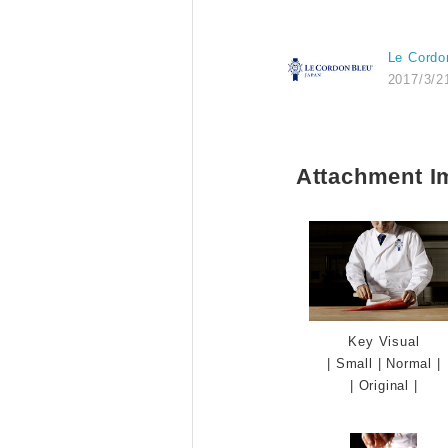
Le Cordo
2017/3/2
Attachment I
Key Visual
|
Small
|
Normal
|
|
Original
|