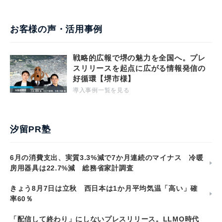
お客様の声・活用事例
戦略的広報で堺の魅力を全国へ。プレ
スリリースを起点に広がる情報発信の
好循環【堺市様】
導入事例一覧を見る
汐留PR塾
6月の消費支出、実質3.3%減で7か月連続のマイナス 冷暖
房用器具は22.7%減 総務省家計調査
きょう8月7日は立秋 西日本は1か月平均気温「高い」確
率60％
「配信して終わり」にしないプレスリリース。LLMO時代