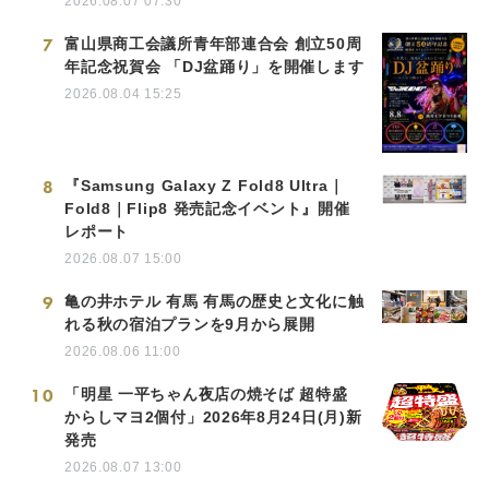
2026.08.07 07:30
7
富山県商工会議所青年部連合会 創立50周
年記念祝賀会 「DJ盆踊り」を開催します
2026.08.04 15:25
8
『Samsung Galaxy Z Fold8 Ultra｜
Fold8｜Flip8 発売記念イベント』開催
レポート
2026.08.07 15:00
9
亀の井ホテル 有馬 有馬の歴史と文化に触
れる秋の宿泊プランを9月から展開
2026.08.06 11:00
10
「明星 一平ちゃん夜店の焼そば 超特盛
からしマヨ2個付」2026年8月24日(月)新
発売
2026.08.07 13:00