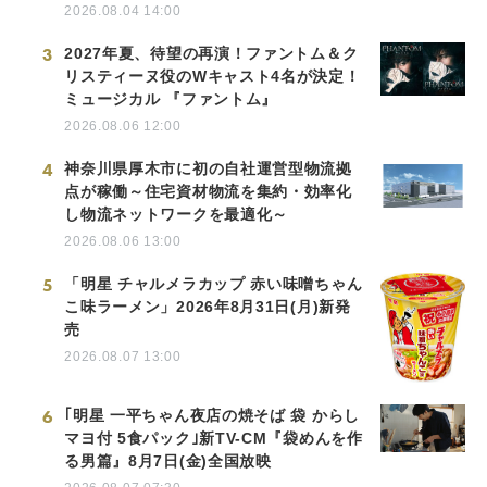
2026.08.04 14:00
3
2027年夏、待望の再演！ファントム＆ク
リスティーヌ役のWキャスト4名が決定！
ミュージカル 『ファントム』
2026.08.06 12:00
4
神奈川県厚木市に初の自社運営型物流拠
点が稼働～住宅資材物流を集約・効率化
し物流ネットワークを最適化～
2026.08.06 13:00
5
「明星 チャルメラカップ 赤い味噌ちゃん
こ味ラーメン」2026年8月31日(月)新発
売
2026.08.07 13:00
6
｢明星 一平ちゃん夜店の焼そば 袋 からし
マヨ付 5食パック｣新TV-CM『袋めんを作
る男篇』8月7日(金)全国放映