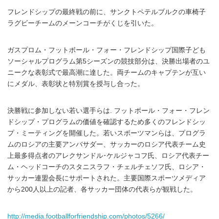
フレンドシップの最終戦の前に、サンクトペテルブルクの車椅子
ラグビーチームのメーンコーチがくじを引いた。
ガスプロム・フットボール・フォー・フレンドシップ国際子ども
ソーシャルプログラム第5シーズンの競技部分は、決勝出場者のユ
ニークな表彰式で最高潮に達した。両チームのキャプテンが互い
にメダル、表彰状と特別賞を授与し合った。
決勝戦に参加しない若い選手らは. フットボール・フォー・フレン
ドシップ・プログラムの価値を確認するため多くのフレンドシッ
プ・ミーティングを開催した。若いスポーツマンらは、プログラ
ムのロシアの主要アンバサダー、サッカーのロシア代表チーム史
上最多得点者のアレクサンドル･ケルジャコフ氏、ロシア代表チー
ム・ヘッドコーチのスタニスラフ・チェルチェソフ氏、ロシア・
サッカー連盟会長にサポートされた。主要国際スポーツメディア
から200人以上の記者、各サッカー団体の代表らが観戦した。
http://media.footballforfriendship.com/photos/5266/