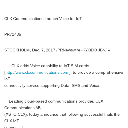
CLX Communications Launch Voice for IoT
PR71435
STOCKHOLM, Dec. 7, 2017 /PRNewswire=KYODO JBN/ --
- CLX adds Voice capability to IoT SIM cards
[
http://www.clxcommunications.com
], to provide a comprehensive
IoT
connectivity service supporting Data, SMS and Voice.
Leading cloud-based communications provider, CLX
Communications AB
(XSTO:CLX), today announce that following successful trials the
CLX IoT
connectivity