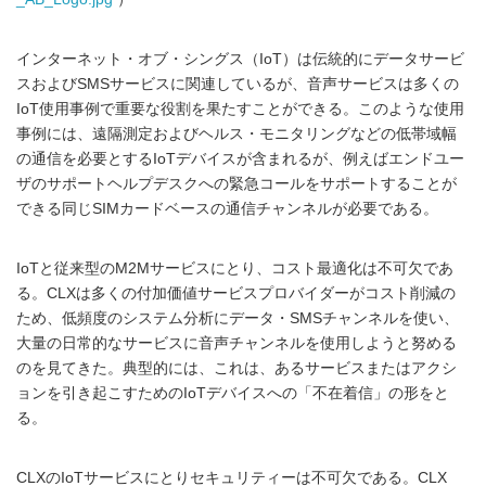
インターネット・オブ・シングス（IoT）は伝統的にデータサービ
スおよびSMSサービスに関連しているが、音声サービスは多くの
IoT使用事例で重要な役割を果たすことができる。このような使用
事例には、遠隔測定およびヘルス・モニタリングなどの低帯域幅
の通信を必要とするIoTデバイスが含まれるが、例えばエンドユー
ザのサポートヘルプデスクへの緊急コールをサポートすることが
できる同じSIMカードベースの通信チャンネルが必要である。
IoTと従来型のM2Mサービスにとり、コスト最適化は不可欠であ
る。CLXは多くの付加価値サービスプロバイダーがコスト削減の
ため、低頻度のシステム分析にデータ・SMSチャンネルを使い、
大量の日常的なサービスに音声チャンネルを使用しようと努める
のを見てきた。典型的には、これは、あるサービスまたはアクシ
ョンを引き起こすためのIoTデバイスへの「不在着信」の形をと
る。
CLXのIoTサービスにとりセキュリティーは不可欠である。CLX