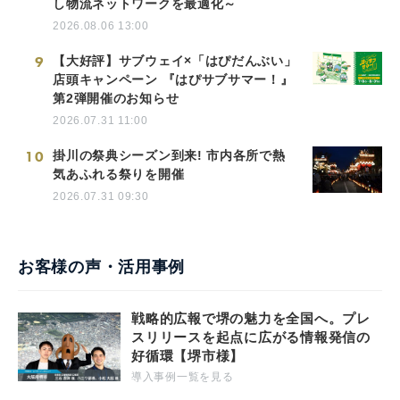
し物流ネットワークを最適化～
2026.08.06 13:00
9
【大好評】サブウェイ×「はぴだんぶい」
店頭キャンペーン 『はぴサブサマー！』
第2弾開催のお知らせ
2026.07.31 11:00
10
掛川の祭典シーズン到来! 市内各所で熱
気あふれる祭りを開催
2026.07.31 09:30
お客様の声・活用事例
戦略的広報で堺の魅力を全国へ。プレ
スリリースを起点に広がる情報発信の
好循環【堺市様】
導入事例一覧を見る