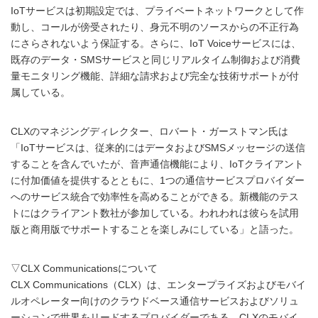
IoTサービスは初期設定では、プライベートネットワークとして作
動し、コールが傍受されたり、身元不明のソースからの不正行為
にさらされないよう保証する。さらに、IoT Voiceサービスには、
既存のデータ・SMSサービスと同じリアルタイム制御および消費
量モニタリング機能、詳細な請求および完全な技術サポートが付
属している。
CLXのマネジングディレクター、ロバート・ガーストマン氏は
「IoTサービスは、従来的にはデータおよびSMSメッセージの送信
することを含んでいたが、音声通信機能により、IoTクライアント
に付加価値を提供するとともに、1つの通信サービスプロバイダー
へのサービス統合で効率性を高めることができる。新機能のテス
トにはクライアント数社が参加している。われわれは彼らを試用
版と商用版でサポートすることを楽しみにしている」と語った。
▽CLX Communicationsについて
CLX Communications（CLX）は、エンタープライズおよびモバイ
ルオペレーター向けのクラウドベース通信サービスおよびソリュ
ーションで世界をリードするプロバイダーである。CLXのモバイ