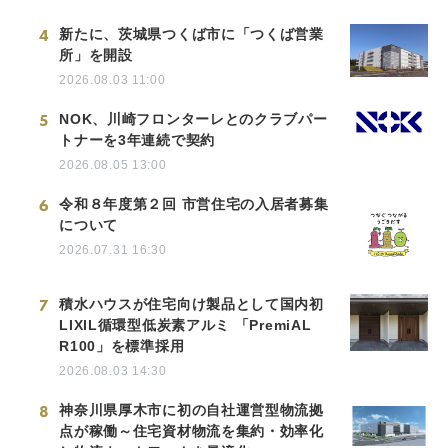
4
新たに、茨城県つくば市に「つくば営業
所」を開設
2026.08.03 11:00
5
NOK、川崎フロンターレとのクラブパー
トナーを3年連続で契約
2026.08.05 13:00
6
令和８年度第２回 市営住宅の入居者募集
について
2026.07.31 16:30
7
積水ハウスが住宅向け製品として国内初
LIXIL循環型低炭素アルミ 「PremiAL
R100」を標準採用
2026.08.03 14:30
8
神奈川県厚木市に初の自社運営型物流拠
点が稼働～住宅資材物流を集約・効率化