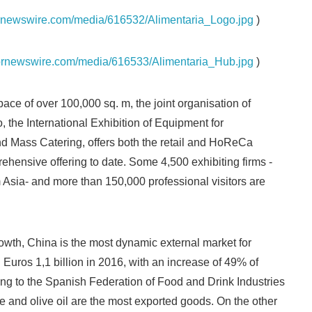
prnewswire.com/media/616532/Alimentaria_Logo.jpg
)
English
prnewswire.com/media/616533/Alimentaria_Hub.jpg
)
pace of over 100,000 sq. m, the joint organisation of
, the International Exhibition of Equipment for
d Mass Catering, offers both the retail and HoReCa
ehensive offering to date. Some 4,500 exhibiting firms -
Asia- and more than 150,000 professional visitors are
owth, China is the most dynamic external market for
 Euros 1,1 billion in 2016, with an increase of 49% of
ng to the Spanish Federation of Food and Drink Industries
e and olive oil are the most exported goods. On the other