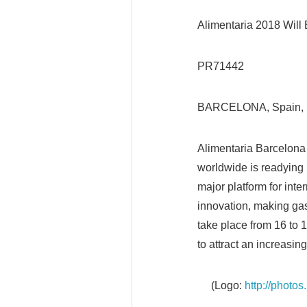
Alimentaria 2018 Will 
PR71442
BARCELONA, Spain, D
Alimentaria Barcelona 
worldwide is readying i
major platform for inte
innovation, making gast
take place from 16 to 
to attract an increasi
(Logo:
http://phot