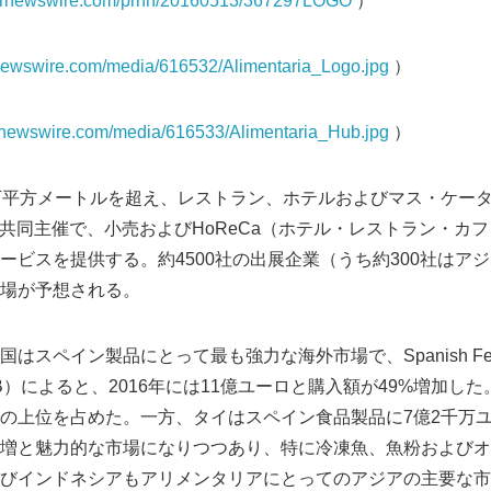
s.prnewswire.com/prnh/20160513/367297LOGO
）
rnewswire.com/media/616532/Alimentaria_Logo.jpg
）
rnewswire.com/media/616533/Alimentaria_Hub.jpg
）
万平方メートルを超え、レストラン、ホテルおよびマス・ケー
oとの共同主催で、小売およびHoReCa（ホテル・レストラン・
ービスを提供する。約4500社の出展企業（うち約300社はアジ
場が予想される。
ペイン製品にとって最も強力な海外市場で、Spanish Federatio
ies（FIAB）によると、2016年には11億ユーロと購入額が49%増
の上位を占めた。一方、タイはスペイン食品製品に7億2千万
%増と魅力的な市場になりつつあり、特に冷凍魚、魚粉および
びインドネシアもアリメンタリアにとってのアジアの主要な市