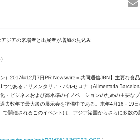
8はアジアの来場者と出展者が増加の見込み
95）
）2017年12月7日PR Newswire＝共同通信JBN】主要な
であるアリメンタリア・バルセロナ（Alimentaria Barcel
化・ビジネスおよび高水準のイノベーションのための主要なプ
去数年で最大級の展示会を準備中である。来年4月16－19日にFi
スペイン）で開催されるこのイベントは、アジア諸国からさらに多数