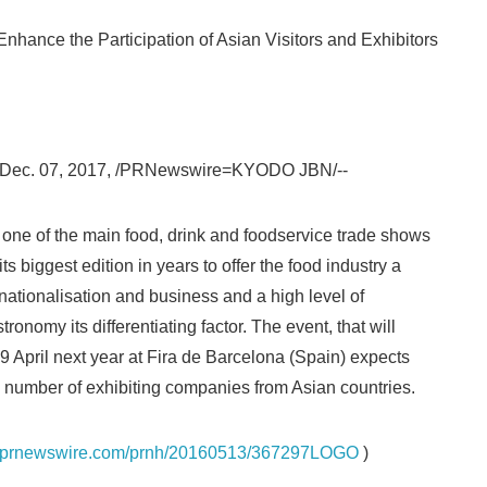
Enhance the Participation of Asian Visitors and Exhibitors
ec. 07, 2017, /PRNewswire=KYODO JBN/--
one of the main food, drink and foodservice trade shows
ts biggest edition in years to offer the food industry a
rnationalisation and business and a high level of
Japanese
ronomy its differentiating factor. The event, that will
19 April next year at Fira de Barcelona (Spain) expects
ng number of exhibiting companies from Asian countries.
os.prnewswire.com/prnh/20160513/367297LOGO
)