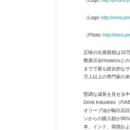
（Logo:
http://photo
（Logo:
http://mma.p
（Photo:
http://mma.p
正味の出展面積は10
際展示会Hostelc
までで最も総合的なサ
万人以上の専門家の来
堅調な成長を見せる中国はス
Drink Industr
オリーブ油が輸出品目
ンからの購入額が36
本、インド、韓国およ