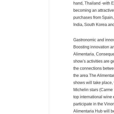
hand, Thailand -with E
becoming an attractive
purchases from Spain, e
India, South Korea and
Gastronomic and innov
Boosting innovation an
Alimentaria. Consequen
show's activities are 
the connections betwee
the area The Alimenta
shows will take place, 
Michelin stars (Carme 
top international wine
participate in the Vin
Alimentaria Hub will 