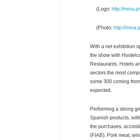
(Logo:
http://mma.
(Photo:
http://mma.
With a net exhibition s
the show with Hostelco
Restaurants, Hotels an
sectors the most compr
some 300 coming from 
expected.
Performing a strong gr
Spanish products, with
the purchases, accordi
(FIAB). Pork meat, win