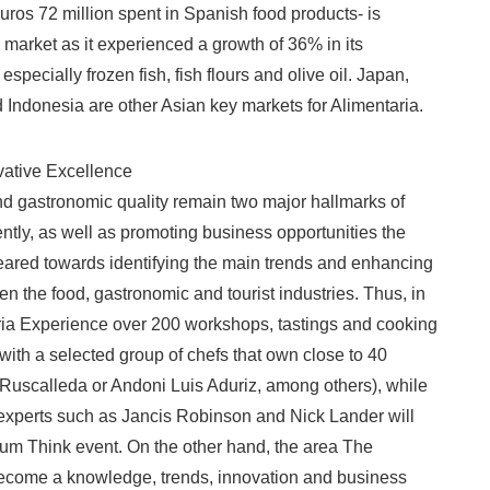
uros 72 million spent in Spanish food products- is
 market as it experienced a growth of 36% in its
specially frozen fish, fish flours and olive oil. Japan,
 Indonesia are other Asian key markets for Alimentaria.
ative Excellence
d gastronomic quality remain two major hallmarks of
tly, as well as promoting business opportunities the
geared towards identifying the main trends and enhancing
n the food, gastronomic and tourist industries. Thus, in
ria Experience over 200 workshops, tastings and cooking
with a selected group of chefs that own close to 40
Ruscalleda or Andoni Luis Aduriz, among others), while
 experts such as Jancis Robinson and Nick Lander will
orum Think event. On the other hand, the area The
become a knowledge, trends, innovation and business