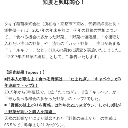
知度と興味関心！
タキイ種苗株式会社（所在地：京都市下京区、代表取締役社長：
瀧井傳一）は、2017年の年末を前に、今年の野菜の世相につい
て、「食べる機会の多かった野菜」「野菜の値段感」「今後取り
入れたい注目の野菜」や、流行の「カット野菜」、注目が高まる
「ミールキット」など、310人の男女に調査を実施いたしました。
「2017年の野菜の総括」として、ご報告いたします。
【調査結果 Topics！】
■日本人が最もよく食べる野菜は…「たまねぎ」「キャベツ」が3
年連続でトップ2！
2015年から3年連続で、1位「たまねぎ」、2位「キャベツ」が
「最も食べる機会の多かった野菜」のトップ2でした。
■「野菜の値上がりを実感」は昨年比21.3ptダウン。しかし8割が
「野菜が高いと購入を躊躇」
天候の影響などにより懸念された「野菜の値上がり」の実感は
65.5％で、昨年より21.3ptダウン。