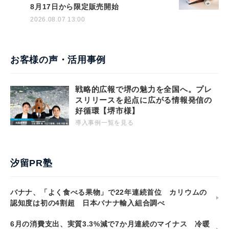
8月17日から限定販売開始
2026.08.07 13:00
お客様の声・活用事例
戦略的広報で堺の魅力を全国へ。プレ
スリリースを起点に広がる情報発信の
好循環【堺市様】
導入事例一覧を見る
汐留PR塾
バナナ、「よく食べる果物」で22年連続首位 カリウムの
認知度は初の4割超 日本バナナ輸入組合調べ
6月の消費支出、実質3.3%減で7か月連続のマイナス 冷暖