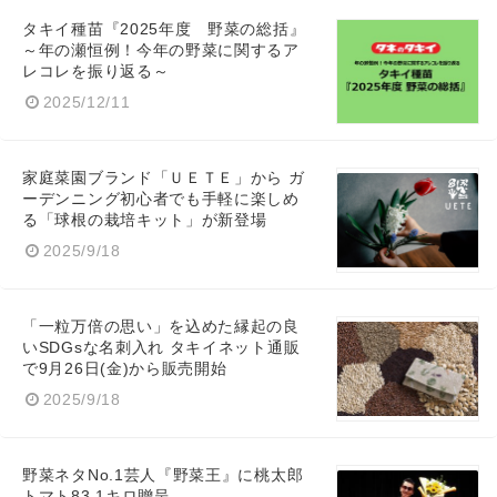
タキイ種苗『2025年度 野菜の総括』
～年の瀬恒例！今年の野菜に関するア
レコレを振り返る～
2025/12/11
家庭菜園ブランド「ＵＥＴＥ」から ガ
ーデンニング初心者でも手軽に楽しめ
る「球根の栽培キット」が新登場
2025/9/18
「一粒万倍の思い」を込めた縁起の良
いSDGsな名刺入れ タキイネット通販
で9月26日(金)から販売開始
2025/9/18
野菜ネタNo.1芸人『野菜王』に桃太郎
トマト83.1キロ贈呈