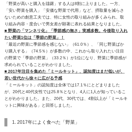
「野菜が高いと購入を躊躇」する人は8割に上りました。一方、
「安い野菜を購入」「安価な野菜で代用」など、摂取量を減らさ
ないための創意工夫では、特に女性の取り組みが多くみられ、取
り組み内容・度合いで男女差が顕著に表れる結果となりました。
■ 野菜の「マンネリ化」「季節感の無さ」実感多数。今後取り入れ
たい野菜1位は「季節の野菜」！
「最近の野菜に季節感を感じない」（61.0％）、「同じ野菜ばか
り購入する」（74.5％）が多数の中、これから取り入れたい注目
の野菜で「季節の野菜」（33.2％）が1位になり、野菜に季節感が
求められていることがわかりました。
■ 2017年注目を集めた「ミールキット」、認知度はまだ低いが、
若い世代から徐々に広がる予感
「ミールキット」の認知度は全体では17.1％にとどまりました
が、20代と40代女性では25.8％となり、4人に1人が知っているこ
とがわかりました。また、20代、30代では、4割以上が「ミールキ
ットに興味がある」と回答しました。
1. 2017年によく食べた「野菜」