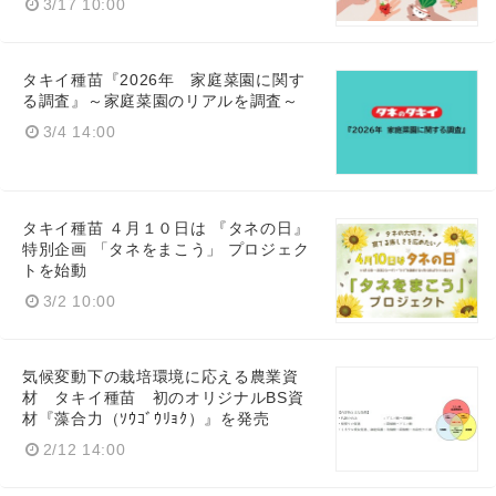
3/17 10:00
タキイ種苗『2026年 家庭菜園に関す
る調査』～家庭菜園のリアルを調査～
3/4 14:00
タキイ種苗 ４月１０日は 『タネの日』
特別企画 「タネをまこう」 プロジェク
トを始動
3/2 10:00
気候変動下の栽培環境に応える農業資
材 タキイ種苗 初のオリジナルBS資
材『藻合力（ｿｳｺﾞｳﾘｮｸ）』を発売
2/12 14:00