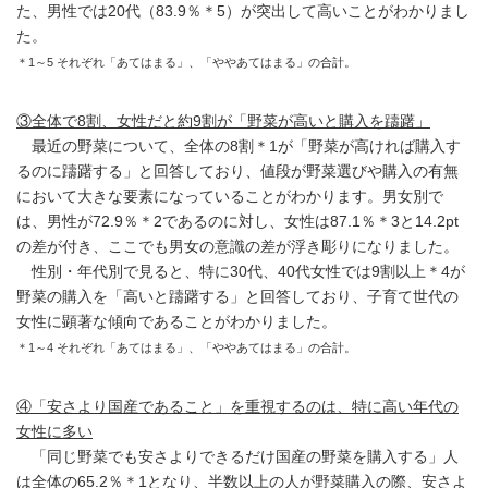
た、男性では20代（83.9％＊5）が突出して高いことがわかりまし
た。
＊1～5 それぞれ「あてはまる」、「ややあてはまる」の合計。
③全体で8割、女性だと約9割が「野菜が高いと購入を躊躇」
最近の野菜について、全体の8割＊1が「野菜が高ければ購入す
るのに躊躇する」と回答しており、値段が野菜選びや購入の有無
において大きな要素になっていることがわかります。男女別で
は、男性が72.9％＊2であるのに対し、女性は87.1％＊3と14.2pt
の差が付き、ここでも男女の意識の差が浮き彫りになりました。
性別・年代別で見ると、特に30代、40代女性では9割以上＊4が
野菜の購入を「高いと躊躇する」と回答しており、子育て世代の
女性に顕著な傾向であることがわかりました。
＊1～4 それぞれ「あてはまる」、「ややあてはまる」の合計。
④「安さより国産であること」を重視するのは、特に高い年代の
女性に多い
「同じ野菜でも安さよりできるだけ国産の野菜を購入する」人
は全体の65.2％＊1となり、半数以上の人が野菜購入の際、安さよ