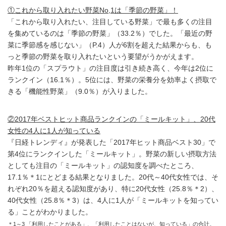
①これから取り入れたい野菜No,1は「季節の野菜」！
「これから取り入れたい、注目している野菜」で最も多くの注目
を集めているのは「季節の野菜」（33.2％）でした。「最近の野
菜に季節感を感じない」（P.4）人が6割を超えた結果からも、も
っと季節の野菜を取り入れたいという要望がうかがえます。
昨年1位の「スプラウト」の注目度は引き続き高く、今年は2位に
ランクイン（16.1％）。5位には、野菜の栄養分を効率よく摂取で
きる「機能性野菜」（9.0％）が入りました。
②2017年ベストヒット商品ランクインの「ミールキット」、20代
女性の4人に1人が知っている
『日経トレンディ』が発表した「2017年ヒット商品ベスト30」で
第4位にランクインした「ミールキット」。野菜の新しい摂取方法
としても注目の「ミールキット」の認知度を調べたところ、
17.1％＊1にとどまる結果となりました。20代～40代女性では、そ
れぞれ20％を超える認知度があり、特に20代女性（25.8％＊2）、
40代女性（25.8％＊3）は、4人に1人が「ミールキットを知ってい
る」ことがわかりました。
＊1～3 「利用したことがある」、「利用したことはないが、知っている」の合計。