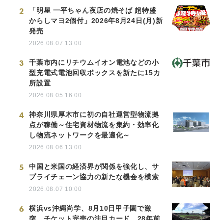
2
「明星 一平ちゃん夜店の焼そば 超特盛
からしマヨ2個付」2026年8月24日(月)新
発売
2026.08.07 13:00
3
千葉市内にリチウムイオン電池などの小
型充電式電池回収ボックスを新たに15カ
所設置
2026.08.05 16:00
4
神奈川県厚木市に初の自社運営型物流拠
点が稼働～住宅資材物流を集約・効率化
し物流ネットワークを最適化～
2026.08.06 13:00
5
中国と米国の経済界が関係を強化し、サ
プライチェーン協力の新たな機会を模索
2026.08.07 10:00
6
横浜vs沖縄尚学、8月10日甲子園で激
突 チケット完売の注目カード…28年前