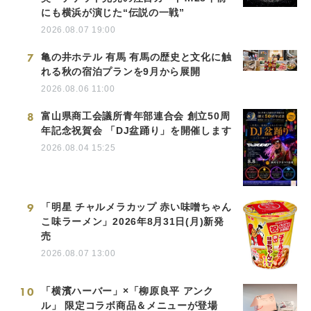
にも横浜が演じた“伝説の一戦”
2026.08.07 19:00
7
亀の井ホテル 有馬 有馬の歴史と文化に触
れる秋の宿泊プランを9月から展開
2026.08.06 11:00
8
富山県商工会議所青年部連合会 創立50周
年記念祝賀会 「DJ盆踊り」を開催します
2026.08.04 15:25
9
「明星 チャルメラカップ 赤い味噌ちゃん
こ味ラーメン」2026年8月31日(月)新発
売
2026.08.07 13:00
10
「横濱ハーバー」×「柳原良平 アンク
ル」 限定コラボ商品＆メニューが登場