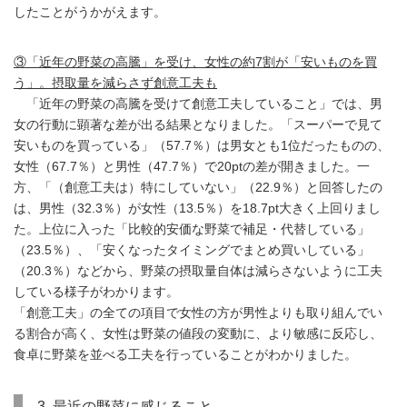
したことがうかがえます。
③「近年の野菜の高騰」を受け、女性の約7割が「安いものを買
う」。摂取量を減らさず創意工夫も
「近年の野菜の高騰を受けて創意工夫していること」では、男
女の行動に顕著な差が出る結果となりました。「スーパーで見て
安いものを買っている」（57.7％）は男女とも1位だったものの、
女性（67.7％）と男性（47.7％）で20ptの差が開きました。一
方、「（創意工夫は）特にしていない」（22.9％）と回答したの
は、男性（32.3％）が女性（13.5％）を18.7pt大きく上回りまし
た。上位に入った「比較的安価な野菜で補足・代替している」
（23.5％）、「安くなったタイミングでまとめ買いしている」
（20.3％）などから、野菜の摂取量自体は減らさないように工夫
している様子がわかります。
「創意工夫」の全ての項目で女性の方が男性よりも取り組んでい
る割合が高く、女性は野菜の値段の変動に、より敏感に反応し、
食卓に野菜を並べる工夫を行っていることがわかりました。
3. 最近の野菜に感じること