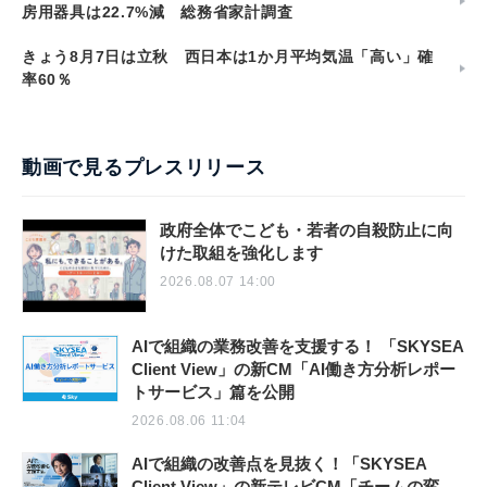
房用器具は22.7%減 総務省家計調査
きょう8月7日は立秋 西日本は1か月平均気温「高い」確
率60％
動画で見るプレスリリース
政府全体でこども・若者の自殺防止に向
けた取組を強化します
2026.08.07 14:00
AIで組織の業務改善を支援する！ 「SKYSEA
Client View」の新CM「AI働き方分析レポー
トサービス」篇を公開
2026.08.06 11:04
AIで組織の改善点を見抜く！「SKYSEA
Client View」の新テレビCM「チームの変