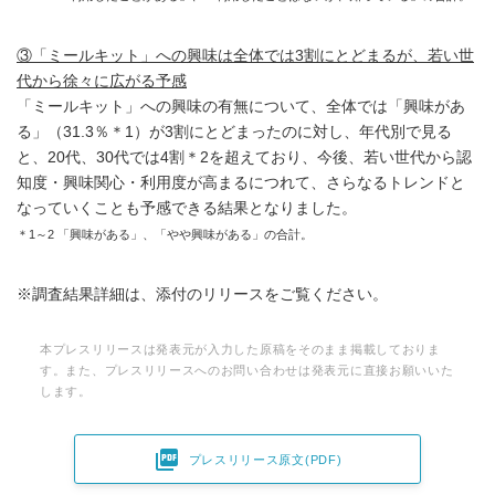
③「ミールキット」への興味は全体では3割にとどまるが、若い世
代から徐々に広がる予感
「ミールキット」への興味の有無について、全体では「興味があ
る」（31.3％＊1）が3割にとどまったのに対し、年代別で見る
と、20代、30代では4割＊2を超えており、今後、若い世代から認
知度・興味関心・利用度が高まるにつれて、さらなるトレンドと
なっていくことも予感できる結果となりました。
＊1～2 「興味がある」、「やや興味がある」の合計。
※調査結果詳細は、添付のリリースをご覧ください。
本プレスリリースは発表元が入力した原稿をそのまま掲載しておりま
す。また、プレスリリースへのお問い合わせは発表元に直接お願いいた
します。

プレスリリース原文(PDF)