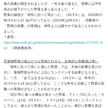
菜の高騰が懸念されましたが、一年を振り返ると、実際には平年
並みか値下がりした野菜も多くありました。＊
野菜の値段が「例年に比べて高かった」（65.5％）は、2016年の
86.8％から21.3pt下がっており（2015年は69.0％）、消費者の
「野菜の高騰」の実感は、例年よりは緩やかであることがわかり
ました。
＊参照：
http://www.maff.go.jp/kanto/press/seisan/engei/kakaku/171031.ht
ml
（関東農政局）
②葉物野菜の値上がりは実感されるも、全体的な高騰感は薄い
「例年に比べて高いと感じた野菜」では、天候の影響を受けや
すい 葉物野菜を中心に上位にランクインする結果となりまし
た。一方、「あてはまるものはない」（24.2％）は、昨年の
10.0％から14.2pt上昇しており、ここでも昨年と比較して野菜の高
騰への実感が少ないことがわかります。
「2017年に食べる機会が多かった野菜」でトップ5に入った「キ
ャベツ」は1位（33.2％）、トマトは4位（26.1％）にランクイン
しており、値上がり実感が高かったことから、家計に影響を及ぼ