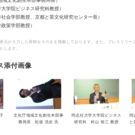
庁地域文化創生本部事務局長）
学大学院ビジネス研究科教授）
学社会学部教授、京都と茶文化研究センター長）
学政策学部教授）
表元が入力した原稿をそのまま掲載しております。また、プレスリリー
たします。
ス添付画像
子
文化庁地域文化創生本部事
同志社大学大学院ビジネス
同
務局長 松坂 浩史 氏
研究科 村山 裕三 教授
と