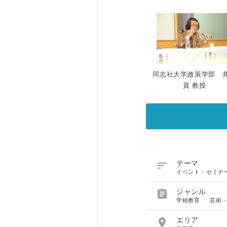
同志社大学政策学部 
貢 教授

テーマ
イベント・セミナ

ジャンル
学校教育
、
芸術

エリア