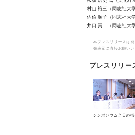
松坂 浩史 氏（文化
村山 裕三（同志社大
佐伯 順子（同志社大
井口 貢 （同志社大
本プレスリリースは発
発表元に直接お願いい
プレスリリー
シンポジウム当日の様