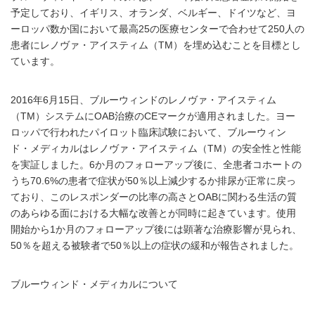
予定しており、イギリス、オランダ、ベルギー、ドイツなど、ヨ
ーロッパ数か国において最高25の医療センターで合わせて250人の
患者にレノヴァ・アイスティム（TM）を埋め込むことを目標とし
ています。
2016年6月15日、ブルーウィンドのレノヴァ・アイスティム
（TM）システムにOAB治療のCEマークが適用されました。ヨー
ロッパで行われたパイロット臨床試験において、ブルーウィン
ド・メディカルはレノヴァ・アイスティム（TM）の安全性と性能
を実証しました。6か月のフォローアップ後に、全患者コホートの
うち70.6%の患者で症状が50％以上減少するか排尿が正常に戻っ
ており、このレスポンダーの比率の高さとOABに関わる生活の質
のあらゆる面における大幅な改善とが同時に起きています。使用
開始から1か月のフォローアップ後には顕著な治療影響が見られ、
50％を超える被験者で50％以上の症状の緩和が報告されました。
ブルーウィンド・メディカルについて