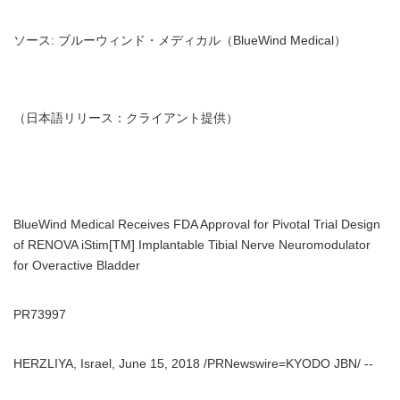
ソース: ブルーウィンド・メディカル（BlueWind Medical）
（日本語リリース：クライアント提供）
BlueWind Medical Receives FDA Approval for Pivotal Trial Design
of RENOVA iStim[TM] Implantable Tibial Nerve Neuromodulator
for Overactive Bladder
PR73997
HERZLIYA, Israel, June 15, 2018 /PRNewswire=KYODO JBN/ --