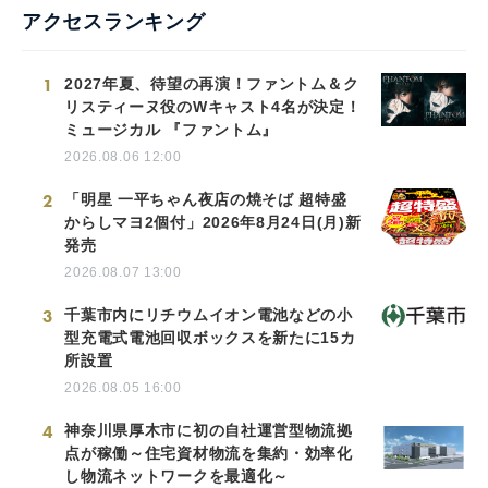
アクセスランキング
1
2027年夏、待望の再演！ファントム＆ク
リスティーヌ役のWキャスト4名が決定！
ミュージカル 『ファントム』
2026.08.06 12:00
2
「明星 一平ちゃん夜店の焼そば 超特盛
からしマヨ2個付」2026年8月24日(月)新
発売
2026.08.07 13:00
3
千葉市内にリチウムイオン電池などの小
型充電式電池回収ボックスを新たに15カ
所設置
2026.08.05 16:00
4
神奈川県厚木市に初の自社運営型物流拠
点が稼働～住宅資材物流を集約・効率化
し物流ネットワークを最適化～