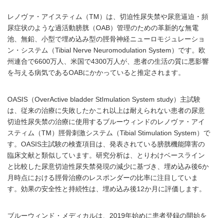
レノヴァ・アイスティム（TM）は、切迫性尿失禁や尿意逼迫・頻
尿症状のような過活動膀胱（OAB）管理のための革新的な無電
池、無鉛、小型で埋め込み型の脛骨神経ニューロモジュレーショ
ン・システム（Tibial Nerve Neuromodulation System）です。欧
州連合で6600万人、米国で4300万人が、患者の生活の質に悪影響
を与える病気であるOABにかかっていると推定されます。
OASIS（OverActive bladder StImulation System study）主試験
は、従来の治療に失敗したかこれ以上は耐えられない患者の尿意
切迫性尿失禁の治療に使用するブルーウィンドのレノヴァ・アイ
スティム（TM）脛骨刺激システム（Tibial Stimulation System）で
す。OASIS主試験の検査項目は、発表されている膀胱機能障害の
臨床文献と類似しています。研究分析は、とりわけベースライン
と比較した尿意切迫性尿失禁発現の減少に基づき、埋め込み後6か
月時点における脛骨治療のレスポンダーの比率に注目していま
す。効果の安全性と持続性は、埋め込み後12か月に評価します。
ブルーウィンド・メディカルは、2019年始めに患者登録の開始を