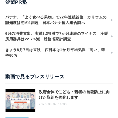
汐留PR塾
バナナ、「よく食べる果物」で22年連続首位 カリウムの
認知度は初の4割超 日本バナナ輸入組合調べ
6月の消費支出、実質3.3%減で7か月連続のマイナス 冷暖
房用器具は22.7%減 総務省家計調査
きょう8月7日は立秋 西日本は1か月平均気温「高い」確
率60％
動画で見るプレスリリース
政府全体でこども・若者の自殺防止に向
けた取組を強化します
2026.08.07 14:00