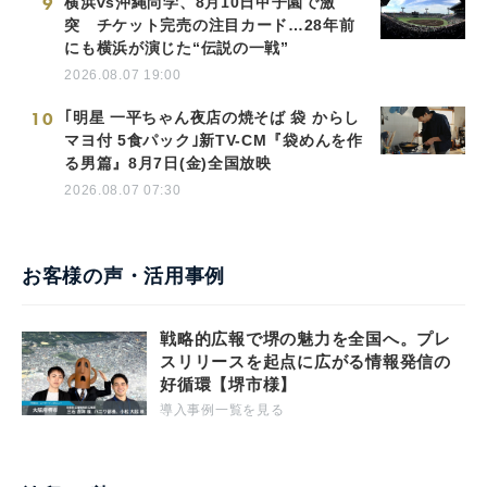
9
横浜vs沖縄尚学、8月10日甲子園で激
突 チケット完売の注目カード…28年前
にも横浜が演じた“伝説の一戦”
2026.08.07 19:00
10
｢明星 一平ちゃん夜店の焼そば 袋 からし
マヨ付 5食パック｣新TV-CM『袋めんを作
る男篇』8月7日(金)全国放映
2026.08.07 07:30
お客様の声・活用事例
戦略的広報で堺の魅力を全国へ。プレ
スリリースを起点に広がる情報発信の
好循環【堺市様】
導入事例一覧を見る