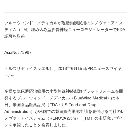
ブルーウィンド・メディカルが過活動膀胱用のレノヴァ・アイス
ティム（TM）埋め込み型脛骨神経ニューロモジュレーターでFDA
認可を取得
AsiaNet 73997
ヘルズリヤ（イスラエル）、2018年6月15日/PRニュースワイヤ
ー/ --
多様な臨床適応治療用の小型無線神経刺激プラットフォームを開
発するブルーウィンド・メディカル（BlueWind Medical）は本
日、米国食品医薬品局（FDA：US Food and Drug
Administration）が米国での製造販売承認申請を裏付ける同社のレ
ノヴァ・アイスティム（RENOVA iStim）（TM）の主研究デザイ
ンを承認したことを発表しました。