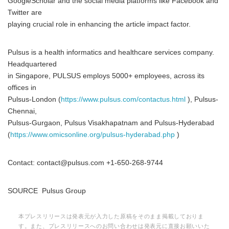
GoogleScholar and the social media platforms like Facebook and
Twitter are
playing crucial role in enhancing the article impact factor.
Pulsus is a health informatics and healthcare services company.
Headquartered
in Singapore, PULSUS employs 5000+ employees, across its
offices in
Pulsus-London (
https://www.pulsus.com/contactus.html
), Pulsus-
Chennai,
Pulsus-Gurgaon, Pulsus Visakhapatnam and Pulsus-Hyderabad
(
https://www.omicsonline.org/pulsus-hyderabad.php
)
Contact: contact@pulsus.com +1-650-268-9744
SOURCE Pulsus Group
本プレスリリースは発表元が入力した原稿をそのまま掲載しておりま
す。また、プレスリリースへのお問い合わせは発表元に直接お願いいた