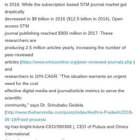
in 2016. While the subscription based STM journal market got
drastically
decreased to $8 billion in 2016 ($12.5 billion in 2014), Open
access STM
journal publishing reached $900 million in 2017. These
researchers are
producing 2.5 million articles yearly, increasing the number of
peer-reviewed
articles (
https://www.omicsonline.org/peer-reviewed-journals.php
)
and
researchers to 10% CAGR. "This situation warrants an urgent
need for the cost
effective digital media and journal/article metrics to serve the
scientific
community," says Dr. Srinubabu Gedela
(
http://www.thehansindia.com/posts/index/Andhra-Pradesh/2018-
06-19/Food-processi
ng-has-bright-future-CEO/390368 ), CEO of Pulsus and Omics
International