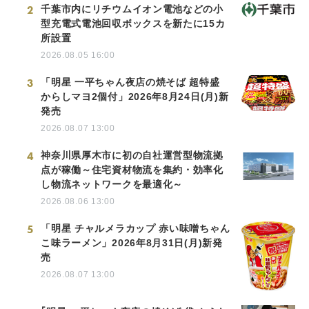
2
千葉市内にリチウムイオン電池などの小
型充電式電池回収ボックスを新たに15カ
所設置
2026.08.05 16:00
3
「明星 一平ちゃん夜店の焼そば 超特盛
からしマヨ2個付」2026年8月24日(月)新
発売
2026.08.07 13:00
4
神奈川県厚木市に初の自社運営型物流拠
点が稼働～住宅資材物流を集約・効率化
し物流ネットワークを最適化～
2026.08.06 13:00
5
「明星 チャルメラカップ 赤い味噌ちゃん
こ味ラーメン」2026年8月31日(月)新発
売
2026.08.07 13:00