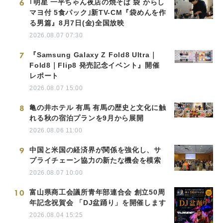
6
｢明星 一平ちゃん夜店の焼そば 袋 からし
マヨ付 5食パック｣新TV-CM『袋めんを作
る男篇』8月7日(金)全国放映
2026.08.07 07:30
7
『Samsung Galaxy Z Fold8 Ultra｜
Fold8｜Flip8 発売記念イベント』開催
レポート
2026.08.07 15:00
8
亀の井ホテル 有馬 有馬の歴史と文化に触
れる秋の宿泊プランを9月から展開
2026.08.06 11:00
9
中国と米国の経済界が関係を強化し、サ
プライチェーン協力の新たな機会を模索
2026.08.07 10:00
10
富山県商工会議所青年部連合会 創立50周
年記念祝賀会 「DJ盆踊り」を開催します
2026.08.04 15:25