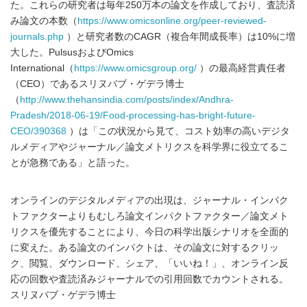
た。これらの研究者は毎年250万本の論文を作成しており、査読済
み論文の本数（
https://www.omicsonline.org/peer-reviewed-
journals.php
）と研究者数のCAGR（複合年間成長率）は10%に増
大した。PulsusおよびOmics
International（
https://www.omicsgroup.org/
）の最高経営責任者
（CEO）であるスリヌバブ・ゲデラ博士
（
http://www.thehansindia.com/posts/index/Andhra-
Pradesh/2018-06-19/Food-processing-has-bright-future-
CEO/390368
）は「この状況から見て、コスト効率の高いデジタ
ルメディアやジャーナル／論文メトリクスを科学界に役立てるこ
とが急務である」と語った。
オンラインのデジタルメディアの出現は、ジャーナル・インパク
トファクターよりもむしろ論文インパクトファクター／論文メト
リクスを優先することにより、今日の科学出版シナリオを全面的
に変えた。ある論文のインパクトは、その論文に対するクリッ
ク、閲覧、ダウンロード、シェア、「いいね！」、オンライン反
応の回数や査読済みジャーナルでの引用回数でカウントされる。
スリヌバブ・ゲデラ博士