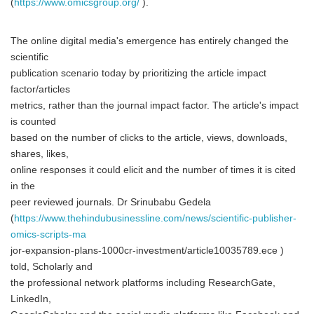
(
https://www.omicsgroup.org/
).
The online digital media's emergence has entirely changed the
scientific
publication scenario today by prioritizing the article impact
factor/articles
metrics, rather than the journal impact factor. The article's impact
is counted
based on the number of clicks to the article, views, downloads,
shares, likes,
online responses it could elicit and the number of times it is cited
in the
peer reviewed journals. Dr Srinubabu Gedela
(
https://www.thehindubusinessline.com/news/scientific-publisher-
omics-scripts-ma
jor-expansion-plans-1000cr-investment/article10035789.ece )
told, Scholarly and
the professional network platforms including ResearchGate,
LinkedIn,