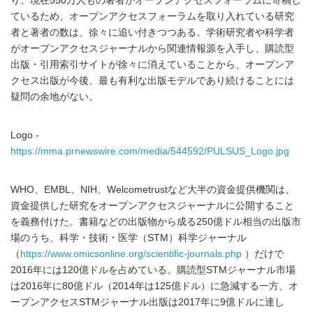
り、現在550万人もの著者がオープンアクセスフォーラムに寄稿し
ているため、オープンアクセスフォーラムを取り入れている研究
者と著者の数は、徐々に追い付きつつある。学術研究者や科学者
がオープンアクセスジャーナルから関連情報源を入手し、購読型
出版・引用索引サイトが徐々に消えていることから、オープンア
クセス出版が今後、最も有利な出版モデルであり続けることには
疑問の余地がない。
Logo -
https://mma.prnewswire.com/media/544592/PULSUS_Logo.jpg
WHO、EMBL、NIH、Welcometrustなど大半の資金提供機関は、
資金提供した研究をオープンアクセスジャーナルに公開すること
を義務付けた。書籍などの出版物から成る250億ドル相当の出版市
場のうち、科学・技術・医学（STM）科学ジャーナル
（
https://www.omicsonline.org/scientific-journals.php
）だけで
2016年には120億ドルを占めている。購読型STMジャーナル市場
は2016年に80億ドル（2014年は125億ドル）に急減する一方、オ
ープンアクセスSTMジャーナル出版は2017年に9億ドルに達し