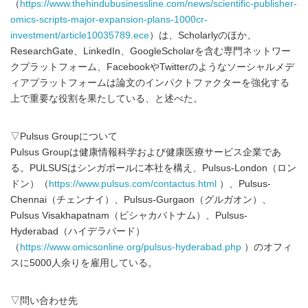
（
https://www.thehindubusinessline.com/news/scientific-publisher-
omics-scripts-major-expansion-plans-1000cr-
investment/article10035789.ece
）は、Scholarlyのほか、
ResearchGate、LinkedIn、GoogleScholarを含む専門ネットワー
クプラットフォーム、FacebookやTwitterのようなソーシャルメデ
ィアプラットフォームは論文のインパクトファクターを強化する
上で重要な役割を果たしている、と述べた。
▽Pulsus Groupについて
Pulsus Groupは健康情報科学および健康医療サービス企業であ
る。PULSUSはシンガポールに本社を構え、Pulsus-London（ロン
ドン）（
https://www.pulsus.com/contactus.html
）、Pulsus-
Chennai（チェンナイ）、Pulsus-Gurgaon（グルガオン）、
Pulsus Visakhapatnam（ビシャカパトナム）、Pulsus-
Hyderabad（ハイデラバード）
（
https://www.omicsonline.org/pulsus-hyderabad.php
）のオフィ
スに5000人余りを雇用している。
▽問い合わせ先