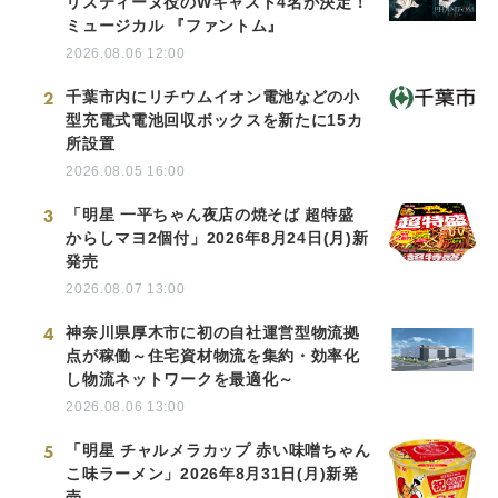
リスティーヌ役のWキャスト4名が決定！
ミュージカル 『ファントム』
2026.08.06 12:00
2
千葉市内にリチウムイオン電池などの小
型充電式電池回収ボックスを新たに15カ
所設置
2026.08.05 16:00
3
「明星 一平ちゃん夜店の焼そば 超特盛
からしマヨ2個付」2026年8月24日(月)新
発売
2026.08.07 13:00
4
神奈川県厚木市に初の自社運営型物流拠
点が稼働～住宅資材物流を集約・効率化
し物流ネットワークを最適化～
2026.08.06 13:00
5
「明星 チャルメラカップ 赤い味噌ちゃん
こ味ラーメン」2026年8月31日(月)新発
売