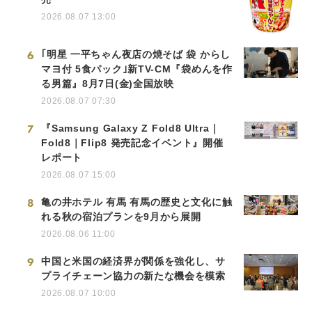
2026.08.07 13:00
Japanese
6
｢明星 一平ちゃん夜店の焼そば 袋 からし
マヨ付 5食パック｣新TV-CM『袋めんを作
る男篇』8月7日(金)全国放映
2026.08.07 07:30
English
7
『Samsung Galaxy Z Fold8 Ultra｜
Fold8｜Flip8 発売記念イベント』開催
レポート
2026.08.07 15:00
8
亀の井ホテル 有馬 有馬の歴史と文化に触
れる秋の宿泊プランを9月から展開
2026.08.06 11:00
9
中国と米国の経済界が関係を強化し、サ
プライチェーン協力の新たな機会を模索
2026.08.07 10:00