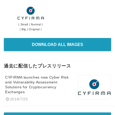
|
Small
|
Normal
|
|
Big
|
Original
|
DOWNLOAD ALL IMAGES
過去に配信したプレスリリース
CYFIRMA launches new Cyber Risk
and Vulnerability Assessment
Solutions for Cryptocurrency
Exchanges
2018/7/25