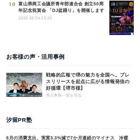
10
富山県商工会議所青年部連合会 創立50周
年記念祝賀会 「DJ盆踊り」を開催します
2026.08.04 15:25
お客様の声・活用事例
戦略的広報で堺の魅力を全国へ。プレ
スリリースを起点に広がる情報発信の
好循環【堺市様】
導入事例一覧を見る
汐留PR塾
6月の消費支出、実質3.3%減で7か月連続のマイナス 冷暖