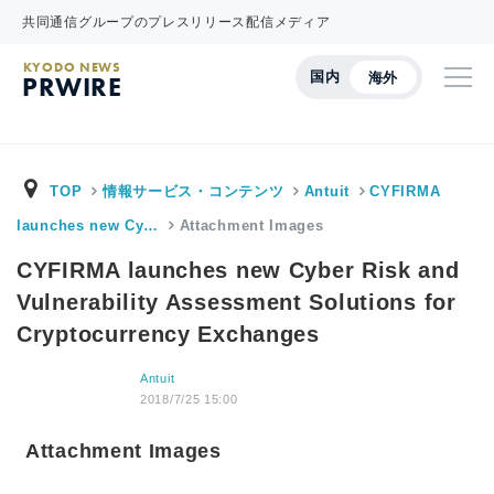
共同通信グループのプレスリリース配信メディア
KYODO NEWS
国内
海外
PRWIRE
TOP
情報サービス・コンテンツ
Antuit
CYFIRMA
launches new Cy…
Attachment Images
CYFIRMA launches new Cyber Risk and
Vulnerability Assessment Solutions for
Cryptocurrency Exchanges
Antuit
2018/7/25 15:00
Attachment Images