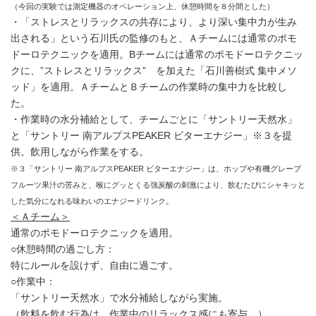
（今回の実験では測定機器のオペレーション上、休憩時間を８分間とした）
・「ストレスとリラックスの共存により、より深い集中力が生み
出される」という石川氏の監修のもと、Ａチームには通常のポモ
ドーロテクニックを適用。Bチームには通常のポモドーロテクニッ
クに、”ストレスとリラックス” を加えた「石川善樹式 集中メソ
ッド」を適用。ＡチームとＢチームの作業時の集中力を比較し
た。
・作業時の水分補給として、チームごとに「サントリー天然水」
と「サントリー 南アルプスPEAKER ビターエナジー」※３を提
供。飲用しながら作業をする。
※３「サントリー 南アルプスPEAKER ビターエナジー」は、ホップや有機グレープ
フルーツ果汁の苦みと、喉にグッとくる強炭酸の刺激により、飲むたびにシャキッと
した気分になれる味わいのエナジードリンク。
＜Ａチーム＞
通常のポモドーロテクニックを適用。
○休憩時間の過ごし方：
特にルールを設けず、自由に過ごす。
○作業中：
「サントリー天然水」で水分補給しながら実施。
（飲料を飲む行為は、作業中のリラックス感にも寄与。）