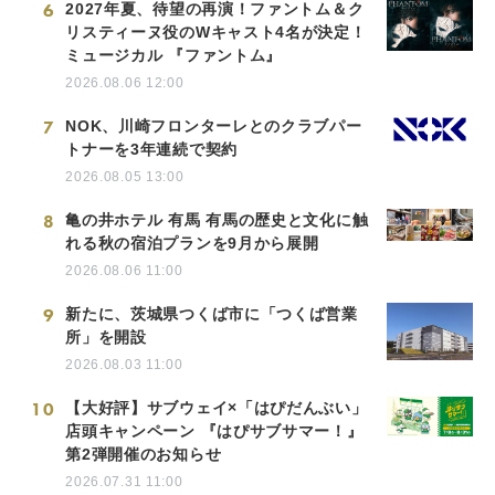
6
2027年夏、待望の再演！ファントム＆ク
リスティーヌ役のWキャスト4名が決定！
ミュージカル 『ファントム』
2026.08.06 12:00
7
NOK、川崎フロンターレとのクラブパー
トナーを3年連続で契約
2026.08.05 13:00
8
亀の井ホテル 有馬 有馬の歴史と文化に触
れる秋の宿泊プランを9月から展開
2026.08.06 11:00
9
新たに、茨城県つくば市に「つくば営業
所」を開設
2026.08.03 11:00
10
【大好評】サブウェイ×「はぴだんぶい」
店頭キャンペーン 『はぴサブサマー！』
第2弾開催のお知らせ
2026.07.31 11:00