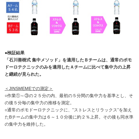
●検証結果
「石川善樹式 集中メソッド」を適用したＢチームは、通常のポモ
ドーロテクニックのみを適用したＡチームに比べて集中力の上昇
と継続が見られた。
＜JINSMEMEでの測定＞
○作業①～③の２５分の内、最初の５分間の集中力を基準とし、そ
の後５分毎の集中力の推移を測定。
○通常のポモドーロテクニックに、”ストレスとリラックス”を加え
たBチームの集中力は６～１０分後に約２％上昇。その後も同水準
の集中力を維持した。