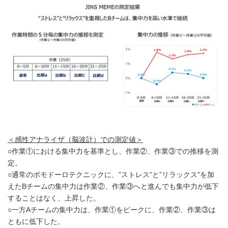
＜感性アナライザ（脳波計）での測定値＞
○作業①における集中力を基準とし、作業②、作業③での推移を測
定。
○通常のポモドーロテクニックに、”ストレス”と”リラックス”を加
えたBチームの集中力は作業②、作業③へと進んでも集中力が低下
することはなく、上昇した。
○一方Aチームの集中力は、作業①をピークに、作業②、作業③は
ともに低下した。