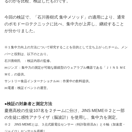
るのかを比較、検証したものです。
今回の検証で、「石川善樹式 集中メソッド」の適用により、通常
のポモドーロテクニックに比べ、集中力が上昇し、継続すること
が分かりました。
※１集中力向上の方法について研究することを目的として立ち上がったチーム。メン
バーと役割は、以下のとおり。
石川善樹氏 ：検証内容の監修。
㈱ジンズ ：集中力の測定が可能な眼鏡型のウェアラブル機器である「ＪＩＮＳ ＭＥ
ＭＥ」の提供。
サントリー食品インターナショナル㈱：作業中の飲料提供。
㈱電通：検証イベントの運営。
●検証の対象者と測定方法
慶應高校の生徒107名を２チームに分け、JINS MEME※２と一部
の生徒に感性アナライザ（脳波計）を使用し、集中力を測定。
※２ JINS MEMEとは、３点式眼電位センサー（特許取得済み）と６軸（加速度・
ジャイロ）センサーを搭載し、