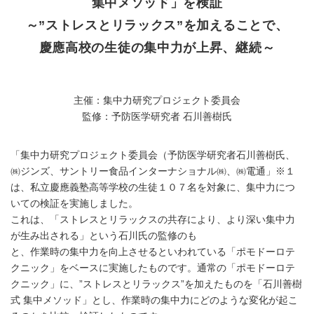
集中メソッド」を検証
～”ストレスとリラックス”を加えることで、
慶應高校の生徒の集中力が上昇、継続～
主催：集中力研究プロジェクト委員会
監修：予防医学研究者 石川善樹氏
「集中力研究プロジェクト委員会（予防医学研究者石川善樹氏、
㈱ジンズ、サントリー食品インターナショナル㈱、㈱電通」※１
は、私立慶應義塾高等学校の生徒１０７名を対象に、集中力につ
いての検証を実施しました。
これは、「ストレスとリラックスの共存により、より深い集中力
が生み出される」という石川氏の監修のも
と、作業時の集中力を向上させるといわれている「ポモドーロテ
クニック」をベースに実施したものです。通常の「ポモドーロテ
クニック」に、”ストレスとリラックス”を加えたものを「石川善樹
式 集中メソッド」とし、作業時の集中力にどのような変化が起こ