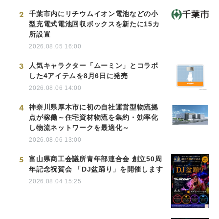
2
千葉市内にリチウムイオン電池などの小
型充電式電池回収ボックスを新たに15カ
所設置
2026.08.05 16:00
3
人気キャラクター「ムーミン」とコラボ
した4アイテムを8月6日に発売
2026.08.06 14:00
4
神奈川県厚木市に初の自社運営型物流拠
点が稼働～住宅資材物流を集約・効率化
し物流ネットワークを最適化～
2026.08.06 13:00
5
富山県商工会議所青年部連合会 創立50周
年記念祝賀会 「DJ盆踊り」を開催します
2026.08.04 15:25