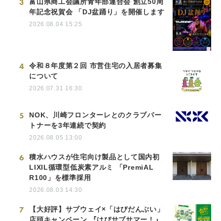
3
富山県商工会議所青年部連合会 創立50周
年記念祝賀会 「DJ盆踊り」を開催します
2026.08.04 15:25
4
令和８年度第２回 市営住宅の入居者募集
について
2026.07.31 16:30
5
NOK、川崎フロンターレとのクラブパー
トナーを3年連続で契約
2026.08.05 13:00
6
積水ハウスが住宅向け製品として国内初
LIXIL循環型低炭素アルミ 「PremiAL
R100」を標準採用
2026.08.03 14:30
7
【大好評】サブウェイ×「はぴだんぶい」
店頭キャンペーン 『はぴサブサマー！』