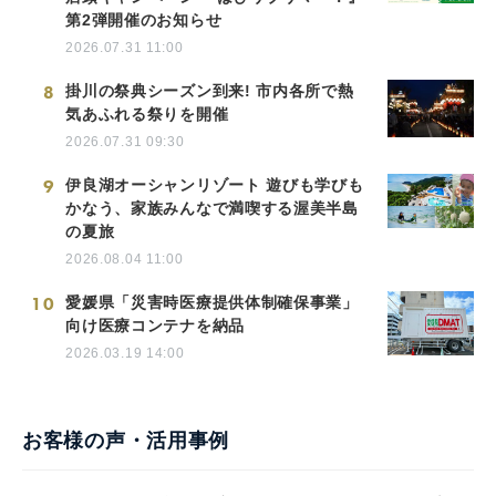
第2弾開催のお知らせ
2026.07.31 11:00
8
掛川の祭典シーズン到来! 市内各所で熱
気あふれる祭りを開催
2026.07.31 09:30
9
伊良湖オーシャンリゾート 遊びも学びも
かなう、家族みんなで満喫する渥美半島
の夏旅
2026.08.04 11:00
10
愛媛県「災害時医療提供体制確保事業」
向け医療コンテナを納品
2026.03.19 14:00
お客様の声・活用事例