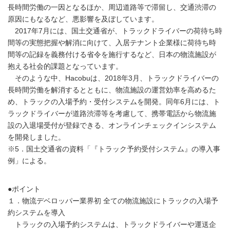
長時間労働の一因となるほか、周辺道路等で滞留し、交通渋滞の
原因にもなるなど、悪影響を及ぼしています。
2017年7月には、国土交通省が、トラックドライバーの荷待ち時
間等の実態把握や解消に向けて、入居テナント企業様に荷待ち時
間等の記録を義務付ける省令を施行するなど、日本の物流施設が
抱える社会的課題となっています。
そのような中、Hacobuは、2018年3月、トラックドライバーの
長時間労働を解消するとともに、物流施設の運営効率を高めるた
め、トラックの入場予約・受付システムを開発。同年6月には、ト
ラックドライバーが道路渋滞等を考慮して、携帯電話から物流施
設の入退場受付が登録できる、オンラインチェックインシステム
を開発しました。
※5．国土交通省の資料「『トラック予約受付システム』の導入事
例」による。
●ポイント
１．物流デベロッパー業界初 全ての物流施設にトラックの入場予
約システムを導入
トラックの入場予約システムは、トラックドライバーや運送企