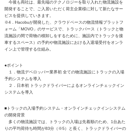
今後も両社は、最先端のテクノロジーを取り入れた物流施設を
開発することで、ご入居いただく荷主企業様に対して新たなサー
ビスを提供していきます。
※4．Hacobuが開発した、クラウドベースの物流情報プラットフ
ォーム「MOVO」のサービスで、トラックバース（トラックと物
流施設の間で荷物の積卸しをするために、施設内でトラックを接
車するスペース）の予約や物流施設における入退場受付をオンラ
イン上で管理する仕組み。
●ポイント
１．物流デベロッパー業界初 全ての物流施設にトラックの入場
予約システムを導入
２．日本初 トラックドライバーによるオンラインチェックイン
システムを導入
■トラックの入場予約システム・オンラインチェックインシステム
の開発背景
多くの物流施設では、トラックの入場は先着順のため、1台あた
りの平均荷待ち時間が83分（※5）と長く、トラックドライバーの