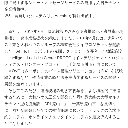
際に発生するショートメッセージサービスの費用は入居テナント
企業様負担。
※3．開発したシステムは、Hacobuが特許出願中。
両社は、2017年9月、物流施設のさらなる高機能化・高効率化を
目指し、資本業務提携を締結しました。2018年4月には、大和ハウ
ス工業と大和ハウスグループの株式会社ダイワロジテックが開設
した、AI・IoT・ロボットの先端テクノロジーを導入した物流施設
「Intelligent Logistics Center PROTO（インテリジェント・ロジス
ティクス・センター・プロト）」（千葉県市川市）内において、
「MOVO（ムーボ）」のバース管理ソリューション（※4）を試験
導入するなど、物流企業の輸配送を最適化するサービスの開発・
展開を進めています。
そしてこのたび、運送現場の働き方改革を、より積極的に推進
するために、大和ハウス工業が開発した同社最大級の大型マルチ
テナント型物流施設「DPL流山Ⅰ」（千葉県流山市）を皮切り
に、同社が開発した全ての物流施設において、トラックの入場予
約システム・オンラインチェックインシステムを順次導入するこ
とになりました。