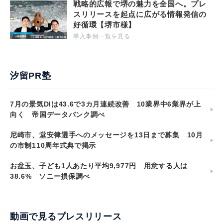
戦略的広報で堺の魅力を全国へ。プレ
スリリースを起点に広がる情報発信の
好循環【堺市様】
導入事例一覧を見る
汐留PR塾
7月の景気DIは43.6で3カ月連続改善 10業界中6業界が上
向く 帝国データバンク調べ
尼崎市、堂安律選手へのメッセージを13日まで募集 10月
の市制110周年式典で掲示
お盆玉、子ども1人あたり平均9,977円 用意する人は
38.6% ソニー損保調べ
動画で見るプレスリリース