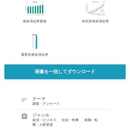
English
有休消化率推移
年代別有休消化率
業界別有休消化率
画像を一括してダウンロード

テーマ
調査・アンケート

ジャンル
経済・ビジネス
、
社会・時事
、
就職・転
職・人材派遣