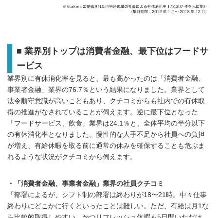
■ 業界別トップは消費者金融、最下位はフードサ
ービス
業界別に有休消化率を見ると、最も高かったのは「消費者金融、
事業者金融」業界の76.7％という結果になりました。業界として
法令順守意識が高いこともあり、クチコミからも社内での有休取
得の推進がなされていることが伺えます。逆に最下位となった
「フードサービス、飲食」業界は24.1％と、全体平均の半分以下
の有休消化率となりました。慢性的な人手不足から社員への負担
が増え、有給休暇を取る前に通常の休みを確保することも危ぶま
れるような状況がクチコミから伺えます。
・「消費者金融、事業者金融」業界の社員クチコミ
「部署によるが、シフト制の部署は終わりが18〜21時。中々仕事
終わりにどこかに行くといったことは難しい。ただ、有給は月1な
ら比較的取得しやすい。かつリフレッシュ休暇も5日間いただけ