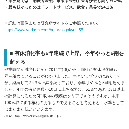
・業界別では「消費者金融、事業者金融」業界が最も高く76.7%。
・最も低かったのは「フードサービス、飲食」業界で24.1％
※詳細は画像または研究所サイトをご参照ください。
https://www.vorkers.com/hatarakigai/vol_55
■ 有休消化率も5年連続で上昇。今年やっと5割を
超える
残業時間が減少し始めた2014年(※)から、同様に有休消化率も上
昇を始めていることがわかりました。年々少しずつではあります
が、継続して2～3％上昇を続けており、今年は51％と5割を超えま
した。年間の有給休暇が10日以上ある場合、51％であれは5日以上
の計算になるため5日取得の義務はクリアできそうですが、本来
100％取得する権利のあるものであることを考えると、水準として
はまだまだ低いといえます。
(※)2018年「Vorkers残業時間レポート」