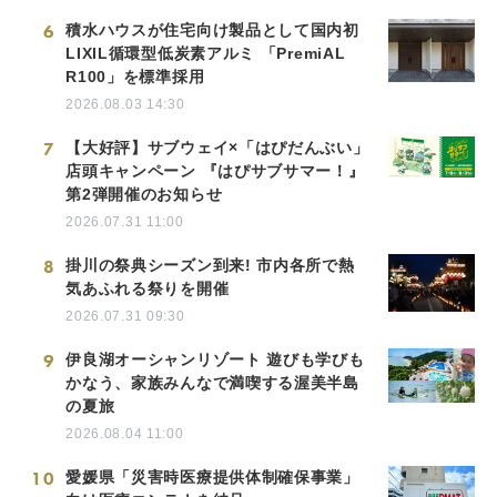
6
積水ハウスが住宅向け製品として国内初
LIXIL循環型低炭素アルミ 「PremiAL
R100」を標準採用
2026.08.03 14:30
7
【大好評】サブウェイ×「はぴだんぶい」
店頭キャンペーン 『はぴサブサマー！』
第2弾開催のお知らせ
2026.07.31 11:00
8
掛川の祭典シーズン到来! 市内各所で熱
気あふれる祭りを開催
2026.07.31 09:30
9
伊良湖オーシャンリゾート 遊びも学びも
かなう、家族みんなで満喫する渥美半島
の夏旅
2026.08.04 11:00
10
愛媛県「災害時医療提供体制確保事業」