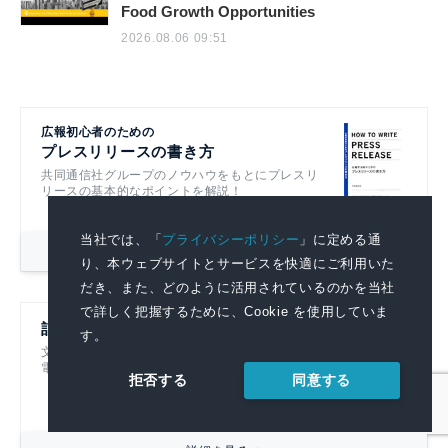
Food Growth Opportunities
2026.08.06 09:51
広報初心者のための
プレスリリースの書き方
共同通信社グループのノウハウをもとにプレスリ
リースの基本的なポイントを解説！
当社では、「
プライバシーポリシー
」に定める通
詳細を見る
り、本ウェブサイトとサービスを快適にご利用いた
だき、また、どのように活用されているのかを当社
で詳しく把握するために、Cookie を使用していま
記者ハンドブック第14版
す。
文書を書くすべての人におすすめです！
電子書籍も発売中！
同意する
拒否する