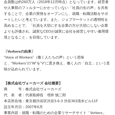
会員数は約260万人（2018年12月時点）となっています。経営者
や人事部のフィルターにかかっていない「社員の生の声」を共有
することで、企業の実情をオープンにし、就職・転職活動をサポ
ートしたいと考えています。また、ジョブマーケットの透明性を
高めることで、「社員を大切にする企業の方が大切にしない企業
よりも評価され、誠実なCEOが誠実に会社を経営しやすい雇用環
境となること」を目指しています。
〔Vorkersの由来〕
“Voice of Workers”（働く人たちの声）という意味
と、“Workers”の“W”を“V”に置き換え、働く人の「自立」という意
味が込められています。
【株式会社ヴォーカーズ 会社概要】
商 号：株式会社ヴォーカーズ
代 表 者：代表取締役 増井 慎二郎
本店所在地：東京都渋谷区渋谷3-6-3 渋谷363清水ビル11F
設立年月日：2007年6月
事業内容：就職・転職のための企業リサーチサイト「Vorkers」