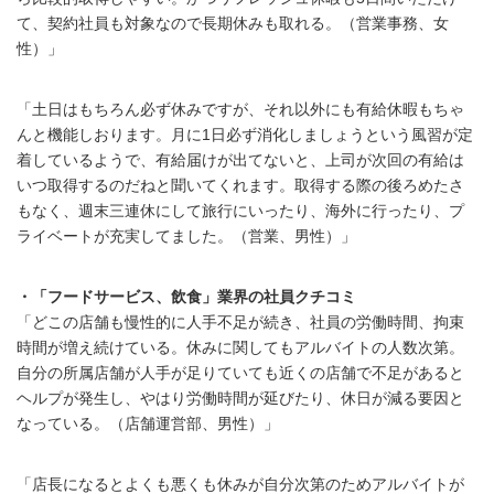
て、契約社員も対象なので長期休みも取れる。（営業事務、女
性）」
「土日はもちろん必ず休みですが、それ以外にも有給休暇もちゃ
んと機能しおります。月に1日必ず消化しましょうという風習が定
着しているようで、有給届けが出てないと、上司が次回の有給は
いつ取得するのだねと聞いてくれます。取得する際の後ろめたさ
もなく、週末三連休にして旅行にいったり、海外に行ったり、プ
ライベートが充実してました。（営業、男性）」
・「フードサービス、飲食」業界の社員クチコミ
「どこの店舗も慢性的に人手不足が続き、社員の労働時間、拘束
時間が増え続けている。休みに関してもアルバイトの人数次第。
自分の所属店舗が人手が足りていても近くの店舗で不足があると
ヘルプが発生し、やはり労働時間が延びたり、休日が減る要因と
なっている。（店舗運営部、男性）」
「店長になるとよくも悪くも休みが自分次第のためアルバイトが