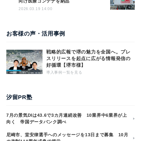
向け医療コンテナを納品
2026.03.19 14:00
お客様の声・活用事例
戦略的広報で堺の魅力を全国へ。プレ
スリリースを起点に広がる情報発信の
好循環【堺市様】
導入事例一覧を見る
汐留PR塾
7月の景気DIは43.6で3カ月連続改善 10業界中6業界が上
向く 帝国データバンク調べ
尼崎市、堂安律選手へのメッセージを13日まで募集 10月