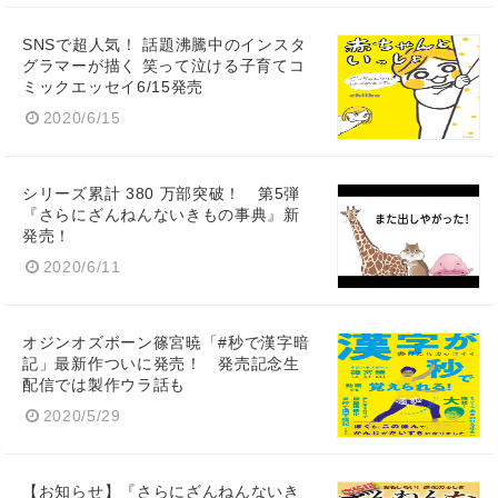
SNSで超人気！ 話題沸騰中のインスタ
グラマーが描く 笑って泣ける子育てコ
ミックエッセイ6/15発売
2020/6/15
シリーズ累計 380 万部突破！ 第5弾
『さらにざんねんないきもの事典』新
発売！
2020/6/11
オジンオズボーン篠宮暁「#秒で漢字暗
記」最新作ついに発売！ 発売記念生
配信では製作ウラ話も
2020/5/29
【お知らせ】『さらにざんねんないき