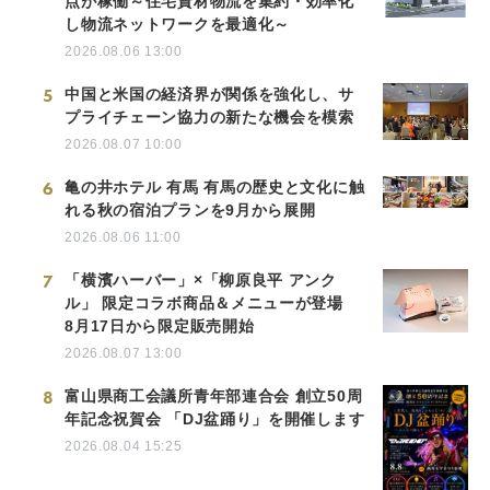
点が稼働～住宅資材物流を集約・効率化
し物流ネットワークを最適化～
2026.08.06 13:00
5
中国と米国の経済界が関係を強化し、サ
プライチェーン協力の新たな機会を模索
2026.08.07 10:00
6
亀の井ホテル 有馬 有馬の歴史と文化に触
れる秋の宿泊プランを9月から展開
2026.08.06 11:00
7
「横濱ハーバー」×「柳原良平 アンク
ル」 限定コラボ商品＆メニューが登場
8月17日から限定販売開始
2026.08.07 13:00
8
富山県商工会議所青年部連合会 創立50周
年記念祝賀会 「DJ盆踊り」を開催します
2026.08.04 15:25