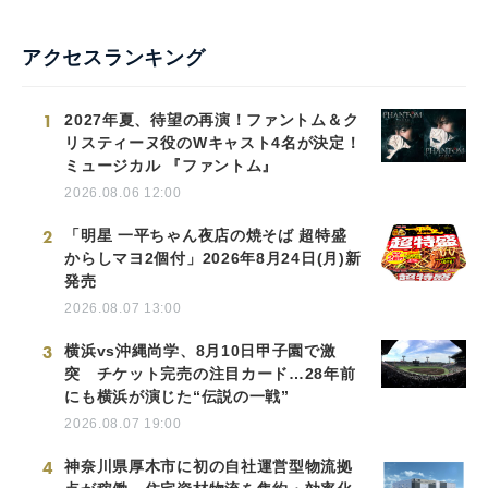
アクセスランキング
1
2027年夏、待望の再演！ファントム＆ク
リスティーヌ役のWキャスト4名が決定！
ミュージカル 『ファントム』
2026.08.06 12:00
2
「明星 一平ちゃん夜店の焼そば 超特盛
からしマヨ2個付」2026年8月24日(月)新
発売
2026.08.07 13:00
3
横浜vs沖縄尚学、8月10日甲子園で激
突 チケット完売の注目カード…28年前
にも横浜が演じた“伝説の一戦”
2026.08.07 19:00
4
神奈川県厚木市に初の自社運営型物流拠