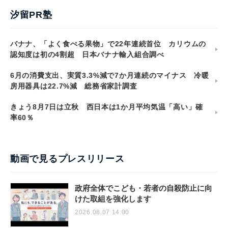
汐留PR塾
バナナ、「よく食べる果物」で22年連続首位 カリウムの
認知度は初の4割超 日本バナナ輸入組合調べ
6月の消費支出、実質3.3%減で7か月連続のマイナス 冷暖
房用器具は22.7%減 総務省家計調査
きょう8月7日は立秋 西日本は1か月平均気温「高い」確
率60％
動画で見るプレスリリース
政府全体でこども・若者の自殺防止に向
けた取組を強化します
2026.08.07 14:00