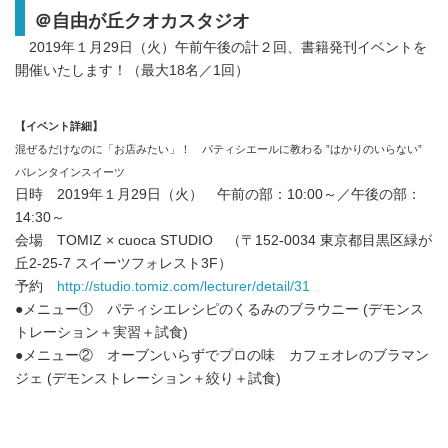
＠自由が丘クオカスタジオ
2019年１月29日（火）午前午後の計２回、書籍発刊イベントを
開催いたします！（最大18名／1回）
【イベント詳細】
混ぜるだけなのに「お店みたい」！ パティシエールに教わる ”はかりのいらない”
バレンタインスイーツ
日時 2019年１月29日（火） 午前の部：10:00～／午後の部：
14:30～
会場 TOMIZ × cuoca STUDIO （〒152-0034 東京都目黒区緑が
丘2-25-7 スイーツフォレスト3F）
予約
http://studio.tomiz.com/lecturer/detail/31
●メニュー① パティシエレシピのくるみのブラウニー (デモンス
トレーション＋実習＋試食)
●メニュー② オーブンいらずでプロの味 カフェオレのブラマン
ジェ (デモンストレーション＋絞り＋試食)