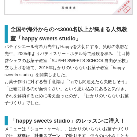
全国や海外からのべ3000名以上が集まる人気教
室「happy sweets studio」
パティシエール有希乃先生はHappyを大切にする、笑顔の素敵な
先生。2005年よりパティスリー・ホテル等で経験を積み、辻口博
啓シェフのお菓子教室「SUPER SWEETS SCHOOL自由が丘校」
立ち上げを経て、2015年はかりのいらないお菓子教室「happy
sweets studio」を開業しました。
お菓子作りに対する苦手意識は「1gでも間違えたら失敗しそう」
「正確に計るのが面倒くさい」という思い込みにあると気付き、
それを解消するために考え至ったのが、「はかりのいらないお菓
子づくり」でした。
「happy sweets studio」のレッスンに潜入！
メニューは「ショートケーキ」。はかりのいらないお菓子づくり
では、
材料は「計量スプーン」で計ります
。使うのは小さじと大