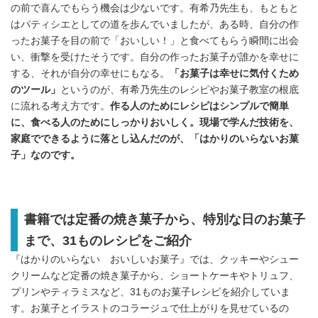
の前で喜んでもらう機会は少ないです。有希乃先生も、もともと
はパティシエとしての道を歩んでいましたが、ある時、自分の作
ったお菓子を目の前で「おいしい！」と食べてもらう瞬間に出会
い、衝撃を受けたそうです。自分の作ったお菓子が誰かを幸せに
する、それが自分の幸せにもなる。
「お菓子は幸せに気付くため
のツール」
というのが、有希乃先生のレシピやお菓子教室の根底
に流れる考え方です。
作る人のためにレシピはシンプルで簡単
に、食べる人のためにしっかりおいしく。現場で学んだ技術を、
家庭でできるように落とし込んだのが、「はかりのいらないお菓
子」なのです。
書籍では定番の焼き菓子から、特別な日のお菓子
まで、31ものレシピをご紹介
『はかりのいらない おいしいお菓子』では、クッキーやシュー
クリームなど定番の焼き菓子から、ショートケーキやトリュフ、
プリンやティラミスなど、31ものお菓子レシピを紹介していま
す。お菓子とイラストのコラージュで仕上がりを見せているの