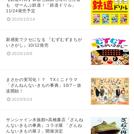
も ぜーんぶ鉄道！「鉄道ドリル」
11/24発売予定
2020/10/14
新感覚でクセになる 『むずむずまちが
いさがし』10/12発売
2020/10/8
まさかの実写化！？ TXミニドラマ
「ざんねんないきもの事典」10/7～放
送開始！
2020/9/24
サンシャイン水族館×高橋書店『ざんね
んないきもの事典』コラボ展 「ざんね
んないきもの展２」開催決定