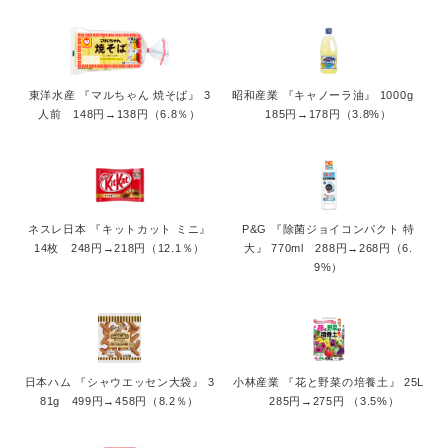
東洋水産 『マルちゃん 焼そば』 3
昭和産業 『キャノーラ油』 1000g
人前 148円→138円（6.8％）
185円→178円（3.8%）
ネスレ日本 『キットカット ミニ』
P&G 『除菌ジョイコンパクト 特
14枚 248円→218円（12.1％）
大』 770ml 288円→268円（6.
9%）
Japanese
日本ハム 『シャウエッセン大袋』 3
小林産業 『花と野菜の培養土』 25L
81g 499円→458円（8.2％）
285円→275円 （3.5%）