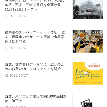
中期事業計画「スパーク2022」のモデ
ル店 西友、三軒茶屋店を全面改装、
11月12日にオープン
2020/11/6
福岡県のスーパーマーケットで初！ 西
友、福岡市内のサニー４店舗で食品寄
付活動を開始
2020/11/4
西友、世界食料デー月間に「誰かのた
めのお買い物」プロジェクトを開始
2020/10/27
西友、東北エリア限定で約1,800品目対
象に値下げ