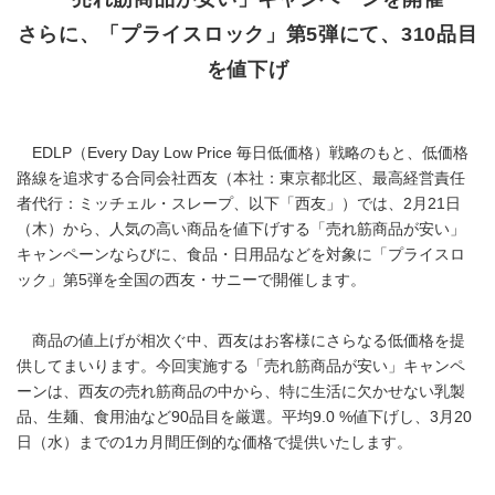
さらに、「プライスロック」第5弾にて、310品目
を値下げ
EDLP（Every Day Low Price 毎日低価格）戦略のもと、低価格
路線を追求する合同会社西友（本社：東京都北区、最高経営責任
者代行：ミッチェル・スレープ、以下「西友」）では、2月21日
（木）から、人気の高い商品を値下げする「売れ筋商品が安い」
キャンペーンならびに、食品・日用品などを対象に「プライスロ
ック」第5弾を全国の西友・サニーで開催します。
商品の値上げが相次ぐ中、西友はお客様にさらなる低価格を提
供してまいります。今回実施する「売れ筋商品が安い」キャンペ
ーンは、西友の売れ筋商品の中から、特に生活に欠かせない乳製
品、生麺、食用油など90品目を厳選。平均9.0 %値下げし、3月20
日（水）までの1カ月間圧倒的な価格で提供いたします。