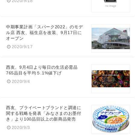
2020/9/18
中期事業計画「スパーク2022」のモデ
ル店 西友、福生店を改装、9月17日に
オープン
2020/9/17
西友、9月4日より毎日の生活必需品
765品目を平均５.1%値下げ
2020/9/4
西友、プライベートブランドと調達に
関する戦略を発表「みなさまのお墨付
き」より100品目以上の新商品発売
2020/9/3