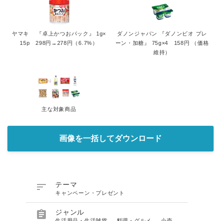
English
ヤマキ 『卓上かつおパック』 1g×
ダノンジャパン 『ダノンビオ プレ
15p 298円→278円（6.7%）
ーン・加糖』 75g×4 158円 （価格
維持）
主な対象商品
画像を一括してダウンロード

テーマ
キャンペーン・プレゼント

ジャンル
生活用品・生活雑貨
、
料理・グルメ
、
小売