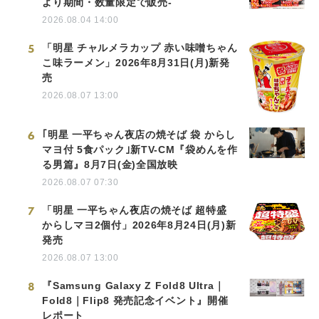
より期間・数量限定で販売-
2026.08.04 14:00
5
「明星 チャルメラカップ 赤い味噌ちゃん
こ味ラーメン」2026年8月31日(月)新発
売
2026.08.07 13:00
6
｢明星 一平ちゃん夜店の焼そば 袋 からし
マヨ付 5食パック｣新TV-CM『袋めんを作
る男篇』8月7日(金)全国放映
2026.08.07 07:30
7
「明星 一平ちゃん夜店の焼そば 超特盛
からしマヨ2個付」2026年8月24日(月)新
発売
2026.08.07 13:00
8
『Samsung Galaxy Z Fold8 Ultra｜
Fold8｜Flip8 発売記念イベント』開催
レポート