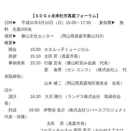
【ＳＤＧｓ未来杜市真庭フォーラム】
日時▶ 平成31年3月10日（日）15:00～17:30 参加費▶ 無
料 先着200名
場所▶ 勝山文化センター （岡山県真庭市勝山319）
概要▶
開会 15:00 ホタルっ子ミュージカル
挨拶 15:10 太田 昇（真庭市長）
事例発表 15:20 行藤 宜央 （勝山町並み会議 代表）
姜 侖秀 （カン ユンス） （株式会社ふ 代
表取締役）
山本 健二 （岡山県真庭地区猟友会 会長）
ほか
講評 16:20 大月 隆行 （ランデス株式会社 取締役会
長）
対談 16:50 伊勢谷 友介（株式会社リバースプロジェクト
代表・俳優）
太田 昇（真庭市長）
コーディネーター 森田 恵子（おかやまアナウ