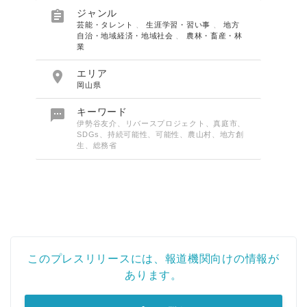

ジャンル
芸能・タレント
、
生涯学習・習い事
、
地方
自治・地域経済・地域社会
、
農林・畜産・林
業

エリア
岡山県

キーワード
伊勢谷友介、リバースプロジェクト、真庭市、
SDGs、持続可能性、可能性、農山村、地方創
生、総務省
このプレスリリースには、報道機関向けの情報が
あります。