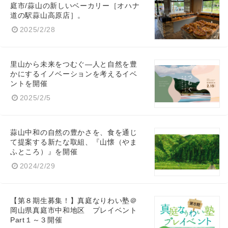
English
庭市/蒜山の新しいベーカリー［オハナ
道の駅蒜山高原店］。
2025/2/28
里山から未来をつむぐ—人と自然を豊
かにするイノベーションを考えるイベ
ントを開催
2025/2/5
蒜山中和の自然の豊かさを、食を通じ
て提案する新たな取組、『山懐（やま
ふところ）』を開催
2024/2/29
【第８期生募集！】真庭なりわい塾＠
岡山県真庭市中和地区 プレイベント
Part１～３開催