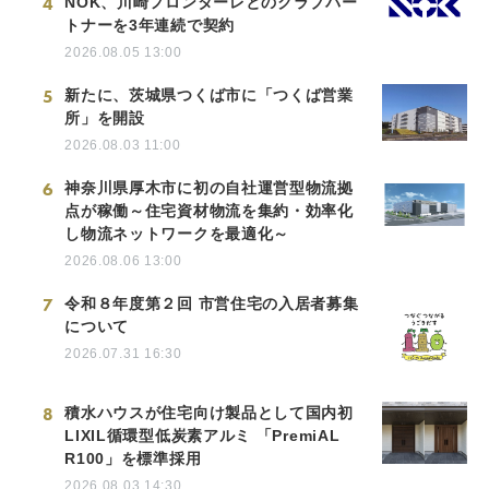
4
NOK、川崎フロンターレとのクラブパー
トナーを3年連続で契約
2026.08.05 13:00
5
新たに、茨城県つくば市に「つくば営業
所」を開設
2026.08.03 11:00
6
神奈川県厚木市に初の自社運営型物流拠
点が稼働～住宅資材物流を集約・効率化
し物流ネットワークを最適化～
2026.08.06 13:00
7
令和８年度第２回 市営住宅の入居者募集
について
2026.07.31 16:30
8
積水ハウスが住宅向け製品として国内初
LIXIL循環型低炭素アルミ 「PremiAL
R100」を標準採用
2026.08.03 14:30