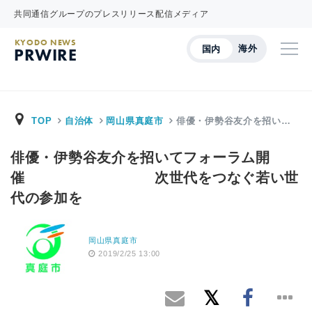
共同通信グループのプレスリリース配信メディア
KYODO NEWS
海外
国内
PRWIRE
TOP
自治体
岡山県真庭市
俳優・伊勢谷友介を招い…
俳優・伊勢谷友介を招いてフォーラム開
催 次世代をつなぐ若い世
代の参加を
岡山県真庭市
2019/2/25 13:00