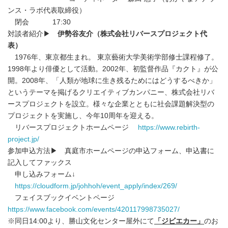
ンス・ラボ代表取締役）
閉会 17:30
対談者紹介▶
伊勢谷友介（株式会社リバースプロジェクト代
表）
1976年、東京都生まれ。 東京藝術大学美術学部修士課程修了。
1998年より俳優として活動。2002年、初監督作品『カクト』が公
開。2008年、「人類が地球に生き残るためにはどうするべきか」
というテーマを掲げるクリエイティブカンパニー、株式会社リバ
ースプロジェクトを設立。様々な企業とともに社会課題解決型の
プロジェクトを実施し、今年10周年を迎える。
リバースプロジェクトホームページ
https://www.rebirth-
project.jp/
参加申込方法▶ 真庭市ホームページの申込フォーム、申込書に
記入してファックス
申し込みフォーム↓
https://cloudform.jp/johhoh/event_apply/index/269/
フェイスブックイベントページ
https://www.facebook.com/events/420117998735027/
※同日14:00より、勝山文化センター屋外にて
「ジビエカー」
のお