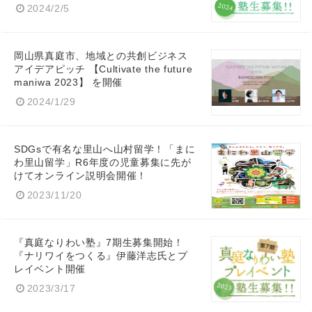
2024/2/5
岡山県真庭市、地域との共創ビジネス
アイデアピッチ 【Cultivate the future
maniwa 2023】 を開催
2024/1/29
SDGsで有名な里山へ山村留学！「まに
わ里山留学」R6年度の児童募集に先が
けてオンライン説明会開催！
2023/11/20
『真庭なりわい塾』7期生募集開始！
『ナリワイをつくる』伊藤洋志氏とプ
レイベント開催
2023/3/17