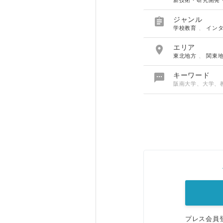
新技術・研究開発

ジャンル
学校教育
、
イン

エリア
東北地方
、
関東

キーワード
阪南大学、大学、教
プレス会員