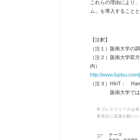
これらの理由により、
ム」を導入することと
【注釈】
（注１）阪南大学の調
（注２）阪南大学双方
内）
http://www.fujitsu.com
（注３）HInT： Hannan I
阪南大学では在学生
本プレスリリースは発
発表元に直接お願いい

テーマ