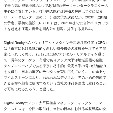
で最も高い密集地域の1つである印西データセンタークラスターの
中心に位置している。敷地内の既存建造物の解体はすぐに始ま
り、データセンター開発は、計画の承認次第だが、2020年に開始
の予定。最初の施設（NRT10）は、2021年までに合計35メガワッ
トを超えるIT電力容量を国内外の顧客に提供する見込み。
Digital RealtyのA・ウィリアム・スタイン最⾼経営責任者（CEO）
は「東京における魅力的な新しい成長機会の取得を完了できて非
常にうれしく思う。われわれはMCデジタル・リアルティを通じ
て、長年のターゲット市場でありアジア太平洋地域屈指の金融・
テクノロジーハブである東京に将来的に最高水準の電力供給能力
を提供し、日本の顧客のデジタル要望に応えていく。この重要な
マイルストーンにより、われわれはデジタル世界のための信頼で
きる基盤を顧客に提供するという当社の使命を達成し続けること
が可能になるだろう」と語った。
Digital Realtyのアジア太平洋担当マネジングディレクター、マー
ク・スミスは「今回の取引は、当社の日本における成長戦略の次