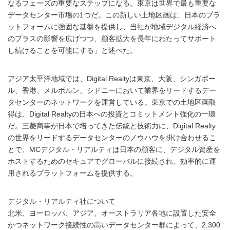
なるフェーズの重要なステップになる。東京は世界で最も重要な
データセンター市場の1つだ。この新しい土地区画は、日本のプラ
ットフォームに強固な基盤を提供し、当社が地域デジタル経済へ
のプラスの影響を広げつつ、顧客拡⼤を長年にわたってサポート
し続けることを可能にする」と述べた。
アジア太平洋地域では、Digital Realtyは東京、大阪、シンガポー
ル、香港、メルボルン、シドニーにおいて業界をリードするデー
タセンターのネットワークを運営している。東京での土地区画取
得は、Digital Realtyの日本への投資とコミットメント強化の一環
だ。三菱商事が日本で培ってきた伝統と技術力に、Digital Realty
の世界をリードするデータセンターのノウハウを掛け合わせるこ
とで、MCデジタル・リアルティは日本の顧客に、デジタル資産を
ホストするためのセキュアでグローバルに接続され、効率的に運
用されるプラットフォームを提供する。
デジタル・リアルティ社について
北米、ヨーロッパ、アジア、オーストラリア各地に設置した安全
かつネットワーク接続性の高いデータセンター群によって、2,300