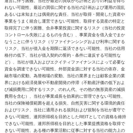
運営に伴う困難、当社が最近の買収から計画どおりの利益を得ら
れない可能性、最近の買収に関する当社の計画および運用の混乱
あるいは未知または偶発的な責任、当社が取得・開発した資産や
事業をうまく統合し運営できない可能性、取得する資産の特定と
取得完了に伴う困難、合弁事業投資に関するリスク（当社の投資
コントロール失敗によるものを含む）、事業資金を借入金でまか
なうことに伴うリスク（リファイナンシングおよび利率に関する
リスク、当社が借入金を期限に返済できない可能性、当社の信用
格付の低下、当社が借入契約の誓約・条件に違反する可能性な
ど）、当社が借入およびエクイティファイナンスによって必要な
資金を調達できない可能性、外部資金源に対する当社の依存、金
融市場の変動、為替相場の変動、当社の業界または顧客企業の業
界における経済発展や不動産開発の停滞（不動産評価の低下およ
び減損費用に関するリスク、のれん代、その他の無形資産の減損
費用を含む）、当社が事業成長を効果的に管理できない可能性、
当社の保険補償範囲を超える損失、自然災害に関する環境的責任
およびリスク、当社に適用される規則および規制を当社が遵守で
きない可能性、連邦所得税を目的としたREITとしての資格を維持
できない可能性、連邦所得税を目的とした事業提携資格を取得で
きない可能性、ある種の事業活動に従事に対する当社の能力上の