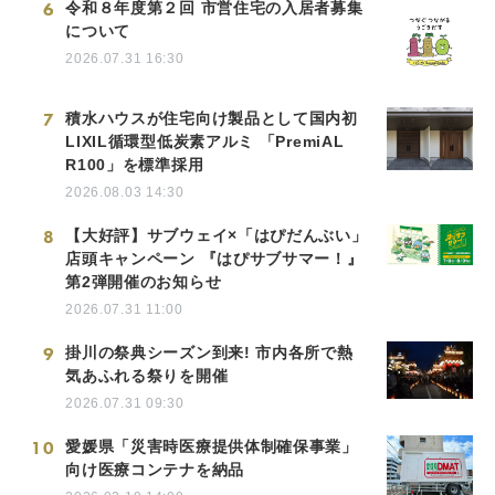
6
令和８年度第２回 市営住宅の入居者募集
について
2026.07.31 16:30
7
積水ハウスが住宅向け製品として国内初
LIXIL循環型低炭素アルミ 「PremiAL
R100」を標準採用
2026.08.03 14:30
8
【大好評】サブウェイ×「はぴだんぶい」
店頭キャンペーン 『はぴサブサマー！』
第2弾開催のお知らせ
2026.07.31 11:00
9
掛川の祭典シーズン到来! 市内各所で熱
気あふれる祭りを開催
2026.07.31 09:30
10
愛媛県「災害時医療提供体制確保事業」
向け医療コンテナを納品