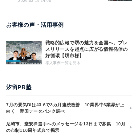
2026.03.19 14:00
お客様の声・活用事例
戦略的広報で堺の魅力を全国へ。プレ
スリリースを起点に広がる情報発信の
好循環【堺市様】
導入事例一覧を見る
汐留PR塾
7月の景気DIは43.6で3カ月連続改善 10業界中6業界が上
向く 帝国データバンク調べ
尼崎市、堂安律選手へのメッセージを13日まで募集 10月
の市制110周年式典で掲示