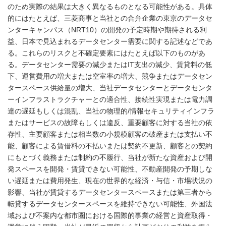
のため実際の結果は大きく異なるものとなる可能性がある。具体
的にはたとえば、三菱商事と当社との合弁企業の東京のデータセ
ンターキャンパス（NRT10）の開発の予定時期や期待される利
益、日本で見込まれるデータセンター需要に関する記述などであ
る。これらのリスクと不確定要素にはたとえば以下のものがあ
る。データセンター需要の減少またはIT支出の減少、賃貸料の低
下、運営費用の増大または空室率の増大、競争またはデータセン
タースペース供給量の増大、当社データセンターとデータセンタ
ーインフラストラクチャーとの適合性、接続性実現または電力調
達の遅延もしくは混乱、当社の物理的/情報セキュリティインフラ
またはサービスの故障もしくは違反、重要顧客に対する当社の依
存性、主要顧客または相当数の小規模顧客の破産または支払い不
能、顧客による賃借料の不払いまたは契約不更新、顧客との契約
にもとづく義務または制約の不履行、当社が新たな資産および開
発スペースを開発・賃貸できない可能性、不動産開発の予期しな
い遅延または費用発生、現在の世界的な経済・与信・市場状況の
影響、当社が賃貸するデータセンタースペースまたは第三者から
転貸するデータセンタースペースを維持できない可能性、外国法
域および不案内な都市圏における国際的事業の経営と資産取得・