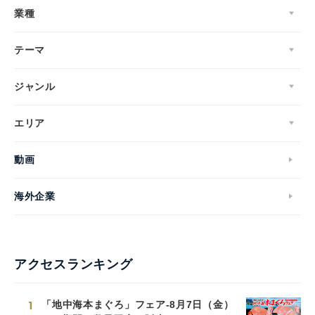
業種
テーマ
ジャンル
エリア
動画
海外企業
アクセスランキング
1
「地中海本まぐろ」フェア-8月7日（金）