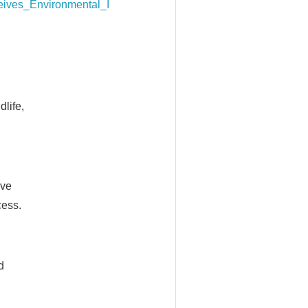
eives_Environmental_I
life,
ive
cess.
d
l