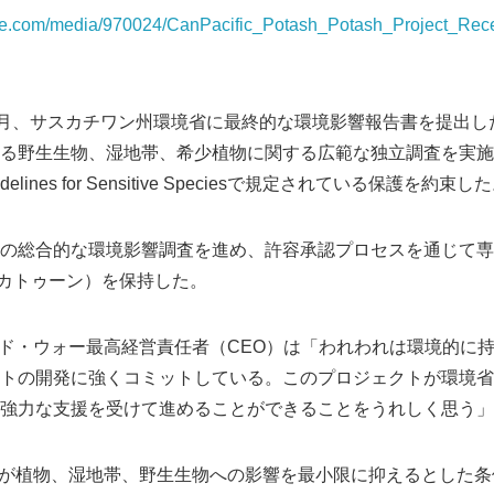
re.com/media/970024/CanPacific_Potash_Potash_Project_Rec
018年7月、サスカチワン州環境省に最終的な環境影響報告書を提出した。
野生生物、湿地帯、希少植物に関する広範な独立調査を実施し、Sa
ion Guidelines for Sensitive Speciesで規定されている保護を約束し
の総合的な環境影響調査を進め、許容承認プロセスを通じて専
（サスカトゥーン）を保持した。
デービッド・ウォー最高経営責任者（CEO）は「われわれは環境的
トの開発に強くコミットしている。このプロジェクトが環境省
強力な支援を受けて進めることができることをうれしく思う」
ificが植物、湿地帯、野生生物への影響を最小限に抑えるとした