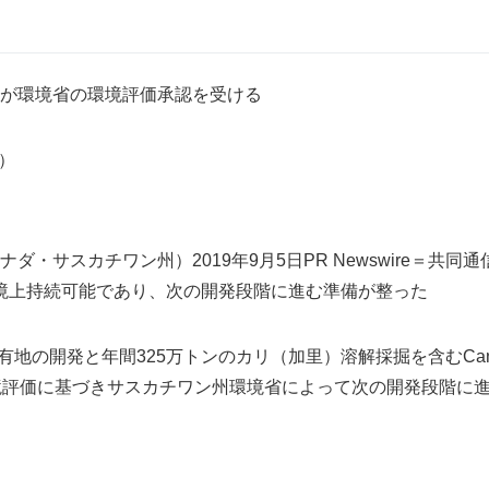
が環境省の環境評価承認を受ける
4）
・サスカチワン州）2019年9月5日PR Newswire＝共同通
ectは環境上持続可能であり、次の開発段階に進む準備が整った
262所有地の開発と年間325万トンのカリ（加里）溶解採掘を含むCanPac
格な環境評価に基づきサスカチワン州環境省によって次の開発段階に