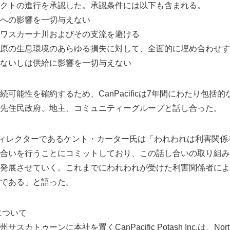
クトの進行を承認した。承認条件には以下も含まれる。
への影響を一切与えない
ワスカーナ川およびその支流を避ける
原の生息環境のあらゆる損失に対して、全面的に埋め合わせす
ないしは供給に影響を一切与えない
可能性を確約するため、CanPacificは7年間にわたり包括
先住民政府、地主、コミュニティーグループと話し合った。
HSECディレクターであるケント・カーター氏は「われわれは利害
合いを行うことにコミットしており、この話し合いの取り組み
発展させていく。これまでにわれわれが受けた利害関係者によ
である」と語った。
shについて
ゥーンに本社を置くCanPacific Potash Inc.は、North Atlan