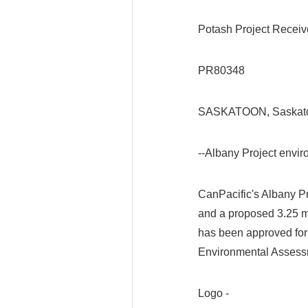
Potash Project Recei
PR80348
SASKATOON, Saskatch
--Albany Project envi
CanPacific's Albany Pr
and a proposed 3.25 mi
has been approved for
Environmental Assessm
Logo -