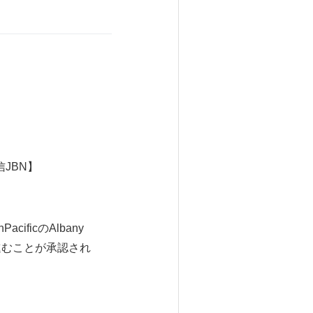
信JBN】
ificのAlbany
進むことが承認され