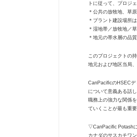
トに従って、プロジェ
＊公共の放牧地、草原
＊プラント建設場所は
＊湿地帯／放牧地／草
＊地元の帯水層の品質
このプロジェクトの持続
地元および地区当局、
CanPacificの
について意義ある話し
職務上の強力な関係を
ていくことが最も重要
▽CanPacific Pota
カナダのサスカチワン州サスカト