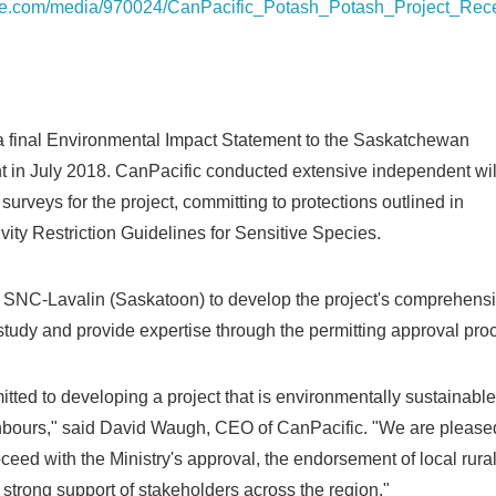
re.com/media/970024/CanPacific_Potash_Potash_Project_Rec
a final Environmental Impact Statement to the Saskatchewan
t in July 2018. CanPacific conducted extensive independent wild
surveys for the project, committing to protections outlined in
ity Restriction Guidelines for Sensitive Species.
SNC-Lavalin (Saskatoon) to develop the project's comprehens
tudy and provide expertise through the permitting approval pro
tted to developing a project that is environmentally sustainable
hbours," said David Waugh, CEO of CanPacific. "We are please
oceed with the Ministry's approval, the endorsement of local rura
 strong support of stakeholders across the region."