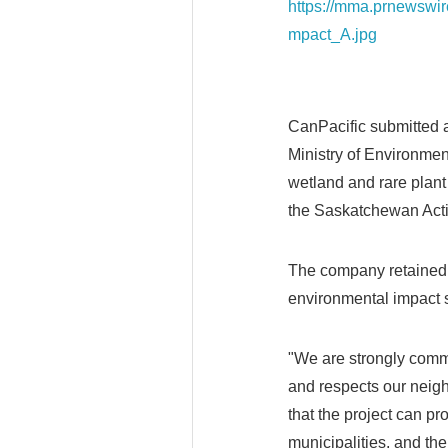
https://mma.prnewswi
mpact_A.jpg
CanPacific submitted 
Ministry of Environmen
wetland and rare plant 
the Saskatchewan Activ
The company retained 
environmental impact s
"We are strongly commi
and respects our neig
that the project can pr
municipalities, and the