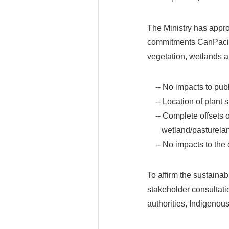
The Ministry has appro
commitments CanPacifi
vegetation, wetlands an
-- No impacts to publi
-- Location of plant s
-- Complete offsets o
wetland/pastureland/
-- No impacts to the qu
To affirm the sustainab
stakeholder consultati
authorities, Indigeno