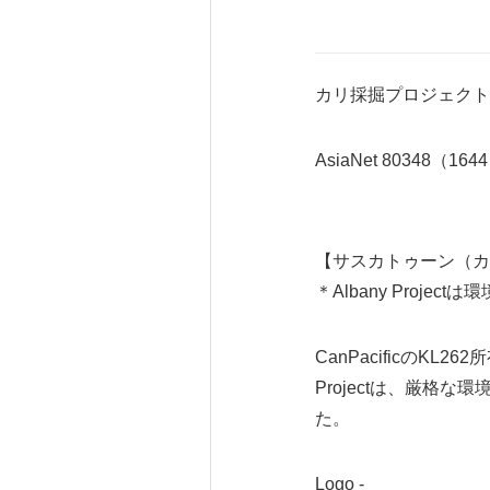
カリ採掘プロジェクト
AsiaNet 80348（164
【サスカトゥーン（カナダ
＊Albany Proj
CanPacificのKL
Projectは、厳
た。
Logo -