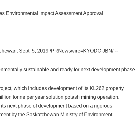
English
ves Environmental Impact Assessment Approval
ewan, Sept. 5, 2019 /PRNewswire=KYODO JBN/ --
ronmentally sustainable and ready for next development phase
oject, which includes development of its KL262 property
llion tonne per year solution potash mining operation,
 its next phase of development based on a rigorous
ent by the Saskatchewan Ministry of Environment.