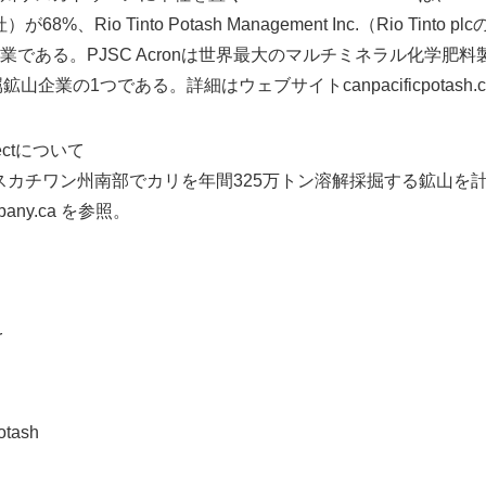
が68%、Rio Tinto Potash Management Inc.（Rio Tint
である。PJSC Acronは世界最大のマルチミネラル化学肥料
鉱山企業の1つである。詳細はウェブサイトcanpacificpotash.
ojectについて
anyは、サスカチワン州南部でカリを年間325万トン溶解採掘する鉱山
bany.ca を参照。
Japanese
r
tash