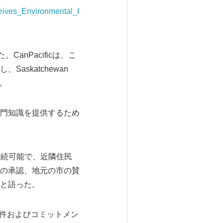
eives_Environmental_I
CanPacificは、こ
skatchewan
た。
門知識を提供するため
に持続可能で、近隣住民
の承認、地元の市の賛
と語った。
条件およびコミットメン