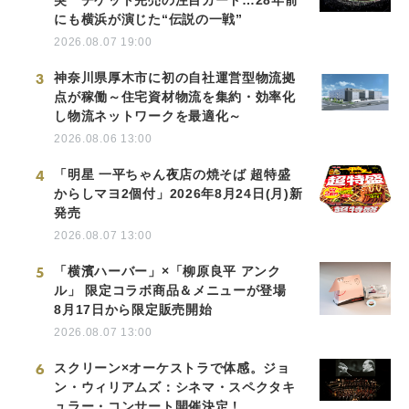
にも横浜が演じた“伝説の一戦”
2026.08.07 19:00
3
神奈川県厚木市に初の自社運営型物流拠
点が稼働～住宅資材物流を集約・効率化
し物流ネットワークを最適化～
2026.08.06 13:00
4
「明星 一平ちゃん夜店の焼そば 超特盛
からしマヨ2個付」2026年8月24日(月)新
発売
2026.08.07 13:00
5
「横濱ハーバー」×「柳原良平 アンク
ル」 限定コラボ商品＆メニューが登場
8月17日から限定販売開始
2026.08.07 13:00
6
スクリーン×オーケストラで体感。ジョ
ン・ウィリアムズ：シネマ・スペクタキ
ュラー・コンサート開催決定！