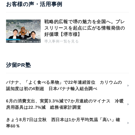
お客様の声・活用事例
戦略的広報で堺の魅力を全国へ。プレ
スリリースを起点に広がる情報発信の
好循環【堺市様】
導入事例一覧を見る
汐留PR塾
バナナ、「よく食べる果物」で22年連続首位 カリウムの
認知度は初の4割超 日本バナナ輸入組合調べ
6月の消費支出、実質3.3%減で7か月連続のマイナス 冷暖
房用器具は22.7%減 総務省家計調査
きょう8月7日は立秋 西日本は1か月平均気温「高い」確
率60％