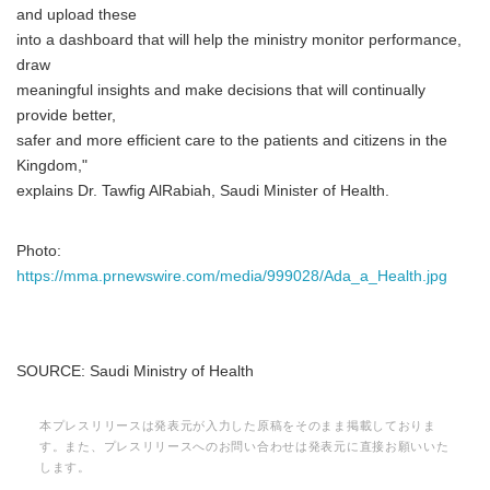
and upload these
into a dashboard that will help the ministry monitor performance,
draw
meaningful insights and make decisions that will continually
provide better,
safer and more efficient care to the patients and citizens in the
Kingdom,"
explains Dr. Tawfig AlRabiah, Saudi Minister of Health.
Photo:
https://mma.prnewswire.com/media/999028/Ada_a_Health.jpg
SOURCE: Saudi Ministry of Health
本プレスリリースは発表元が入力した原稿をそのまま掲載しておりま
す。また、プレスリリースへのお問い合わせは発表元に直接お願いいた
します。