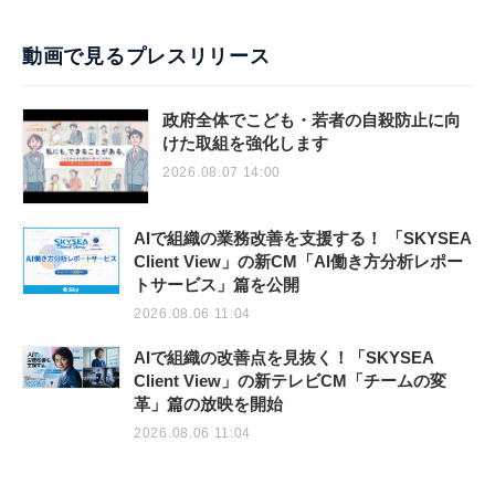
動画で見るプレスリリース
政府全体でこども・若者の自殺防止に向
けた取組を強化します
2026.08.07 14:00
AIで組織の業務改善を支援する！ 「SKYSEA
Client View」の新CM「AI働き方分析レポー
トサービス」篇を公開
2026.08.06 11:04
AIで組織の改善点を見抜く！「SKYSEA
Client View」の新テレビCM「チームの変
革」篇の放映を開始
2026.08.06 11:04