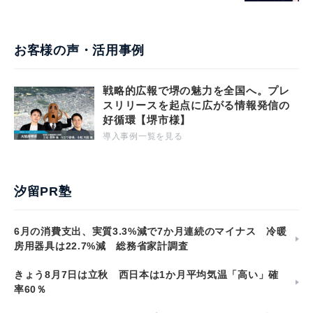
お客様の声・活用事例
戦略的広報で堺の魅力を全国へ。プレ
スリリースを起点に広がる情報発信の
好循環【堺市様】
導入事例一覧を見る
汐留PR塾
6月の消費支出、実質3.3%減で7か月連続のマイナス 冷暖
房用器具は22.7%減 総務省家計調査
きょう8月7日は立秋 西日本は1か月平均気温「高い」確
率60％