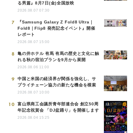
る男篇』8月7日(金)全国放映
2026.08.07 07:30
7
『Samsung Galaxy Z Fold8 Ultra｜
Fold8｜Flip8 発売記念イベント』開催
レポート
2026.08.07 15:00
8
亀の井ホテル 有馬 有馬の歴史と文化に触
れる秋の宿泊プランを9月から展開
2026.08.06 11:00
9
中国と米国の経済界が関係を強化し、サ
プライチェーン協力の新たな機会を模索
2026.08.07 10:00
10
富山県商工会議所青年部連合会 創立50周
年記念祝賀会 「DJ盆踊り」を開催します
2026.08.04 15:25