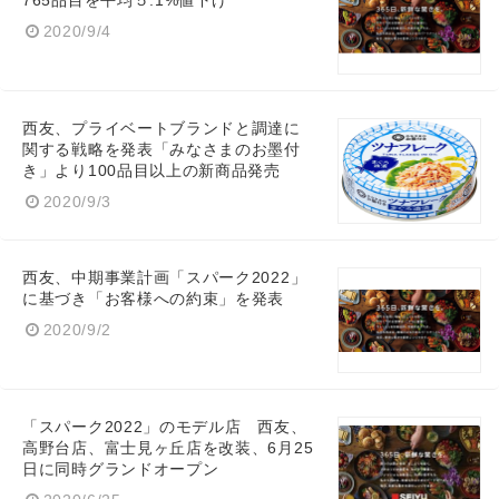
765品目を平均５.1%値下げ
2020/9/4
西友、プライベートブランドと調達に
関する戦略を発表「みなさまのお墨付
き」より100品目以上の新商品発売
2020/9/3
西友、中期事業計画「スパーク2022」
に基づき「お客様への約束」を発表
2020/9/2
「スパーク2022」のモデル店 西友、
高野台店、富士見ヶ丘店を改装、6月25
日に同時グランドオープン