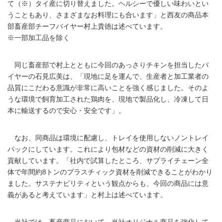
て（※）タイ産に切り替えました。ヘルシーで優しい味わいとい
うこともあり、さまざまなお料理にも合います」と西友の商品本
部畜産部チーフバイヤー村上貴徳は述べています。
※一部加工品を除く
同じ畜産部で村上とともに今回のあっさりチキンを担当したバ
イヤーの石見広美は、「現地に足を運んで、生産者と加工業者の
品質にこだわる意識が非常に高いことを強く感じました。そのよ
うな環境で飼育加工された鶏肉を、現地で製品化し、冷凍して日
本に輸送するので安心・安全です」。
なお、同商品は環境に配慮し、トレイを使用しないノントレイ
パックにしています。これにより包材などの資材の削減に大きく
貢献しています。「社内で試算したところ、サプライチェーン全
体で年間約8トンのプラスチィック資材を削減できることがわかり
ました。サステナビリティという観点からも、今回の商品には意
義があると考えています」と村上は述べています。