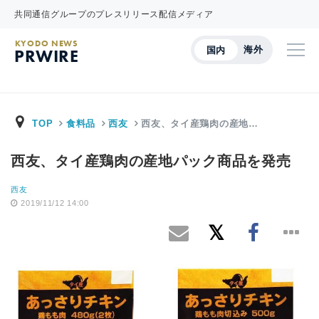
共同通信グループのプレスリリース配信メディア
KYODO NEWS
海外
国内
PRWIRE
TOP
食料品
西友
西友、タイ産鶏肉の産地…
西友、タイ産鶏肉の産地パック商品を発売
西友
2019/11/12 14:00