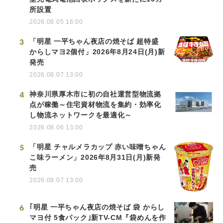
所設置
2026.08.05 16:00
3
「明星 一平ちゃん夜店の焼そば 超特盛
からしマヨ2個付」2026年8月24日(月)新
発売
2026.08.07 13:00
4
神奈川県厚木市に初の自社運営型物流拠
点が稼働～住宅資材物流を集約・効率化
し物流ネットワークを最適化～
2026.08.06 13:00
5
「明星 チャルメラカップ 赤い味噌ちゃん
こ味ラーメン」2026年8月31日(月)新発
売
2026.08.07 13:00
6
｢明星 一平ちゃん夜店の焼そば 袋 からし
マヨ付 5食パック｣新TV-CM『袋めんを作