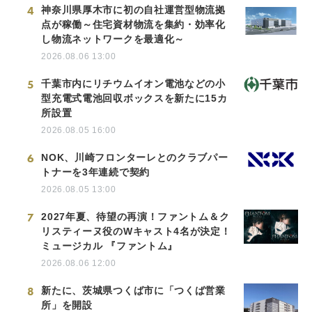
4
神奈川県厚木市に初の自社運営型物流拠
点が稼働～住宅資材物流を集約・効率化
し物流ネットワークを最適化～
2026.08.06 13:00
5
千葉市内にリチウムイオン電池などの小
型充電式電池回収ボックスを新たに15カ
所設置
2026.08.05 16:00
6
NOK、川崎フロンターレとのクラブパー
トナーを3年連続で契約
2026.08.05 13:00
7
2027年夏、待望の再演！ファントム＆ク
リスティーヌ役のWキャスト4名が決定！
ミュージカル 『ファントム』
2026.08.06 12:00
8
新たに、茨城県つくば市に「つくば営業
所」を開設