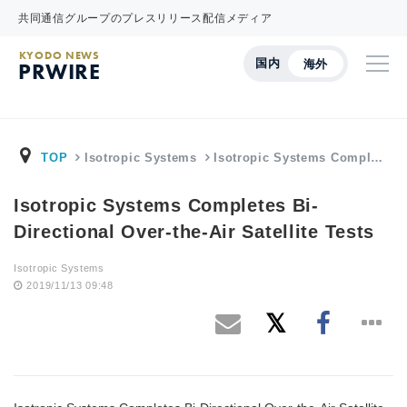
共同通信グループのプレスリリース配信メディア
KYODO NEWS
国内
海外
PRWIRE
TOP
Isotropic Systems
Isotropic Systems Compl…
Isotropic Systems Completes Bi-
Directional Over-the-Air Satellite Tests
Isotropic Systems
2019/11/13 09:48