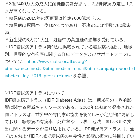
＊3億7400万人の成人に耐糖能異常があり、2型糖尿病の発症リス
クが高くなっている。
＊糖尿病の2019年の医療費は推定7600億米ドル。
＊糖尿病は死因の上位10の1つであり、死者のほぼ半数は60歳未
満。
＊新生児の6人に1人は、妊娠中の高血糖の影響を受けている。
＊IDF糖尿病アトラス第9版に掲載されている糖尿病の国別、地域
別、世界的な有病率に関する詳細データおよびサポートデータに
ついては、
https://www.diabetesatlas.org?
utm_source=media&utm_medium=email&utm_campaign=world_d
iabetes_day_2019_press_release
を参照。
▽IDF糖尿病アトラスについて
IDF糖尿病アトラス（IDF Diabetes Atlas）は、糖尿病の世界的影
響に関する権威あるリソースである。 2000年に初めて発表された
同アトラスは、世界中の専門家の協力を得てIDFが定期的に更新し
ており、糖尿病の有病率、死亡率や、世界、地域、国レベルの支
出に関するデータが盛り込まれている。IDF糖尿病アトラスは、全
ての国およびIDF地域で糖尿病の重要性と影響の拡大に注目してい