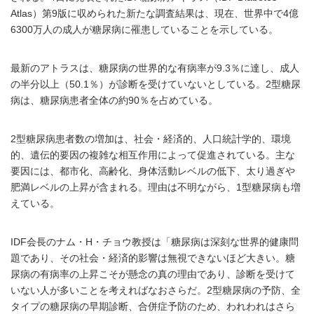
Atlas）第9版に収められた新たな調査結果は、現在、世界中で4億
6300万人の成人が糖尿病に罹患していることを示している。
最新のアトラスは、糖尿病の世界的な有病率が9.3％に達し、成人
の半分以上（50.1％）が診断を受けていないとしている。2型糖尿
病は、糖尿病患者全体の約90％を占めている。
2型糖尿病患者数の増加は、社会・経済的、人口統計学的、環境
的、遺伝的要因の複雑な相互作用によって促進されている。主な
要因には、都市化、高齢化、身体活動レベルの低下、太り過ぎや
肥満レベルの上昇が含まれる。理由は不明ながら、1型糖尿病も増
えている。
IDF会長のナム・H・チョウ教授は「糖尿病は深刻な世界的健康問
題であり、その社会・経済的影響は無視できないほど大きい。糖
尿病の有病率の上昇こそが懸念の真の理由であり、診断を受けて
いない人が多いことを考えればなおさらだ。2型糖尿病の予防、全
タイプの糖尿病の早期診断、合併症予防のため、われわれはさら