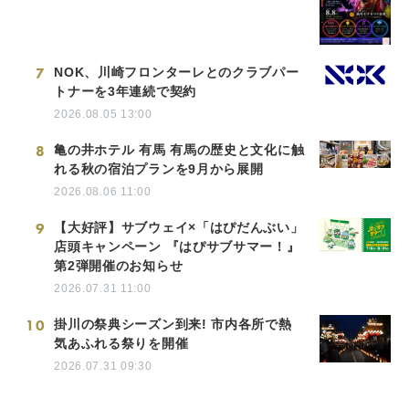
7
NOK、川崎フロンターレとのクラブパー
トナーを3年連続で契約
2026.08.05 13:00
8
亀の井ホテル 有馬 有馬の歴史と文化に触
れる秋の宿泊プランを9月から展開
2026.08.06 11:00
9
【大好評】サブウェイ×「はぴだんぶい」
店頭キャンペーン 『はぴサブサマー！』
第2弾開催のお知らせ
2026.07.31 11:00
10
掛川の祭典シーズン到来! 市内各所で熱
気あふれる祭りを開催
2026.07.31 09:30