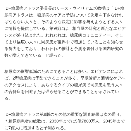
IDF糖尿病アトラス委員長のリース・ウィリアムズ教授は「IDF糖
尿病アトラスは、糖尿病のケアと予防について決定を下さなけれ
ばならない人々と、そのような決定に影響を与えようとする人々
に情報を提供している。第9版には、相当量の研究と新たなエビデ
ンスが盛り込まれた。われわれは、糖尿病コミュニティー、そし
てより幅広い人々に同疾患が世界中で増加していることを知らせ
る努力をしており、われわれの推計と予測を裏付ける国内研究の
数が増えてきている」と語った。
糖尿病の影響低減のためにできることは多い。エビデンスによれ
ば、2型糖尿病は予防できることが多く、早期診断と適切なケアへ
のアクセスにより、あらゆるタイプの糖尿病で同疾患を患う人々
の合併症を回避または遅らせることができることが示されてい
る。
IDF糖尿病アトラス第9版のその他の重要な調査結果は次の通り。
＊糖尿病患者の総数は、2030年までに5億7800万人、2045年まで
に7億人に増加すると予測される。