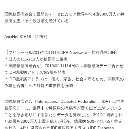
国際糖尿病連合：最新のデータによると世界中で4億6300万人が糖
尿病を患いその数は増え続けている
AsiaNet 81618 （2257）
【ブリュッセル2019年11月14日PR Newswire＝共同通信JBN】
＊成人の11人に1人が糖尿病に罹患
＊国際糖尿病連合が、2019年11月14日の世界糖尿病デーに合わせ
てIDF糖尿病アトラス第9版を発表
＊IDF糖尿病アトラスは、個人、家族、社会を守るため、同疾患の
予防と合併症への対処の重要性を強調
国際糖尿病連合（International Diabetes Federation、IDF）は世界
糖尿病デーに、世界中で糖尿病の有病率が驚くほど上がっている
ことを浮き彫りにする新たなデータを発表した。2017に発表され
た結果を3800万人上回る成人が現在、糖尿病を患っていると推定
される。4日に発表されたIDF糖尿病アトラス（IDF Diabetes