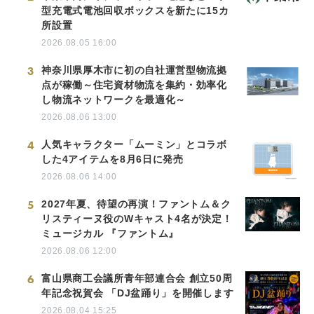
型充電式電池回収ボックスを新たに15カ
所設置
2026.08.05 16:00
3
神奈川県厚木市に初の自社運営型物流拠
点が稼働～住宅資材物流を集約・効率化
し物流ネットワークを最適化～
2026.08.06 13:00
4
人気キャラクター「ムーミン」とコラボ
した4アイテムを8月6日に発売
2026.08.06 14:00
5
2027年夏、待望の再演！ファントム＆ク
リスティーヌ役のWキャスト4名が決定！
ミュージカル 『ファントム』
2026.08.06 12:00
6
富山県商工会議所青年部連合会 創立50周
年記念祝賀会 「DJ盆踊り」を開催します
2026.08.04 15:25