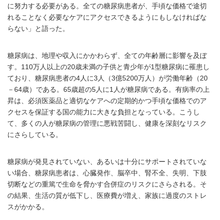
に努力する必要がある。全ての糖尿病患者が、手頃な価格で途切
れることなく必要なケアにアクセスできるようにもしなければな
らない」と語った。
糖尿病は、地理や収入にかかわらず、全ての年齢層に影響を及ぼ
す。110万人以上の20歳未満の子供と青少年が1型糖尿病に罹患し
ており、糖尿病患者の4人に3人（3億5200万人）が労働年齢（20
－64歳）である。65歳超の5人に1人が糖尿病である。有病率の上
昇は、必須医薬品と適切なケアへの定期的かつ手頃な価格でのア
クセスを保証する国の能力に大きな負担となっている。こうし
て、多くの人が糖尿病の管理に悪戦苦闘し、健康を深刻なリスク
にさらしている。
糖尿病が発見されていない、あるいは十分にサポートされていな
い場合、糖尿病患者は、心臓発作、脳卒中、腎不全、失明、下肢
切断などの重篤で生命を脅かす合併症のリスクにさらされる。そ
の結果、生活の質が低下し、医療費が増え、家族に過度のストレ
スがかかる。