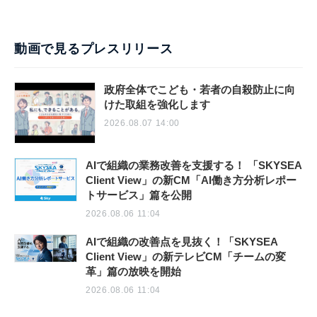
動画で見るプレスリリース
政府全体でこども・若者の自殺防止に向
けた取組を強化します
2026.08.07 14:00
AIで組織の業務改善を支援する！ 「SKYSEA
Client View」の新CM「AI働き方分析レポー
トサービス」篇を公開
2026.08.06 11:04
AIで組織の改善点を見抜く！「SKYSEA
Client View」の新テレビCM「チームの変
革」篇の放映を開始
2026.08.06 11:04