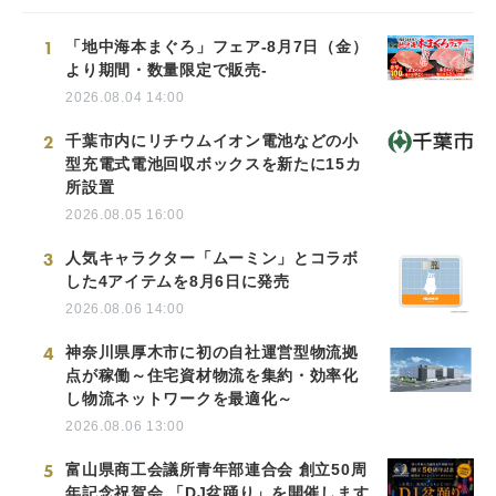
1
「地中海本まぐろ」フェア-8月7日（金）
より期間・数量限定で販売-
2026.08.04 14:00
2
千葉市内にリチウムイオン電池などの小
型充電式電池回収ボックスを新たに15カ
所設置
2026.08.05 16:00
3
人気キャラクター「ムーミン」とコラボ
した4アイテムを8月6日に発売
2026.08.06 14:00
4
神奈川県厚木市に初の自社運営型物流拠
点が稼働～住宅資材物流を集約・効率化
し物流ネットワークを最適化～
2026.08.06 13:00
5
富山県商工会議所青年部連合会 創立50周
年記念祝賀会 「DJ盆踊り」を開催します