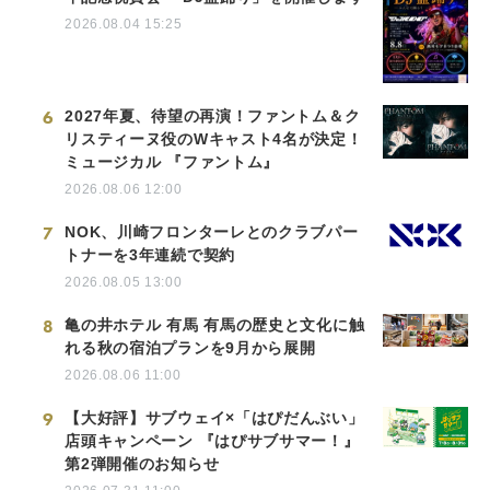
2026.08.04 15:25
6
2027年夏、待望の再演！ファントム＆ク
リスティーヌ役のWキャスト4名が決定！
ミュージカル 『ファントム』
2026.08.06 12:00
7
NOK、川崎フロンターレとのクラブパー
トナーを3年連続で契約
2026.08.05 13:00
8
亀の井ホテル 有馬 有馬の歴史と文化に触
れる秋の宿泊プランを9月から展開
2026.08.06 11:00
9
【大好評】サブウェイ×「はぴだんぶい」
店頭キャンペーン 『はぴサブサマー！』
第2弾開催のお知らせ