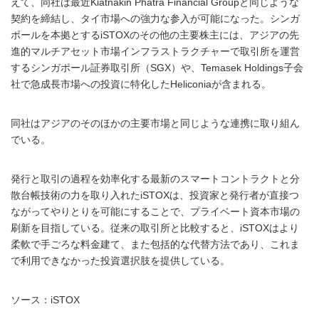
えて、同社は最近Kiatnakin Phatra Financial Groupと同じような
契約を締結し、タイ市場への強力な参入が可能になった。シンガ
ポールを本拠とするiSTOXのその他の主要株主には、アジアの先
進的マルチアセット市場インフラストラクチャーで取引所を運営
するシンガポール証券取引所（SGX）や、Temasek Holdings子会
社で急成長市場への投資に特化したHeliconiaが含まれる。
同社はアジアのそのほかの主要市場と同じような連携に取り組ん
でいる。
発行と取引の過程を効率化する最新のスマートコントラクトと分
散台帳技術の力を取り入れたiSTOXは、投資家と発行者が直接つ
ながってやりとりを可能にすることで、プライベート資本市場の
刷新を目指している。従来の取引所と比較すると、iSTOXはより
柔軟で手ごろな料金建て、また包括的な代替方法であり、これま
で利用できなかった投資選択肢を提供している。
ソース：iSTOX