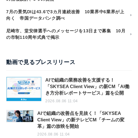
7月の景気DIは43.6で3カ月連続改善 10業界中6業界が上
向く 帝国データバンク調べ
尼崎市、堂安律選手へのメッセージを13日まで募集 10月
の市制110周年式典で掲示
動画で見るプレスリリース
AIで組織の業務改善を支援する！
「SKYSEA Client View」の新CM「AI働
き方分析レポートサービス」篇を公開
2026.08.06 11:04
AIで組織の改善点を見抜く！「SKYSEA
Client View」の新テレビCM「チームの変
革」篇の放映を開始
2026.08.06 11:04