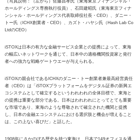
（写真説明：（左から）佐藤昌孝氏（東海東京フィナンシャル・
ホールディングス専務執行役員）、石田建昭氏（東海東京フィナ
ンシャル・ホールディングス代表取締役社長・CEO）、ダニー・
トー氏（ICHX創業者・CEO）、カズト・ハヤシ氏（Hash Lab Co
LtdのCEO）
iSTOXは日本の有力な金融サービス企業との提携によって、東海
の幅広いネットワークを通じて、日本中の適格機関投資家と発行
者への強力な戦略ゲートウエーが与えられる。
iSTOXの親会社であるICHXのダニー・トー創業者兼最高経営責任
者（CEO）は「iSTOXプラットフォームをデジタル証券の新興エ
コシステムとして確立するというわれわれの全体目標で、東海と
の提携は重要な部分である。日本はわれわれにとってとても重要
な市場であり、東海のような尊敬されて確立された機関と提携
し、日本の金融エコシステムにおける選択肢と機会が増えること
は、この上ない喜びだ」と話した。
1908年にさかのぼる歴史を持つ東海は、日本で149オフィスを通