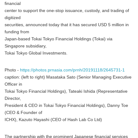
financial
center to support the one-stop issuance, custody, and trading of
digitized
securities, announced today that it has secured USD 5 million in
funding from
Japan-based Tokai Tokyo Financial Holdings (Tokai) via
Singapore subsidiary,
Tokai Tokyo Global Investments.
Photo -
https://photos.prnasia.com/prnh/20191118/2645731-1
caption: (left to right) Masataka Sato (Senior Managing Executive
Officer in
Tokai Tokyo Financial Holdings), Tateaki Ishida (Representative
Director,
President & CEO in Tokai Tokyo Financial Holdings), Danny Toe
(CEO & Founder of
ICHX), Kazuto Hayashi (CEO of Hash Lab Co Ltd)
The partnership with the prominent Japanese financial services