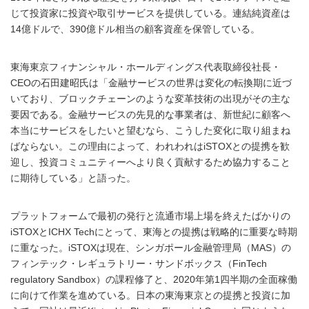
じて投資家に投資や取引サービスを提供している。連結純資産は
14億ドルで、390億ドル相当の顧客資産を保管している。
東海東京フィナンシャル・ホールディングス代表取締役社長・
CEOの石田建昭氏は「金融サービスの世界は変化の転換期に近づ
いており、ブロックチェーンのような変革技術の出現がその主な
要因である。金融サービスの先見的な事業者は、新世紀に顧客へ
本当にサービスをしたいと望むなら、こうした変化に取り組まね
ばならない。この理由によって、われわれはiSTOXとの提携を歓
迎し、投資コミュニティーへより良く貢献するため協力すること
に期待している」と語った。
プラットフォームで最初の発行と流通市場上場を終えたばかりの
iSTOXとICHX Techにとって、東海との提携は戦略的に重要な時期
に重なった。iSTOXは現在、シンガポール金融管理局（MAS）の
フィンテック・レギュラトリー・サンドボックス（FinTech
regulatory Sandbox）の課程修了と、2020年第1四半期の全面稼働
に向けて作業を進めている。日本の東海東京との提携と投資に加