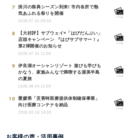
7
掛川の祭典シーズン到来! 市内各所で熱
気あふれる祭りを開催
2026.07.31 09:30
8
【大好評】サブウェイ×「はぴだんぶい」
店頭キャンペーン 『はぴサブサマー！』
第2弾開催のお知らせ
2026.07.31 11:00
9
伊良湖オーシャンリゾート 遊びも学びも
かなう、家族みんなで満喫する渥美半島
の夏旅
2026.08.04 11:00
10
愛媛県「災害時医療提供体制確保事業」
向け医療コンテナを納品
2026.03.19 14:00
お客様の声・活用事例