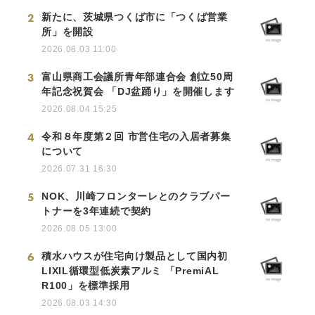
2
新たに、茨城県つくば市に「つくば営業
所」を開設
2026.08.03 11:00
3
富山県商工会議所青年部連合会 創立50周
年記念祝賀会 「DJ盆踊り」を開催します
2026.08.04 15:25
4
令和８年度第２回 市営住宅の入居者募集
について
2026.07.31 16:30
5
NOK、川崎フロンターレとのクラブパー
トナーを3年連続で契約
2026.08.05 13:00
6
積水ハウスが住宅向け製品として国内初
LIXIL循環型低炭素アルミ 「PremiAL
R100」を標準採用
2026.08.03 14:30