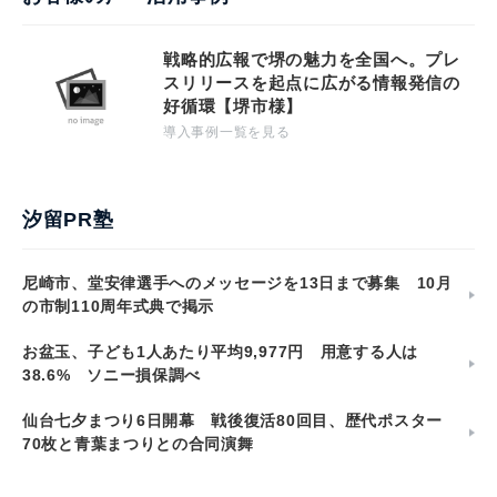
戦略的広報で堺の魅力を全国へ。プレ
スリリースを起点に広がる情報発信の
好循環【堺市様】
導入事例一覧を見る
汐留PR塾
尼崎市、堂安律選手へのメッセージを13日まで募集 10月
の市制110周年式典で掲示
お盆玉、子ども1人あたり平均9,977円 用意する人は
38.6% ソニー損保調べ
仙台七夕まつり6日開幕 戦後復活80回目、歴代ポスター
70枚と青葉まつりとの合同演舞