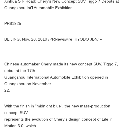
Xinhua Silk Road: Chery's New Concept SUV Tiggo 7 Debuts at
Guangzhou Int'l Automobile Exhibition
PR81925
BEIJING, Nov. 28, 2019 /PRNewswire=KYODO JBN/ --
Chinese automaker Chery made its new concept SUV, Tiggo 7,
debut at the 17th
Guangzhou International Automobile Exhibition opened in
Guangzhou on November
22.
With the finish in "midnight blue", the new mass-production
concept SUV
represents the evolution of Chery's design concept of Life in
Motion 3.0, which