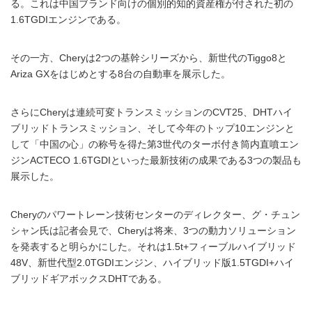
る。これは中国ブランド向けの個別的知的資産権が付された初の
1.6TGDIエンジンである。
その一方、Cheryは2つの基幹シリーズから、新世代のTiggo8と
Ariza GXをはじめとする8台の自動車を展示した。
さらにCheryは連続可変トランスミッションのCVT25、DHTハイ
ブリッドトランスミッション、そして今年のトップ10エンジンと
して「中国の心」の称号を得た第3世代のターボ付き筒内直噴エン
ジンACTECO 1.6TGDIといった最新技術の成果である3つの製品も
展示した。
Cheryのパワートレーン技術センターのディレクター、グ・チュン
シャン氏は記者会見で、Cheryは将来、3つの動力ソリューション
を発表すると明らかにした。それは1.5t+フィーブルハイブリッド
48V、新世代型2.0TGDIエンジン、ハイブリッド版1.5TGDI+ハイ
ブリッドギアボックスDHTである。