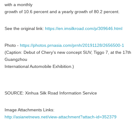
with a monthly
growth of 10.6 percent and a yearly growth of 80.2 percent.
See the original link:
https://en.imsilkroad.com/p/309646.html
Photo -
https://photos.prnasia.com/prnh/20191128/2656500-1
(Caption: Debut of Chery's new concept SUV, Tiggo 7, at the 17th
Guangzhou
International Automobile Exhibition.)
SOURCE: Xinhua Silk Road Information Service
Image Attachments Links:
http://asianetnews.net/view-attachment?attach-id=352379