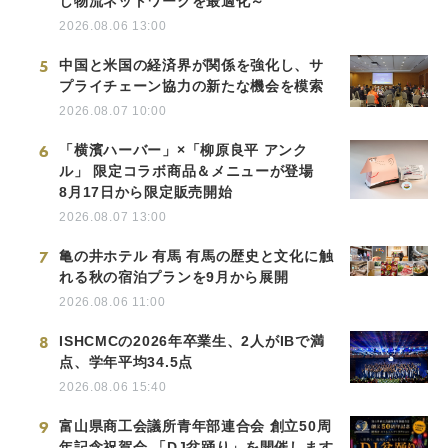
し物流ネットワークを最適化～
2026.08.06 13:00
5
中国と米国の経済界が関係を強化し、サ
プライチェーン協力の新たな機会を模索
2026.08.07 10:00
6
「横濱ハーバー」×「柳原良平 アンク
ル」 限定コラボ商品＆メニューが登場
8月17日から限定販売開始
2026.08.07 13:00
7
亀の井ホテル 有馬 有馬の歴史と文化に触
れる秋の宿泊プランを9月から展開
2026.08.06 11:00
8
ISHCMCの2026年卒業生、2人がIBで満
点、学年平均34.5点
2026.08.06 15:40
9
富山県商工会議所青年部連合会 創立50周
年記念祝賀会 「DJ盆踊り」を開催します