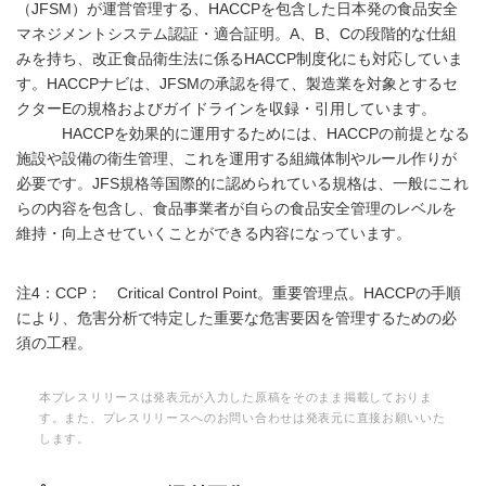
（JFSM）が運営管理する、HACCPを包含した日本発の食品安全
マネジメントシステム認証・適合証明。A、B、Cの段階的な仕組
みを持ち、改正食品衛生法に係るHACCP制度化にも対応していま
す。HACCPナビは、JFSMの承認を得て、製造業を対象とするセ
クターEの規格およびガイドラインを収録・引用しています。
HACCPを効果的に運用するためには、HACCPの前提となる
施設や設備の衛生管理、これを運用する組織体制やルール作りが
必要です。JFS規格等国際的に認められている規格は、一般にこれ
らの内容を包含し、食品事業者が自らの食品安全管理のレベルを
維持・向上させていくことができる内容になっています。
注4：CCP： Critical Control Point。重要管理点。HACCPの手順
により、危害分析で特定した重要な危害要因を管理するための必
須の工程。
本プレスリリースは発表元が入力した原稿をそのまま掲載しておりま
す。また、プレスリリースへのお問い合わせは発表元に直接お願いいた
します。