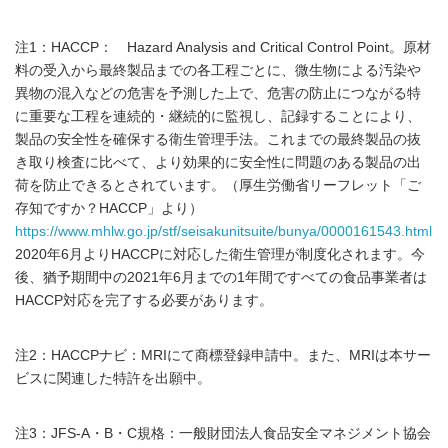
注1：HACCP： Hazard Analysis and Critical Control Point。原材
料の受入から最終製品までの各工程ごとに、微生物による汚染や
異物の混入などの危害を予測した上で、危害の防止につながる特
に重要な工程を連続的・継続的に監視し、記録することにより、
製品の安全性を確保する衛生管理手法。これまでの最終製品の抜
き取り検査に比べて、より効果的に安全性に問題のある製品の出
荷を防止できるとされています。（厚生労働省リーフレット「ご
存知ですか？HACCP」より）
https://www.mhlw.go.jp/stf/seisakunitsuite/bunya/0000161543.html
2020年6月よりHACCPに対応した衛生管理が制度化されます。今
後、猶予期間中の2021年6月までの1年間ですべての食品事業者は
HACCP対応を完了する必要があります。
注2：HACCPナビ：MRIにて商標登録申請中。また、MRIは本サー
ビスに関連した特許を出願中。
注3：JFS-A・B・C規格：一般財団法人食品安全マネジメント協会