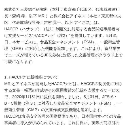
株式会社三菱総合研究所（本社：東京都千代田区、代表取締役社
長：森崎 孝、以下 MRI）と株式会社アイネス（本社：東京都中央
区、代表取締役社長：吉村 晃一、以下 アイネス）は、
HACCP（ハサップ）（注1）制度化に対応する食品関連事業者向
け支援サービス“HACCPナビ（注2）”を提供しています。5月31
日、本サービスに、食品安全マネジメント（FSM）、一般衛生管
理（GMP）に対応した機能を追加します。これにより、食品業界
でニーズが増えているJFS規格に対応した文書管理がクラウド上で
可能になります。
1. HACCPナビ新機能について
MRIとアイネスが開発したHACCPナビは、HACCPの制度化に対応
する文書・帳票の作成やその運用実績の記録を支援するサービス
で、2020年1月31日に提供を開始しました。5月31日、JFS-A・
B・C規格（注３）に対応した食品安全マネジメント（FSM）、一
般衛生管理（GMP）の文書作成支援機能を追加します。
HACCPは食品安全管理の国際標準であり、日本国内すべての食品
事業者に導入が求められています。これに伴い、実際の商取引の