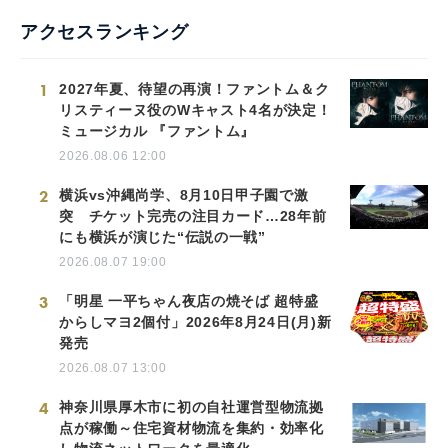
アクセスランキング
1
2027年夏、待望の再演！ファントム＆ク
リスティーヌ役のWキャスト4名が決定！
ミュージカル 『ファントム』
2026.08.06 12:00
2
横浜vs沖縄尚学、8月10日甲子園で激
突 チケット完売の注目カード…28年前
にも横浜が演じた“伝説の一戦”
2026.08.07 19:00
3
「明星 一平ちゃん夜店の焼そば 超特盛
からしマヨ2個付」2026年8月24日(月)新
発売
2026.08.07 13:00
4
神奈川県厚木市に初の自社運営型物流拠
点が稼働～住宅資材物流を集約・効率化