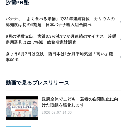
汐留PR塾
バナナ、「よく食べる果物」で22年連続首位 カリウムの
認知度は初の4割超 日本バナナ輸入組合調べ
6月の消費支出、実質3.3%減で7か月連続のマイナス 冷暖
房用器具は22.7%減 総務省家計調査
きょう8月7日は立秋 西日本は1か月平均気温「高い」確
率60％
動画で見るプレスリリース
政府全体でこども・若者の自殺防止に向
けた取組を強化します
2026.08.07 14:00