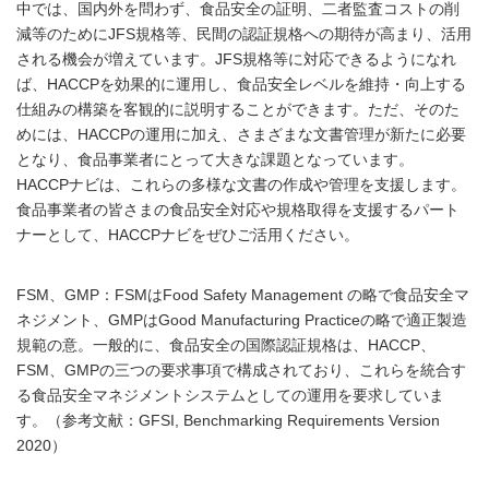
中では、国内外を問わず、食品安全の証明、二者監査コストの削
減等のためにJFS規格等、民間の認証規格への期待が高まり、活用
される機会が増えています。JFS規格等に対応できるようになれ
ば、HACCPを効果的に運用し、食品安全レベルを維持・向上する
仕組みの構築を客観的に説明することができます。ただ、そのた
めには、HACCPの運用に加え、さまざまな文書管理が新たに必要
となり、食品事業者にとって大きな課題となっています。
HACCPナビは、これらの多様な文書の作成や管理を支援します。
食品事業者の皆さまの食品安全対応や規格取得を支援するパート
ナーとして、HACCPナビをぜひご活用ください。
FSM、GMP：FSMはFood Safety Management の略で食品安全マ
ネジメント、GMPはGood Manufacturing Practiceの略で適正製造
規範の意。一般的に、食品安全の国際認証規格は、HACCP、
FSM、GMPの三つの要求事項で構成されており、これらを統合す
る食品安全マネジメントシステムとしての運用を要求していま
す。（参考文献：GFSI, Benchmarking Requirements Version
2020）