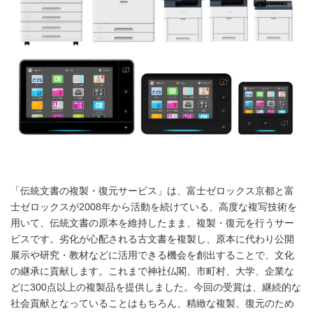
「伝統文書の複製・復元サービス」は、富士ゼロックス京都と富
士ゼロックスが2008年から活動を続けている、高度な複写技術を
用いて、伝統文書の原本を維持したまま、複製・復元を行うサー
ビスです。劣化が⼼配される古⽂書を複製し、原本に代わり公開
展⽰や研究・教材などに活⽤できる機会を創出することで、⽂化
の継承に貢献します。これまで神社仏閣、市町村、大学、企業な
どに300点以上の複製品を提供しました。今回の受賞は、継続的な
社会貢献となっていることはもちろん、精緻な複製、復元のため