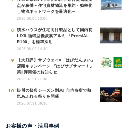
点が稼働～住宅資材物流を集約・効率化
し物流ネットワークを最適化～
2026.08.06 13:00
8
積水ハウスが住宅向け製品として国内初
LIXIL循環型低炭素アルミ 「PremiAL
R100」を標準採用
2026.08.03 14:30
9
【大好評】サブウェイ×「はぴだんぶい」
店頭キャンペーン 『はぴサブサマー！』
第2弾開催のお知らせ
2026.07.31 11:00
10
掛川の祭典シーズン到来! 市内各所で熱
気あふれる祭りを開催
2026.07.31 09:30
お客様の声・活用事例