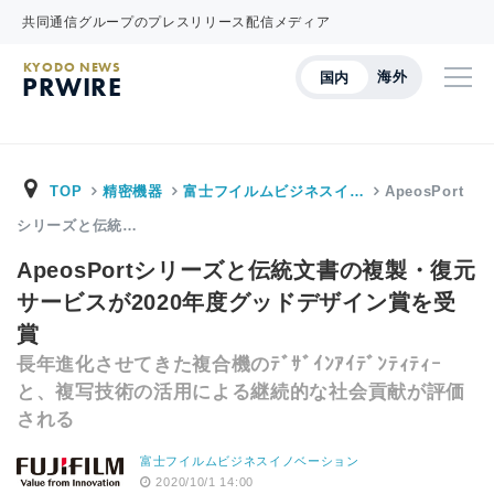
共同通信グループのプレスリリース配信メディア
KYODO NEWS
海外
国内
PRWIRE
TOP
精密機器
富士フイルムビジネスイ…
ApeosPort
シリーズと伝統…
ApeosPortシリーズと伝統文書の複製・復元
サービスが2020年度グッドデザイン賞を受
賞
長年進化させてきた複合機のﾃﾞｻﾞｲﾝｱｲﾃﾞﾝﾃｨﾃｨｰ
と、複写技術の活用による継続的な社会貢献が評価
される
富士フイルムビジネスイノベーション
2020/10/1 14:00