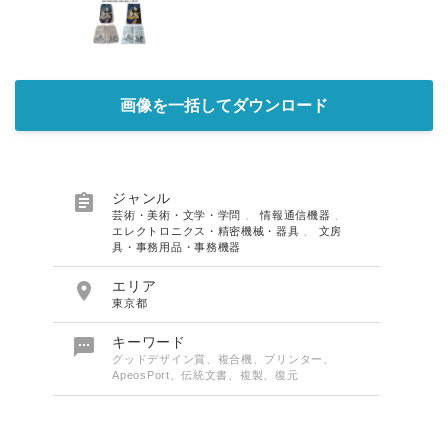
画像を一括してダウンロード

ジャンル
芸術・美術・文学・学問
、
情報通信機器
、
エレクトロニクス・精密機械・器具
、
文房
具・事務用品・事務機器

エリア
東京都

キーワード
グッドデザイン賞、複合機、プリンター、
ApeosPort、伝統文書、複製、復元