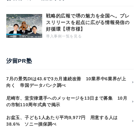
戦略的広報で堺の魅力を全国へ。プレ
スリリースを起点に広がる情報発信の
好循環【堺市様】
導入事例一覧を見る
汐留PR塾
7月の景気DIは43.6で3カ月連続改善 10業界中6業界が上
向く 帝国データバンク調べ
尼崎市、堂安律選手へのメッセージを13日まで募集 10月
の市制110周年式典で掲示
お盆玉、子ども1人あたり平均9,977円 用意する人は
38.6% ソニー損保調べ