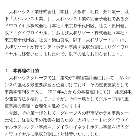
大和ハウス工業株式会社（本社：大阪市、社長：芳井敬一、以
下「大和ハウス工業」）、大和ハウス工業の完全子会社であるダ
イワロイヤル株式会社（本社：東京都千代田区、社長：原田健、
以下「ダイワロイヤル」）および大和リゾート株式会社（本社：
東京都千代田区、社長：柴山良成、以下「大和リゾート」）は、
大和リゾートが行うシティホテル事業を吸収分割によりダイワロ
イヤルに移管いたしましたので、以下の通りお知らせします。
１．本再編の目的
大和ハウスグループでは、第6次中期経営計画において、ガバナ
ンスの強化を最重要課題と位置づけており、その重要施策として
事業本部制を導入し、2021年4月からの本格運用に向け、組織体制
や運営方法を検討していますが、その一環としてグループ内の重
複事業の整理・合理化を進めております。
今般、その第一弾として、グループ内の都市型ホテル事業を一
元化し、経営効率の改善を図るため、大和リゾートのダイワロイ
ヤルホテルシティ事業を、ダイワロイネットホテル事業を行うダ
イワロイヤルに吸収分割により移管いたしました。