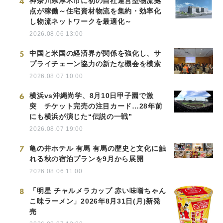
4
神奈川県厚木市に初の自社運営型物流拠
点が稼働～住宅資材物流を集約・効率化
し物流ネットワークを最適化～
2026.08.06 13:00
5
中国と米国の経済界が関係を強化し、サ
プライチェーン協力の新たな機会を模索
2026.08.07 10:00
6
横浜vs沖縄尚学、8月10日甲子園で激
突 チケット完売の注目カード…28年前
にも横浜が演じた“伝説の一戦”
2026.08.07 19:00
7
亀の井ホテル 有馬 有馬の歴史と文化に触
れる秋の宿泊プランを9月から展開
2026.08.06 11:00
8
「明星 チャルメラカップ 赤い味噌ちゃん
こ味ラーメン」2026年8月31日(月)新発
売