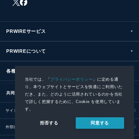
PRWIREサービス
PRWIREについて
各種お問い合わせ
当社では、「
プライバシーポリシー
」に定める通
り、本ウェブサイトとサービスを快適にご利用いた
共同通信社グループ
だき、また、どのように活用されているのかを当社
で詳しく把握するために、Cookie を使用していま
す。
サイトポリシー
プライバシーポリシー
同意する
拒否する
外部送信ポリシー
プレスリリース取扱基準