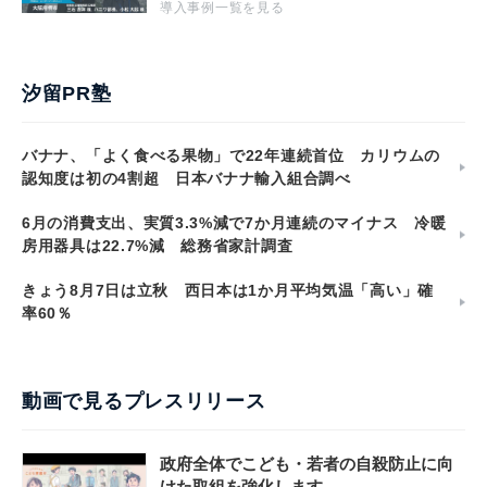
導入事例一覧を見る
汐留PR塾
バナナ、「よく食べる果物」で22年連続首位 カリウムの
認知度は初の4割超 日本バナナ輸入組合調べ
6月の消費支出、実質3.3%減で7か月連続のマイナス 冷暖
房用器具は22.7%減 総務省家計調査
きょう8月7日は立秋 西日本は1か月平均気温「高い」確
率60％
動画で見るプレスリリース
政府全体でこども・若者の自殺防止に向
けた取組を強化します