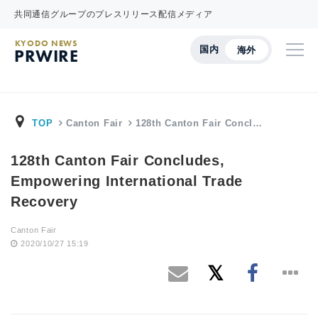
共同通信グループのプレスリリース配信メディア
KYODO NEWS
国内
海外
PRWIRE
TOP
Canton Fair
128th Canton Fair Concl…
128th Canton Fair Concludes,
Empowering International Trade
Recovery
Canton Fair
2020/10/27 15:19