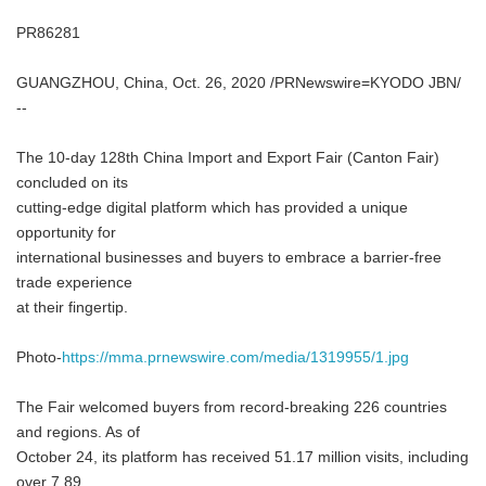
PR86281
GUANGZHOU, China, Oct. 26, 2020 /PRNewswire=KYODO JBN/
--
The 10-day 128th China Import and Export Fair (Canton Fair)
concluded on its
cutting-edge digital platform which has provided a unique
opportunity for
international businesses and buyers to embrace a barrier-free
trade experience
at their fingertip.
Photo-
https://mma.prnewswire.com/media/1319955/1.jpg
The Fair welcomed buyers from record-breaking 226 countries
and regions. As of
October 24, its platform has received 51.17 million visits, including
over 7.89