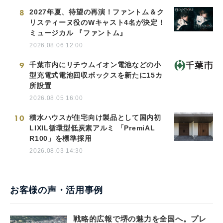
8
2027年夏、待望の再演！ファントム＆ク
リスティーヌ役のWキャスト4名が決定！
ミュージカル 『ファントム』
2026.08.06 12:00
9
千葉市内にリチウムイオン電池などの小
型充電式電池回収ボックスを新たに15カ
所設置
2026.08.05 16:00
10
積水ハウスが住宅向け製品として国内初
LIXIL循環型低炭素アルミ 「PremiAL
R100」を標準採用
2026.08.03 14:30
お客様の声・活用事例
戦略的広報で堺の魅力を全国へ。プレ