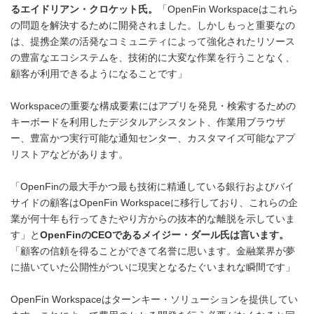
るエイドリアン・クロケット氏。
「OpenFin Workspaceはこれら
の問題を解決するために開発されました。しかしもっと重要なの
は、提携企業の活発なコミュニティによって強化されたリソース
の豊富なエコシステムを、技術的に大変な作業を行うことなく、
顧客が利用できるようになることです」
Workspaceの重要な構成要素にはアプリを発見・検索するための
キーボードを利用したデジタルアシスタント、作業用ブラウザ
ー、豊富かつ実行可能な通知センター、カスタマイズ可能なアプ
リストアなどがあります。
「OpenFinの最大手かつ最も技術に精通している銀行およびバイ
サイドの顧客はOpenFin Workspaceに移行しており、これらの企
業が何十年も行ってきたやり方からの抜本的な離脱を示していま
す」と
OpenFin
の
CEO
であるメイジー・ダール氏は言います。
「顧客の信頼を得ることができて名誉に思います。金融業界が夢
に描いていた公開性がついに現実となるたぐいまれな瞬間です」
OpenFin Workspaceはターンキー・ソリューションを提供してい