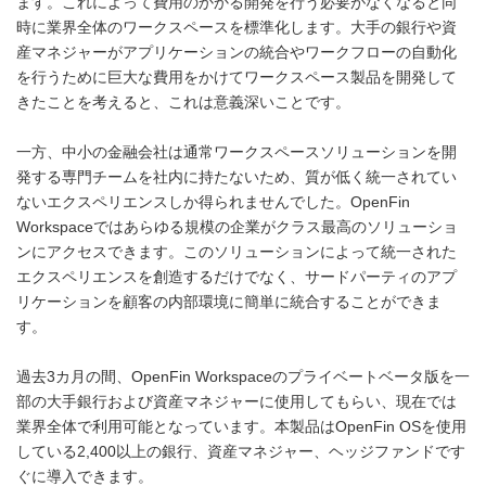
ます。これによって費用のかかる開発を行う必要がなくなると同
時に業界全体のワークスペースを標準化します。大手の銀行や資
産マネジャーがアプリケーションの統合やワークフローの自動化
を行うために巨大な費用をかけてワークスペース製品を開発して
きたことを考えると、これは意義深いことです。
一方、中小の金融会社は通常ワークスペースソリューションを開
発する専門チームを社内に持たないため、質が低く統一されてい
ないエクスペリエンスしか得られませんでした。OpenFin
Workspaceではあらゆる規模の企業がクラス最高のソリューショ
ンにアクセスできます。このソリューションによって統一された
エクスペリエンスを創造するだけでなく、サードパーティのアプ
リケーションを顧客の内部環境に簡単に統合することができま
す。
過去3カ月の間、OpenFin Workspaceのプライベートベータ版を一
部の大手銀行および資産マネジャーに使用してもらい、現在では
業界全体で利用可能となっています。本製品はOpenFin OSを使用
している2,400以上の銀行、資産マネジャー、ヘッジファンドです
ぐに導入できます。