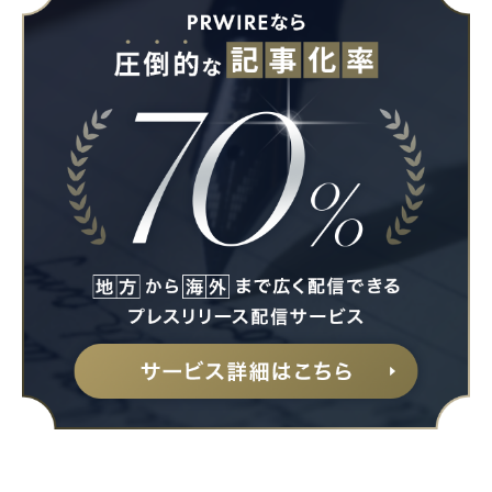
Japanese
English