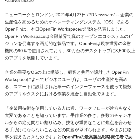
AsiaNet 89220
ニューヨークとロンドン, 2021年4月27日 /PRNewswire/ -- 企業の
生産性を高めるためのオペレーティングシステム（OS）である
OpenFinは、本日OpenFin Workspaceの開始を発表しました。
OpenFin Workspaceは金融業界で真のオープンエコシステムのビ
ジョンを促進する画期的な製品です。OpenFinは現在世界の金融
機関の90％で使用されており、30万台のデスクトップに3,500以上
のアプリを展開しています。
企業の重要なOSの上に構築し、顧客と共同で設計したOpenFin
Workspaceによってビジネスユーザは、ユーザの生産性を高め
る、スマートに設計された単一のインターフェースを使って複数
のアプリやタスクにおける作業を統合し自動化できます。
「企業用技術を使用している人は皆、ワークフローが途方もなく
大変であることを知っています。手作業の多さ、多数のチャンネ
ルからの絶え間ない割り込み、技術が重要なことに焦点を合わせ
る手助けにならないことなどの問題が挙げられます。今まさに物
事を変えるときなのです」と
OpenFin
の最高製品戦略責任者であ