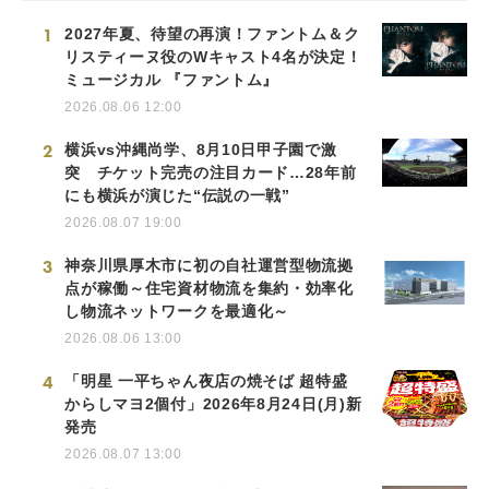
1
2027年夏、待望の再演！ファントム＆ク
リスティーヌ役のWキャスト4名が決定！
ミュージカル 『ファントム』
2026.08.06 12:00
2
横浜vs沖縄尚学、8月10日甲子園で激
突 チケット完売の注目カード…28年前
にも横浜が演じた“伝説の一戦”
2026.08.07 19:00
3
神奈川県厚木市に初の自社運営型物流拠
点が稼働～住宅資材物流を集約・効率化
し物流ネットワークを最適化～
2026.08.06 13:00
4
「明星 一平ちゃん夜店の焼そば 超特盛
からしマヨ2個付」2026年8月24日(月)新
発売
2026.08.07 13:00