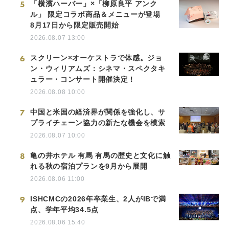
5
「横濱ハーバー」×「柳原良平 アンク
ル」 限定コラボ商品＆メニューが登場
8月17日から限定販売開始
2026.08.07 13:00
6
スクリーン×オーケストラで体感。ジョ
ン・ウィリアムズ：シネマ・スペクタキ
ュラー・コンサート開催決定！
2026.08.08 10:00
7
中国と米国の経済界が関係を強化し、サ
プライチェーン協力の新たな機会を模索
2026.08.07 10:00
8
亀の井ホテル 有馬 有馬の歴史と文化に触
れる秋の宿泊プランを9月から展開
2026.08.06 11:00
9
ISHCMCの2026年卒業生、2人がIBで満
点、学年平均34.5点
2026.08.06 15:40