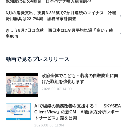
認知度は初の4割超 日本バナナ輸入組合調べ
6月の消費支出、実質3.3%減で7か月連続のマイナス 冷暖
房用器具は22.7%減 総務省家計調査
きょう8月7日は立秋 西日本は1か月平均気温「高い」確
率60％
動画で見るプレスリリース
政府全体でこども・若者の自殺防止に向
けた取組を強化します
2026.08.07 14:00
AIで組織の業務改善を支援する！ 「SKYSEA
Client View」の新CM「AI働き方分析レポー
トサービス」篇を公開
2026.08.06 11:04