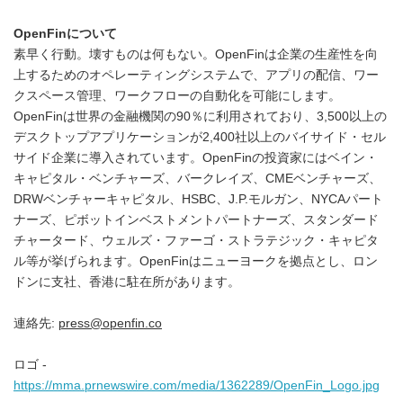
OpenFin
について
素早く行動。壊すものは何もない。OpenFinは企業の生産性を向
上するためのオペレーティングシステムで、アプリの配信、ワー
クスペース管理、ワークフローの自動化を可能にします。
OpenFinは世界の金融機関の90％に利用されており、3,500以上の
デスクトップアプリケーションが2,400社以上のバイサイド・セル
サイド企業に導入されています。OpenFinの投資家にはベイン・
キャピタル・ベンチャーズ、バークレイズ、CMEベンチャーズ、
DRWベンチャーキャピタル、HSBC、J.P.モルガン、NYCAパート
ナーズ、ピボットインベストメントパートナーズ、スタンダード
チャータード、ウェルズ・ファーゴ・ストラテジック・キャピタ
ル等が挙げられます。OpenFinはニューヨークを拠点とし、ロン
ドンに支社、香港に駐在所があります。
連絡先:
press@openfin.co
ロゴ -
https://mma.prnewswire.com/media/1362289/OpenFin_Logo.jpg