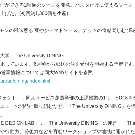
理ができる2種類のソースを開発。パスタだけに使えるソース
げた。(初回約1,300個を生産)
hi レモンの風味薫る 爽やかトマトソース／ナッツの食感楽しむ 
he University DINING
止しています。6月頃から郵送の注文受付を開始する予定です
 DINING営業情報については同大Webサイトを参照
bureau/dining/index.html
プロジェクト」…同大サービス創造学部の正課授業の1つ。SDGs
ーの開発に取り組むなど、「The University DINING
。
E DESIGN LAB」…「The University DINING」の運営、「The Un
や行動力、発想力などを育むワークショップや地域に開かれた