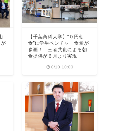
山
【千葉商科大学】“０円朝
名が
食”に学生ベンチャー食堂が
参画！ 三者共創による朝
食提供が６月より実現
6/10 10:00