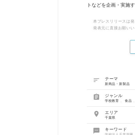
トなどを企画・実施す
本プレスリリースは発
発表元に直接お願いい

テーマ
新商品・新製品

ジャンル
学校教育
、
食品

エリア
千葉県

キーワード
学校法人千葉学園