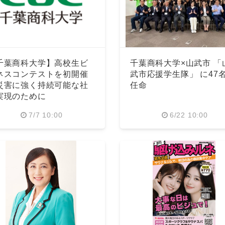
千葉商科大学】高校生ビ
千葉商科大学×山武市 「
ネスコンテストを初開催
武市応援学生隊」 に47
災害に強く持続可能な社
任命
実現のために
7/7 10:00
6/22 10:00