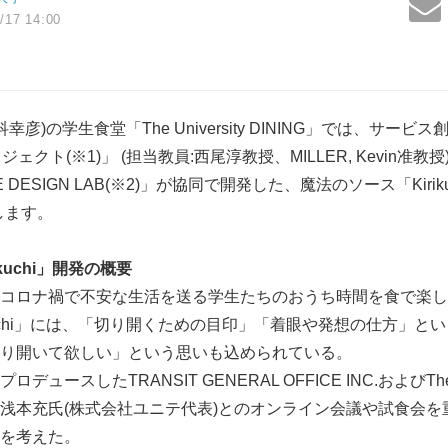
/17 14:00
彦)の学生食堂「The University DINING」では、サービス
ロジェクト(※1)」 (担当教員:西尾淳教授、MILLER, Kevin准
ICE DESIGN LAB(※2)」が協同で開発した、魔法のソース「Kir
します。
kuchi」開発の概要
コロナ禍で不安な生活を送る学生たちのおうち時間を食で楽し
kuchi」には、「切り開くための目印」「着眼や発想の仕方」と
り開いて欲しい」という思いも込められている。
ースしたTRANSIT GENERAL OFFICE INC.およびThe Univ
浅本充氏(株式会社ユニテ代表)とのオンライン会議や試食会を
を考えた。