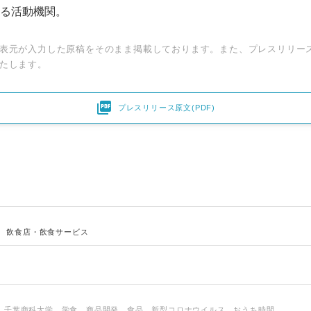
る活動機関。
表元が入力した原稿をそのまま掲載しております。また、プレスリリー
たします。

プレスリリース原文(PDF)
、
飲食店・飲食サービス
、千葉商科大学、学食、商品開発、食品、新型コロナウイルス、おうち時間