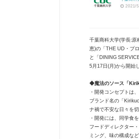
2021/5
千葉商科大学(学長:原科幸
恵)の「THE UD・プ
と「DINING SERV
5月17日(月)から開始
◆魔法のソース「Kiri
・開発コンセプトは、
ブランド名の「Kiri
ナ禍で不安な日々を切
・開発には、同学食をプロデュ
フードディレクター・
ミング、味の構成など