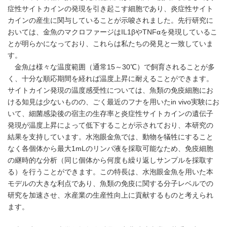
症性サイトカインの発現を引き起こす細胞であり、炎症性サイト
カインの産生に関与していることが示唆されました。先行研究に
おいては、金魚のマクロファージはIL1βやTNFαを発現しているこ
とが明らかになっており、これらは私たちの発見と一致していま
す。
金魚は様々な温度範囲（通常15～30℃）で飼育されることが多
く、十分な順応期間を経れば温度上昇に耐えることができます。
サイトカイン発現の温度感受性については、魚類の免疫細胞にお
ける知見は少ないものの、ごく最近のフナを用いたin vivo実験にお
いて、細菌感染後の宿主の生存率と炎症性サイトカインの遺伝子
発現が温度上昇によって低下することが示されており、本研究の
結果を支持しています。水泡眼金魚では、動物を犠牲にすること
なく各個体から最大1mLのリンパ液を採取可能なため、免疫細胞
の継時的な分析（同じ個体から何度も繰り返しサンプルを採取す
る）を行うことができます。この特長は、水泡眼金魚を用いた本
モデルの大きな利点であり、魚類の免疫に関する分子レベルでの
研究を加速させ、水産業の生産性向上に貢献するものと考えられ
ます。