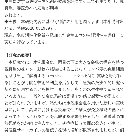
◆魚に対する免疫活性化剤の効果を評価する上で有用であり、観
賞魚、養殖魚への応用が期待
されます。
◆今後、本研究内容に基づく特許の活用を図ります（本学特許出
願済、特願2020-081959）。
現在、免疫活性化物質を添加した金魚エサの生理活性を評価する
実験を行なっています。
【研究の概要】
本研究では、水泡眼金魚（両目の下に大きな袋状の構造を持つ
観賞用の株）を、動物を犠牲にすることなくリンパ液の免疫細胞
を取り出して解析する（ex vivo （エックスビボ）実験と呼ばれ
る）ことが可能な技術的利点を活かして、魚類の免疫学的研究へ
新たに応用することを検討しました。多くの水生生物で知られて
いるように、一般的な金魚系統は高温での感染感受性が高まるこ
とが知られていますが、私たちは水泡眼金魚を用いた新しい実験
系において、高温における感染感受性の増大が免疫機能の低下に
よってもたらされることを示唆する結果を得ました。緑膿菌の加
熱死菌を水泡内に注入すると、炎症症状（表面の発赤）が生じ、
炎症性サイトカインの遺伝子発現の増加が観察されましたが、飼