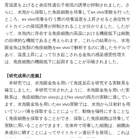
育温度を上げると炎症性遺伝子発現の誘導が抑制されました。さ
らに、水泡から採取した免疫細胞を培養してex vivo実験を行った
ところ、ex vivo培養を行う際の培養温度を上昇させると炎症性サ
イトカインの発現誘導が抑制されることが分かりました。したが
って、水泡内に存在する免疫細胞の高温における機能低下は細胞
の自律的な機能であると考えられます。これらの結果から、水泡
眼金魚は魚類の免疫細胞をex vivoで解析するのに適したモデルで
あり、温度上昇によって引き起こされる金魚の感染感受性増大
は、免疫細胞の機能低下に起因することが示唆されました。
【研究成果の意義】
本研究では、水泡眼金魚を用いて免疫反応を研究する実験系を
確立しました。本研究で示されたように、水泡眼金魚を用いた実
験系は、免疫細胞のin vivoおよびex vivoの両方の実験に適してい
ます。水泡眼金魚を用いたex vivo実験では、水泡から注射針を用
いてリンパ液を採取することによって、動物を犠牲にすることな
く免疫細胞を採取することができ、採取した免疫細胞は培養して
実験に用いることができます。生体外で培養した細胞は、細菌由
来成分に晒すことによってサイトカイン遺伝子を発現し、これは