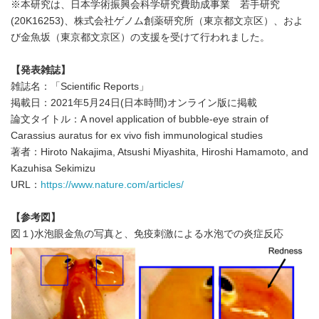
※本研究は、日本学術振興会科学研究費助成事業 若手研究
(20K16253)、株式会社ゲノム創薬研究所（東京都文京区）、およ
び金魚坂（東京都文京区）の支援を受けて行われました。
【発表雑誌】
雑誌名：「Scientific Reports」
掲載日：2021年5月24日(日本時間)オンライン版に掲載
論文タイトル：A novel application of bubble-eye strain of
Carassius auratus for ex vivo fish immunological studies
著者：Hiroto Nakajima, Atsushi Miyashita, Hiroshi Hamamoto, and
Kazuhisa Sekimizu
URL：
https://www.nature.com/articles/
【参考図】
図１)水泡眼金魚の写真と、免疫刺激による水泡での炎症反応