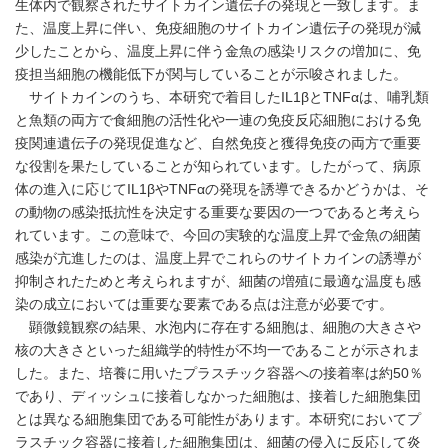
生体内で観察されたサイトカイン遺伝子の発現と一致します。ま
た、温度上昇に伴い、免疫細胞のサイトカイン遺伝子の発現が減
少したことから、温度上昇に伴う金魚の感染リスクの増加に、免
疫担当細胞の機能低下が関与していることが示唆されました。
サイトカインのうち、本研究で着目したIL1βとTNFαは、哺乳類
と魚類の両方で食細胞の活性化や一連の免疫反応細胞における免
疫関連遺伝子の発現促進など、自然免疫と獲得免疫の両方で重要
な役割を果たしていることが知られています。したがって、病原
体の進入に応じてIL1βやTNFαの発現を誘導できるかどうかは、そ
の動物の感染抵抗性を決定する重要な要因の一つであると考えら
れています。この意味で、今回の実験的な温度上昇で金魚の細菌
感染が亢進したのは、温度上昇でこれらのサイトカインの誘導が
抑制されたためと考えられますが、細菌の増殖に最適な温度も感
染の成立においては重要な要素である点は注意が必要です。
顕微鏡観察の結果、水泡内に存在する細胞は、細胞の大きさや
核の大きさといった組織学的特性が不均一であることが示されま
した。また、培養に用いたプラスチック容器への接着率は約50％
であり、ディッシュに接着しなかった細胞は、接着した細胞集団
とは異なる細胞集団である可能性があります。本研究においてプ
ラスチック容器に接着した細胞集団は、細菌の侵入に反応して炎