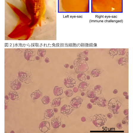
図２)水泡から採取された免疫担当細胞の顕微鏡像