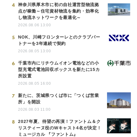
4
神奈川県厚木市に初の自社運営型物流拠
点が稼働～住宅資材物流を集約・効率化
し物流ネットワークを最適化～
2026.08.06 13:00
5
NOK、川崎フロンターレとのクラブパー
トナーを3年連続で契約
2026.08.05 13:00
6
千葉市内にリチウムイオン電池などの小
型充電式電池回収ボックスを新たに15カ
所設置
2026.08.05 16:00
7
新たに、茨城県つくば市に「つくば営業
所」を開設
2026.08.03 11:00
8
2027年夏、待望の再演！ファントム＆ク
リスティーヌ役のWキャスト4名が決定！
ミュージカル 『ファントム』