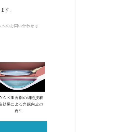
ます。
スへのお問い合わせは
ＯＣＫ阻害剤の細胞接着
進効果による角膜内皮の
再生