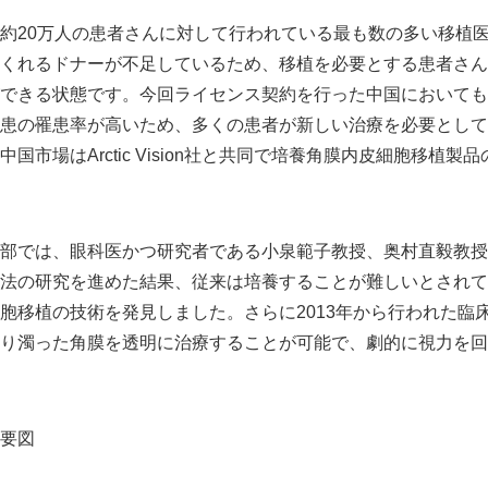
約20万人の患者さんに対して行われている最も数の多い移植
くれるドナーが不足しているため、移植を必要とする患者さんの
できる状態です。今回ライセンス契約を行った中国においても
患の罹患率が高いため、多くの患者が新しい治療を必要として
国市場はArctic Vision社と共同で培養角膜内皮細胞移植
部では、眼科医かつ研究者である小泉範子教授、奥村直毅教授
法の研究を進めた結果、従来は培養することが難しいとされて
胞移植の技術を発見しました。さらに2013年から行われた臨
り濁った角膜を透明に治療することが可能で、劇的に視力を回
要図