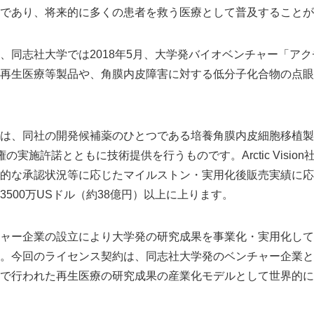
であり、将来的に多くの患者を救う医療として普及することが
English
、同志社大学では2018年5月、大学発バイオベンチャー「ア
再生医療等製品や、角膜内皮障害に対する低分子化合物の点眼
は、同社の開発候補薬のひとつである培養角膜内皮細胞移植製品A
社へ特許権の実施許諾とともに技術提供を行うものです。Arctic Visi
的な承認状況等に応じたマイルストン・実用化後販売実績に応
500万USドル（約38億円）以上に上ります。
ャー企業の設立により大学発の研究成果を事業化・実用化して
。今回のライセンス契約は、同志社大学発のベンチャー企業と
で行われた再生医療の研究成果の産業化モデルとして世界的に