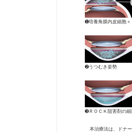
➊培養角膜内皮細胞＋
➋うつむき姿勢
➌ＲＯＣＫ阻害剤の細
本治療法は、ドナー