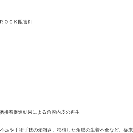
ＲＯＣＫ阻害剤
Japanese
胞接着促進効果による角膜内皮の再生
不足や手術手技の煩雑さ、移植した角膜の生着不全など、従来