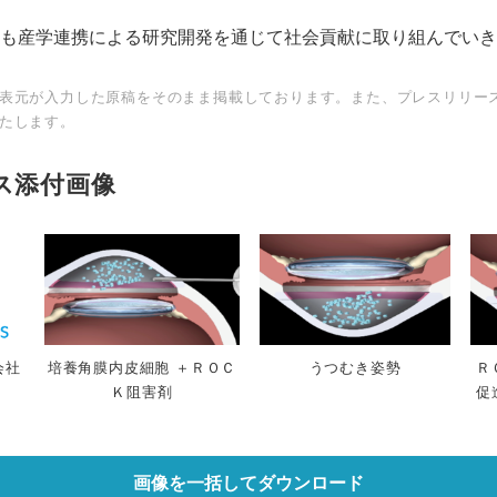
も産学連携による研究開発を通じて社会貢献に取り組んでいき
表元が入力した原稿をそのまま掲載しております。また、プレスリリー
たします。
ス添付画像
会社
培養角膜内皮細胞 ＋ＲＯＣ
うつむき姿勢
Ｒ
Ｋ阻害剤
促
画像を一括してダウンロード