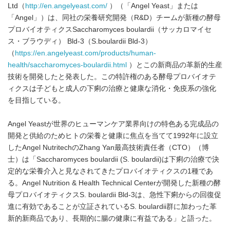
Ltd（
http://en.angelyeast.com/
）（「Angel Yeast」または
「Angel」）は、同社の栄養研究開発（R&D）チームが新種の酵母
プロバイオティクスSaccharomyces boulardii（サッカロマイセ
ス・ブラウディ） Bld-3（S.boulardii Bld-3）
（
https://en.angelyeast.com/products/human-
health/saccharomyces-boulardii.html
）とこの新商品の革新的生産
技術を開発したと発表した。この特許権のある酵母プロバイオテ
ィクスは子どもと成人の下痢の治療と健康な消化・免疫系の強化
を目指している。
Angel Yeastが世界のヒューマンケア業界向けの特色ある完成品の
開発と供給のためヒトの栄養と健康に焦点を当てて1992年に設立
したAngel NutritechのZhang Yan最高技術責任者（CTO）（博
士）は「Saccharomyces boulardii (S. boulardii)は下痢の治療で決
定的な栄養介入と見なされてきたプロバイオティクスの1種であ
る。Angel Nutrition & Health Technical Centerが開発した新種の酵
母プロバイオティクスS. boulardii Bld-3は、急性下痢からの回復促
進に有効であることが立証されているS. boulardii群に加わった革
新的新商品であり、長期的に腸の健康に有益である」と語った。