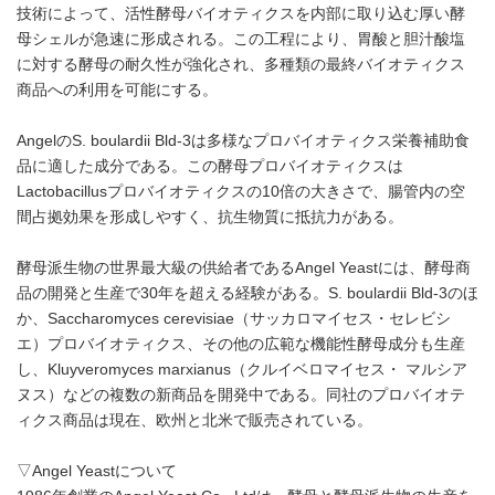
技術によって、活性酵母バイオティクスを内部に取り込む厚い酵
母シェルが急速に形成される。この工程により、胃酸と胆汁酸塩
に対する酵母の耐久性が強化され、多種類の最終バイオティクス
商品への利用を可能にする。
AngelのS. boulardii Bld-3は多様なプロバイオティクス栄養補助食
品に適した成分である。この酵母プロバイオティクスは
Lactobacillusプロバイオティクスの10倍の大きさで、腸管内の空
間占拠効果を形成しやすく、抗生物質に抵抗力がある。
酵母派生物の世界最大級の供給者であるAngel Yeastには、酵母商
品の開発と生産で30年を超える経験がある。S. boulardii Bld-3のほ
か、Saccharomyces cerevisiae（サッカロマイセス・セレビシ
エ）プロバイオティクス、その他の広範な機能性酵母成分も生産
し、Kluyveromyces marxianus（クルイベロマイセス・ マルシア
ヌス）などの複数の新商品を開発中である。同社のプロバイオテ
ィクス商品は現在、欧州と北米で販売されている。
▽Angel Yeastについて