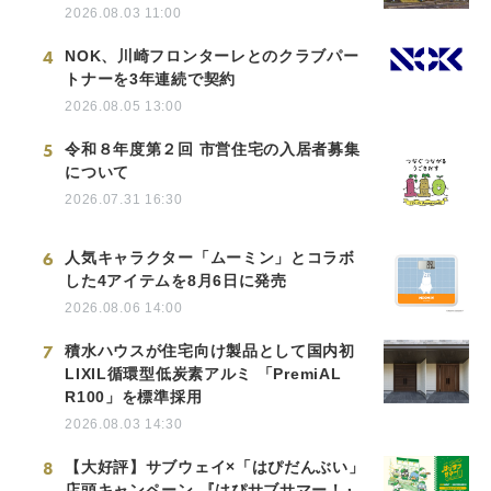
2026.08.03 11:00
4
NOK、川崎フロンターレとのクラブパー
トナーを3年連続で契約
2026.08.05 13:00
5
令和８年度第２回 市営住宅の入居者募集
について
2026.07.31 16:30
6
人気キャラクター「ムーミン」とコラボ
した4アイテムを8月6日に発売
2026.08.06 14:00
7
積水ハウスが住宅向け製品として国内初
LIXIL循環型低炭素アルミ 「PremiAL
R100」を標準採用
2026.08.03 14:30
8
【大好評】サブウェイ×「はぴだんぶい」
店頭キャンペーン 『はぴサブサマー！』