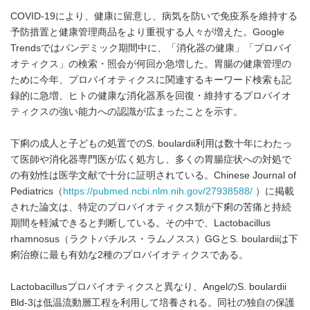
COVID-19により、健康に留意し、病気を防いで免疫系を維持する
予防措置と健康管理商品をより重視する人々が増えた。Google
Trendsではパンデミック期間中に、「消化器の健康」「プロバイ
オティクス」の検索・照会が何回か急増した。胃腸の健康管理の
ために今年、プロバイオティクスに関連するキーワード検索も記
録的に急増、ヒトの健康な消化器系を回復・維持するプロバイオ
ティクスの強い能力への認識が広まったことを示す。
下痢の成人と子どもの処置でのS. boulardii利用は数十年にわたっ
て医師や消化器専門医が広く処方し、多くの胃腸症状への対処で
の有効性は医学文献で十分に証明されている。Chinese Journal of
Pediatrics（
https://pubmed.ncbi.nlm.nih.gov/27938588/
）に掲載
された論文は、特定のプロバイオティクス類が下痢の苦痛と持続
期間を軽減できると判断している。その中で、Lactobacillus
rhamnosus（ラクトバチルス・ラムノスス）GGとS. boulardiiは下
痢治療に最も有効な2種のプロバイオティクスである。
Lactobacillusプロバイオティクスと異なり、AngelのS. boulardii
Bld-3は低温流動層工程を利用して培養される。同社の独自の保護