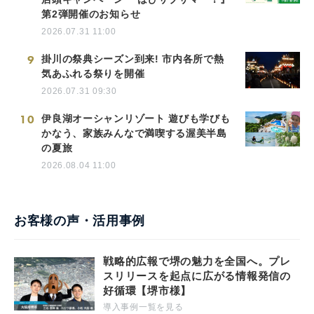
第2弾開催のお知らせ
2026.07.31 11:00
9
掛川の祭典シーズン到来! 市内各所で熱
気あふれる祭りを開催
2026.07.31 09:30
10
伊良湖オーシャンリゾート 遊びも学びも
かなう、家族みんなで満喫する渥美半島
の夏旅
2026.08.04 11:00
お客様の声・活用事例
戦略的広報で堺の魅力を全国へ。プレ
スリリースを起点に広がる情報発信の
好循環【堺市様】
導入事例一覧を見る