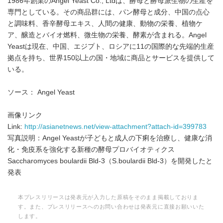
1986年創業のAngel Yeast Co., Ltdは、酵母と酵母派生物の生産を
専門としている。その商品群には、パン酵母と成分、中国の点心
と調味料、香辛酵母エキス、人間の健康、動物の栄養、植物ケ
ア、醸造とバイオ燃料、微生物の栄養、酵素が含まれる。Angel
Yeastは現在、中国、エジプト、ロシアに11の国際的な先端的生産
拠点を持ち、世界150以上の国・地域に商品とサービスを提供して
いる。
ソース： Angel Yeast
画像リンク
Link:
http://asianetnews.net/view-attachment?attach-id=399783
写真説明：Angel Yeastが子どもと成人の下痢を治療し、健康な消
化・免疫系を強化する新種の酵母プロバイオティクス
Saccharomyces boulardii Bld-3（S.boulardii Bld-3）を開発したと
発表
本プレスリリースは発表元が入力した原稿をそのまま掲載しておりま
す。また、プレスリリースへのお問い合わせは発表元に直接お願いいた
します。