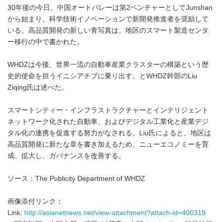
30年後の今日、中国オートバレーは第2ベンチャーとしてJunshan
から始まり、科学技術イノベーションで新開発推進者を奨励して
いる。高品質開発の新しい青写真は、地区のスマート製造センタ
ー移行の中で書かれた。
WHDZは今後、世界一流の自動車産業クラスターの構築という歴
史的使命を担うイニシアチブに乗り出す、とWHDZ幹部のLiu
Ziqing氏は述べた。
スマートシティー・インフラストラクチャーとインテリジェント
ネットワーク化された自動車、およびデジタル工業化と産業デジ
タル化の連携を促進する努力がなされる。Liu氏によると、地区は
高品質開発に新たな章を書き加えるため、ニューエコノミーを育
成、拡大し、ガバナンスを改善する。
ソース：The Publicity Department of WHDZ
画像添付リンク：
Link:
http://asianetnews.net/view-attachment?attach-id=400319