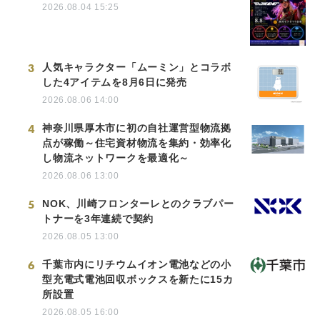
2026.08.04 15:25
3
人気キャラクター「ムーミン」とコラボ
した4アイテムを8月6日に発売
2026.08.06 14:00
4
神奈川県厚木市に初の自社運営型物流拠
点が稼働～住宅資材物流を集約・効率化
し物流ネットワークを最適化～
2026.08.06 13:00
5
NOK、川崎フロンターレとのクラブパー
トナーを3年連続で契約
2026.08.05 13:00
6
千葉市内にリチウムイオン電池などの小
型充電式電池回収ボックスを新たに15カ
所設置
2026.08.05 16:00