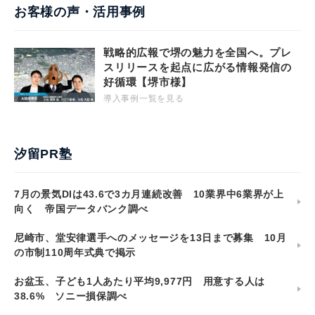
お客様の声・活用事例
戦略的広報で堺の魅力を全国へ。プレ
スリリースを起点に広がる情報発信の
好循環【堺市様】
導入事例一覧を見る
汐留PR塾
7月の景気DIは43.6で3カ月連続改善 10業界中6業界が上
向く 帝国データバンク調べ
尼崎市、堂安律選手へのメッセージを13日まで募集 10月
の市制110周年式典で掲示
お盆玉、子ども1人あたり平均9,977円 用意する人は
38.6% ソニー損保調べ