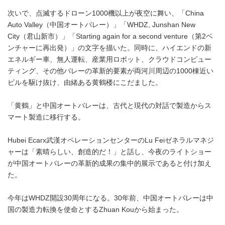
次いで、点滅するドローン1000機以上が夜空に舞い、「China
Auto Valley（中国オートバレー）」「WHDZ, Junshan New
City（君山新市）」「Starting again for a second venture（第2ベ
ンチャーに再出発）」の文字を描いた。同時に、ハイエンドの新
エネルギー車、無人運転、産業用ロボット、クラウドコンピュー
ティング、その他バレーの革新的要素が両河川周辺の1000棟近い
ビルを駆け抜け、由緒ある黄鶴楼にこだました。
「黄鶴」と中国オートバレーは、古代と現代の対話で製造からス
マート製造に移行する。
Hubei Ecarx武漢オペレーションセンターのLu Feiゼネラルマネジ
ャーは「素晴らしい、創造的だ！」と話し、今夜のライトショー
が中国オートバレーの革新的成果の集中的展示であると付け加え
た。
今年はWHDZ開設30周年になる。30年前、中国オートバレーは中
国の製造力転換を使命とするZhuan Kouから始まった。