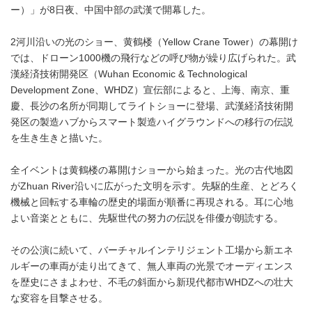
ー）」が8日夜、中国中部の武漢で開幕した。
2河川沿いの光のショー、黄鶴楼（Yellow Crane Tower）の幕開け
では、ドローン1000機の飛行などの呼び物が繰り広げられた。武
漢経済技術開発区（Wuhan Economic & Technological
Development Zone、WHDZ）宣伝部によると、上海、南京、重
慶、長沙の名所が同期してライトショーに登場、武漢経済技術開
発区の製造ハブからスマート製造ハイグラウンドへの移行の伝説
を生き生きと描いた。
全イベントは黄鶴楼の幕開けショーから始まった。光の古代地図
がZhuan River沿いに広がった文明を示す。先駆的生産、とどろく
機械と回転する車輪の歴史的場面が順番に再現される。耳に心地
よい音楽とともに、先駆世代の努力の伝説を俳優が朗読する。
その公演に続いて、バーチャルインテリジェント工場から新エネ
ルギーの車両が走り出てきて、無人車両の光景でオーディエンス
を歴史にさまよわせ、不毛の斜面から新現代都市WHDZへの壮大
な変容を目撃させる。