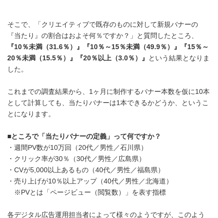
そこで、「クリエイティブで既存のものに対して新規バナーの
『当たり』の割合はおよそ何％ですか？」と質問したところ、
『
10
％未満（
31.6
％）』『
10
％～
15
％未満（
49.9
％）』『
15
％～
20
％未満（
15.5
％）』『
20
％以上（
3.0
％）』
という結果となりま
した。
これまでの調査結果から、1ヶ月に制作するバナー本数を仮に10本
として計算しても、当たりバナーは1本できるかどうか、というこ
とになります。
■
ところで「当たりバナーの定義」って何ですか？
・週間PV数が10万回（20代／男性／石川県）
・クリック率が30％（30代／男性／広島県）
・CVが5,000以上あるもの（40代／男性／福島県）
・売り上げが10％以上アップ（40代／男性／北海道）
※PVとは「ページビュー（閲覧数）」を表す指標
各デジタル広告運用担当者によって様々のようですが、このよう