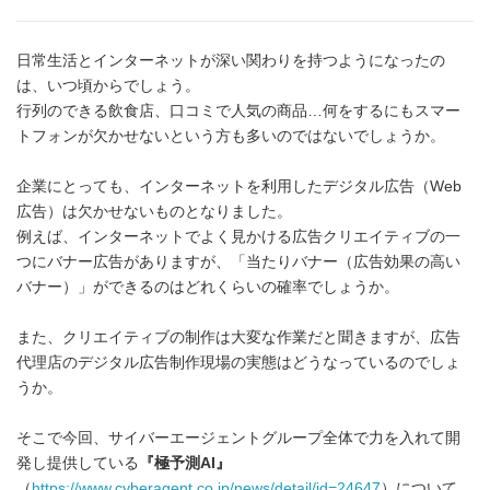
日常生活とインターネットが深い関わりを持つようになったの
は、いつ頃からでしょう。
行列のできる飲食店、口コミで人気の商品…何をするにもスマー
トフォンが欠かせないという方も多いのではないでしょうか。
企業にとっても、インターネットを利用したデジタル広告（Web
広告）は欠かせないものとなりました。
例えば、インターネットでよく見かける広告クリエイティブの一
つにバナー広告がありますが、「当たりバナー（広告効果の高い
バナー）」ができるのはどれくらいの確率でしょうか。
また、クリエイティブの制作は大変な作業だと聞きますが、広告
代理店のデジタル広告制作現場の実態はどうなっているのでしょ
うか。
そこで今回、サイバーエージェントグループ全体で力を入れて開
発し提供している
『極予測
AI
』
（
https://www.cyberagent.co.jp/news/detail/id=24647
）について、