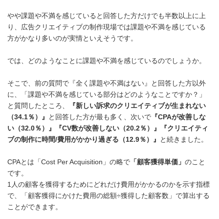
やや課題や不満を感じていると回答した方だけでも半数以上に上
り、広告クリエイティブの制作現場では課題や不満を感じている
方がかなり多いのが実情といえそうです。
では、どのようなことに課題や不満を感じているのでしょうか。
そこで、前の質問で『全く課題や不満はない』と回答した方以外
に、「課題や不満を感じている部分はどのようなことですか？」
と質問したところ、
『新しい訴求のクリエイティブが生まれない
（
34.1
％）』
と回答した方が最も多く、次いで
『
CPA
が改善しな
い（
32.0
％）』『
CV
数が改善しない（
20.2
％）』『クリエイティ
ブの制作に時間
/
費用がかかり過ぎる（
12.9
％）』
と続きました。
CPAとは「Cost Per Acquisition」の略で
「顧客獲得単価」
のこと
です。
1人の顧客を獲得するためにどれだけ費用がかかるのかを示す指標
で、「顧客獲得にかけた費用の総額÷獲得した顧客数」で算出する
ことができます。