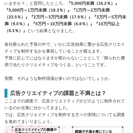
いますか？」と質問したところ、
『
5,000
円未満（
16.2
％）』
『
5,000
円～
1
万円未満（
18.3
％）』『
1
万円～
2
万円未満
（
23.5
％）』『
2
万円～
3
万円未満（
17.9
％）』『
3
万円～
5
万円未
満（
9.0
％）』『
5
万円～
10
万円未満（
6.8
％）』『
10
万円以上
（
8.3
％）』
という結果となりました。
各社限られた予算の中で、いかに広告効果に繋がる広告クリエイ
ティブを制作するかを重視していることが窺えます。
予算に応じてにはなりますが変わらないこととして「限られた費
用で当たりクリエイティブをつくる」ということです。
実際、そのような制作現場が多いのではないでしょうか。
広告クリエイティブの課題と不満とは？
ここまでの調査で、広告クリエイティブがどのように制作されて
いるのか次第に分かってきました。
では、広告クリエイティブを制作する方々の実情についても調査
を進めてまいりましょう。