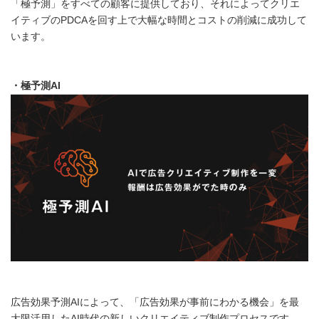
「極予測」をすべての顧客に提供しており、それによってクリエ
English
イティブのPDCAを回す上で大幅な時間とコストの削減に成功して
います。
・極予測
AI
広告効果予測AIによって、「広告効果が事前にわかる機会」を最
大限活用したAI時代の新しいクリエイティブ制作プロセスです。