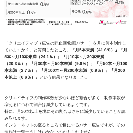
「クリエイティブ（広告の静止画/動画バナー）を月に何本制作し
ていますか？」と質問したところ、
『月
5
本未満（
41.6
％）』『月
5
本～月
10
本未満（
24.1
％）』『月
10
本～月
30
本未満
（
20.3
％）』『月
30
本～月
50
本未満（
9.8
％）』『月
50
本～月
100
本未満（
2.7
％）』『月
100
本～月
200
本未満（
0.9
％）』『月
200
本以上（
0.6
％）』
という結果となりました。
クリエイティブの制作本数が少ないほど割合が多く、制作本数が
増えるにつれて割合は減少しているようです。
特に、月30本以上を境にその割合はさらに減少していることが読
み取れます。
インターネットの至るところで目にするバナー広告ですが、その
制作は一朝一夕にはいかないのかもしれません。