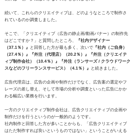
続いて、これらのクリエイティブは、どのようなところで制作さ
れているのか調査しました。
そこで、「クリエイティブ（広告の静止画/動画バナー）の制作先
はどこですか？」と質問したところ、
『社内デザイナー
（
37.1
％）』
と回答した方が最も多く、次いで
『社内（ご自身）
（
27.4
％）』『外注（代理店）（
20.2
％）』『外注（クリエイテ
ィブ制作会社）（
10.4
％）』『外注（ランサーズ
/
クラウドワーク
スなどのフリーランスサービス）（
4.1
％）』
と続きました。
広告代理店は、広告の企画や制作だけでなく、広告案の選定やフ
レーズの差し替え、そして市場の分析や調査といった広告にかか
わる幅広い業務を行います。
一方のクリエイティブ制作会社は、広告クリエイティブの企画や
制作だけを行うというのが一般的のようです。
社内制作と回答した方が多いことからも、「広告クリエイティブ
はただ制作すれば良いというものではない」ということがいえる