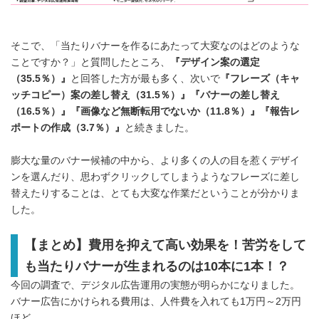
そこで、「当たりバナーを作るにあたって大変なのはどのような
ことですか？」と質問したところ、
『デザイン案の選定
（
35.5
％）』
と回答した方が最も多く、次いで
『フレーズ（キャ
ッチコピー）案の差し替え（
31.5
％）』『バナーの差し替え
（
16.5
％）』『画像など無断転用でないか（
11.8
％）』『報告レ
ポートの作成（
3.7
％）』
と続きました。
膨大な量のバナー候補の中から、より多くの人の目を惹くデザイ
ンを選んだり、思わずクリックしてしまうようなフレーズに差し
替えたりすることは、とても大変な作業だということが分かりま
した。
【まとめ】費用を抑えて高い効果を！苦労をして
も当たりバナーが生まれるのは
10
本に
1
本！？
今回の調査で、デジタル広告運用の実態が明らかになりました。
バナー広告にかけられる費用は、人件費を入れても1万円～2万円
ほど。