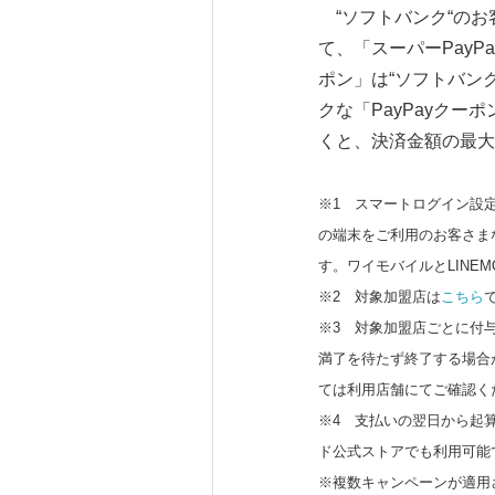
“ソフトバンク“のお
て、「スーパーPayP
ポン」は“ソフトバン
クな「PayPayクー
くと、決済金額の最大
※1 スマートログイン設定済
の端末をご利用のお客さま
す。ワイモバイルとLINE
※2 対象加盟店は
こちら
※3 対象加盟店ごとに付
満了を待たず終了する場合
ては利用店舗にてご確認く
※4 支払いの翌日から起算し
ド公式ストアでも利用可能で
※複数キャンペーンが適用さ