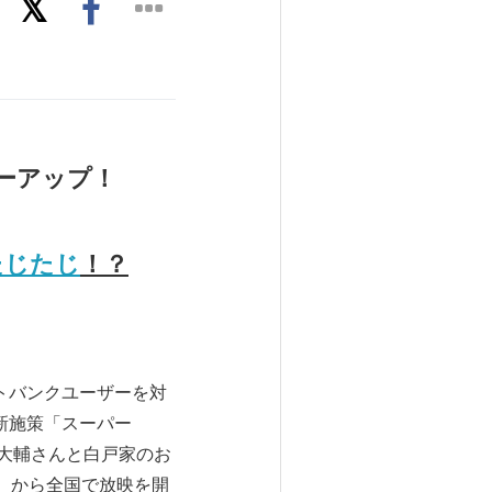
ーアップ！
たじたじ
！？
トバンクユーザーを対
新施策「スーパー
川大輔さんと白戸家のお
金）から全国で放映を開