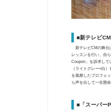
■新テレビC
新テレビCMの舞台
レッスンを行い、自らお
Coupon」を訴求
（ライトグレー×白）
を風靡したプロフェッ
ら声を出して一生懸命
■「スーパーP