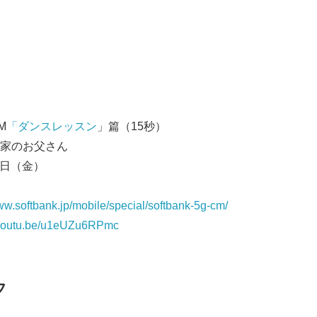
M
「ダンスレッスン
」篇（15秒）
家のお父さん
4日（金）
www.softbank.jp/mobile/special/softbank-5g-cm/
//youtu.be/u1eUZu6RPmc
フ