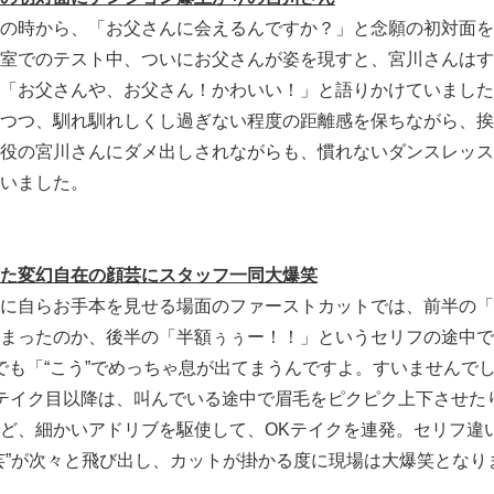
の時から、「お父さんに会えるんですか？」と念願の初対面を
室でのテスト中、ついにお父さんが姿を現すと、宮川さんはす
「お父さんや、お父さん！かわいい！」と語りかけていました
つつ、馴れ馴れしくし過ぎない程度の距離感を保ちながら、挨
役の宮川さんにダメ出しされながらも、慣れないダンスレッス
いました。
た変幻自在の顔芸にスタッフ一同大爆笑
に自らお手本を見せる場面のファーストカットでは、前半の「
まったのか、後半の「半額ぅぅー！！」というセリフの途中で
でも「“こう”でめっちゃ息が出てまうんですよ。すいませんで
テイク目以降は、叫んでいる途中で眉毛をピクピク上下させた
ど、細かいアドリブを駆使して、OKテイクを連発。セリフ違
芸”が次々と飛び出し、カットが掛かる度に現場は大爆笑となり