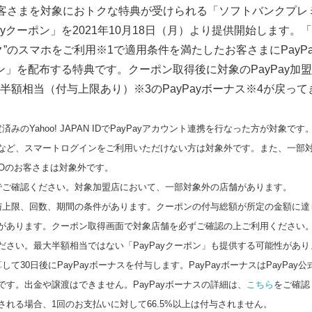
客さまを対象におトクな特典が受けられる「ソフトバンクプレ
ayクーポン」を2021年10月18日（月）より提供開始します。「
ク”のスマホをご利用※1で適用条件を満たしたお客さまにPayP
ポン」を配布する特典です。クーポン取得後に対象のPayPay加
半額相当（付与上限あり）※3のPayPayボーナス※4が戻って
みのYahoo! JAPAN IDでPayPayアカウント連携を行なった方が対象
など、スマートログインをご利用いただけない方は対象外です。また、一部
MOのお客さまは対象外です。
でご確認ください。対象加盟店において、一部対象外の店舗があります。
Japanese
与上限、回数、期間の条件があります。クーポンの付与総額が所定の金額に達
があります。クーポン取得画面で対象店舗を必ずご確認の上ご利用ください
ださい。最大半額相当ではない「PayPayクーポン」も提供する可能性があり
て30日後にPayPayボーナスを付与します。PayPayボーナスはPayPa
す。出金や譲渡はできません。PayPayボーナスの詳細は、
こちら
をご確認
れる場合、1回のお支払いに対して66.5%以上は付与されません。