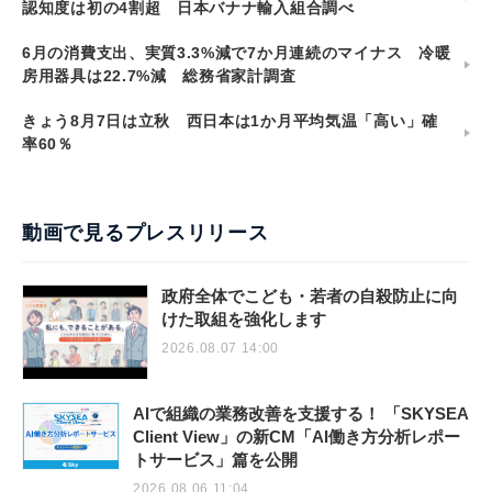
認知度は初の4割超 日本バナナ輸入組合調べ
6月の消費支出、実質3.3%減で7か月連続のマイナス 冷暖
房用器具は22.7%減 総務省家計調査
きょう8月7日は立秋 西日本は1か月平均気温「高い」確
率60％
動画で見るプレスリリース
政府全体でこども・若者の自殺防止に向
けた取組を強化します
2026.08.07 14:00
AIで組織の業務改善を支援する！ 「SKYSEA
Client View」の新CM「AI働き方分析レポー
トサービス」篇を公開
2026.08.06 11:04