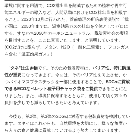
環境に関する用語で、CO2排出量を削減するための植林や再生可
能エネルギーの導入など、人間活動におけるCO2排出量を相殺す
ること。2020年10月に行われた、菅前総理の所信表明演説で「我
が国は、2050年までに、温室効果ガスの排出を全体としてゼロに
する、すなわち2050年カーボンニュートラル、脱炭素社会の実現
を目指すことを、ここに宣言いたします」と表明しています。
(CO2だけに限らず、メタン、N2O（一酸化二窒素）、フロンガス
を含む「温室効果ガス」)
“
タネ”は生き物
です。そのため包装資材は、
バリア性、特に防湿
性が重要
になってきます。今回は、そのバリア性を向上させ、か
つバイオマスプラスチックを一部に使用することで、
SDGsに貢献
できる
ECO
なペレット種子用チャック袋をご提供
できることにな
りました。また、環境に配慮するとともに、使用して頂く方々の
負担を少しでも減らしていきたいと考えています。
今後も、第2弾、第3弾のSDGsに対応する包装資材を検討してい
ます。タキイはこれからも、自然環境を大切にし、様々な角度か
ら人々の食と健康に貢献していけるよう努力してまいります。