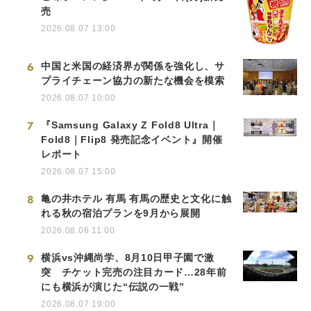
売
2026.08.07 13:00
6
中国と米国の経済界が関係を強化し、サ
プライチェーン協力の新たな機会を模索
2026.08.07 10:00
7
『Samsung Galaxy Z Fold8 Ultra｜
Fold8｜Flip8 発売記念イベント』開催
レポート
2026.08.07 15:00
8
亀の井ホテル 有馬 有馬の歴史と文化に触
れる秋の宿泊プランを9月から展開
2026.08.06 11:00
9
横浜vs沖縄尚学、8月10日甲子園で激
突 チケット完売の注目カード…28年前
にも横浜が演じた“伝説の一戦”
2026.08.07 19:00