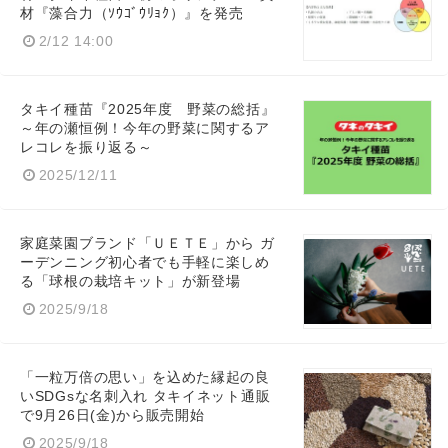
材『藻合力（ｿｳｺﾞｳﾘｮｸ）』を発売
2/12 14:00
タキイ種苗『2025年度 野菜の総括』
～年の瀬恒例！今年の野菜に関するア
レコレを振り返る～
2025/12/11
家庭菜園ブランド「ＵＥＴＥ」から ガ
ーデンニング初心者でも手軽に楽しめ
る「球根の栽培キット」が新登場
2025/9/18
「一粒万倍の思い」を込めた縁起の良
いSDGsな名刺入れ タキイネット通販
で9月26日(金)から販売開始
2025/9/18