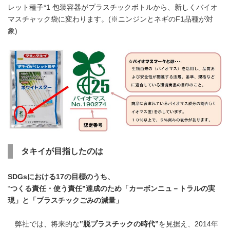
レット種子*1 包装容器がプラスチックボトルから、新しくバイオ
マスチャック袋に変わります。(※ニンジンとネギのF1品種が対
象)
タキイが目指したのは
SDGs
における
17
の目標のうち、
“
つくる責任・使う責任”達成のため「カーボンニュ－トラルの実
現」と「プラスチックごみの減量」
弊社では、将来的な
‟脱プラスチックの時代”
を見据え、2014年