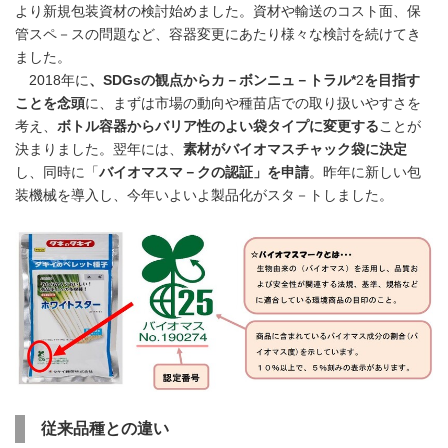
より新規包装資材の検討始めました。資材や輸送のコスト面、保
管スペ－スの問題など、容器変更にあたり様々な検討を続けてき
ました。
2018年に
、
SDGs
の観点からカ－ボンニュ－トラル*
2
を目指す
ことを念頭
に、まずは市場の動向や種苗店での取り扱いやすさを
考え、
ボトル容器からバリア性のよい袋タイプに変更する
ことが
決まりました。翌年には、
素材がバイオマスチャック袋に決定
し、同時に「
バイオマスマ－クの認証」を申請
。昨年に新しい包
装機械を導入し、今年いよいよ製品化がスタ－トしました。
従来品種との違い