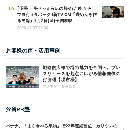
10
｢明星 一平ちゃん夜店の焼そば 袋 からし
マヨ付 5食パック｣新TV-CM『袋めんを作
る男篇』8月7日(金)全国放映
2026.08.07 07:30
お客様の声・活用事例
戦略的広報で堺の魅力を全国へ。プレ
スリリースを起点に広がる情報発信の
好循環【堺市様】
導入事例一覧を見る
汐留PR塾
バナナ、「よく食べる果物」で22年連続首位 カリウムの