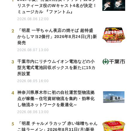
リスティーヌ役のWキャスト4名が決定！
ミュージカル 『ファントム』
2026.08.06 12:00
2
「明星 一平ちゃん夜店の焼そば 超特盛
からしマヨ2個付」2026年8月24日(月)新
発売
2026.08.07 13:00
3
千葉市内にリチウムイオン電池などの小
型充電式電池回収ボックスを新たに15カ
所設置
2026.08.05 16:00
4
神奈川県厚木市に初の自社運営型物流拠
点が稼働～住宅資材物流を集約・効率化
し物流ネットワークを最適化～
2026.08.06 13:00
5
「明星 チャルメラカップ 赤い味噌ちゃん
こ味ラーメン」2026年8月31日(月)新発