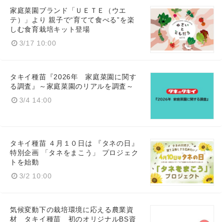
家庭菜園ブランド「ＵＥＴＥ（ウエ
テ）」より 親子で“育てて食べる”を楽
しむ食育栽培キット登場
3/17 10:00
タキイ種苗『2026年 家庭菜園に関す
る調査』～家庭菜園のリアルを調査～
3/4 14:00
タキイ種苗 ４月１０日は 『タネの日』
特別企画 「タネをまこう」 プロジェク
トを始動
3/2 10:00
気候変動下の栽培環境に応える農業資
材 タキイ種苗 初のオリジナルBS資