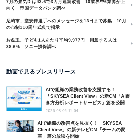
7月の景気DIは43.6で3カ月連続改善 10業界中6業界が上
向く 帝国データバンク調べ
尼崎市、堂安律選手へのメッセージを13日まで募集 10月
の市制110周年式典で掲示
お盆玉、子ども1人あたり平均9,977円 用意する人は
38.6% ソニー損保調べ
動画で見るプレスリリース
AIで組織の業務改善を支援する！
「SKYSEA Client View」の新CM「AI働
き方分析レポートサービス」篇を公開
2026.08.06 11:04
AIで組織の改善点を見抜く！「SKYSEA
Client View」の新テレビCM「チームの変
革」篇の放映を開始