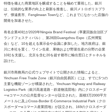
特徴を備えた商業地区を醸成することを極めて重視した。銀川
は、伝統的な業界の向上と刷新を推進し、銀川メトロポリスプラ
ザ、懐遠夜市、Fenglinwan Townなど、これまでになかった店舗の
開発を加速させた。
有名企業40社が2020年Ningxia Brand Festival（寧夏回族自治区ブ
ランドフェスティバル）、第28回Guangzhou Expo（広州博覧
会）など、10を超える展示会や会議に参加した。地方政府は、銀
川に本社を置く、ワイン生産、果物および野菜生産の分野の企業
10社を支援し、北京を含む20を超す都市に輸出窓口とチャネルを
設けた。
銀川市商務局の公式ウェブサイトで公開された情報によると、
Yinchuan Free Trade Zone（銀川自由貿易区）には、すでに5つの
主要な機能ゾーンが構築された。Yinchuan Highway and Railway
Logistics Park（銀川高速道路・鉄道物流団地）内にクロスボーダ
ーeコマースの公共監督センターが設立された。面積3万2000平方
メートルに及ぶCross-Border E-Commerce Industrial Park（クロ
スボーダーeコマース産業団地）が設立され、169のクロスボーダ