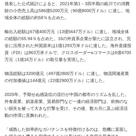
発表した公式統計によると、2021年第1－3四半期の銀川での消費
財の小売売上高は586億5200万元（90億8000万ドル）に達し、地
域全体の総額の約58％を占めた。
輸出入総額は67億400万元（13億5647万ドル）に達し、地域全体
の総額の55.94％を占めた。16の外資系企業が新たに設立され、完
全に活用された外国資本は1億1293万米ドルに達した。海外直接投
資（FDI）は863万米ドルで、クロスボーダーeコマースは6億4700
万元（1億16万ドル）の取引量を実現した。
物流総額は3200億元（497億2800万ドル）に達し、物流関連産業
の付加価値は144億元（22億2900万ドル）に達した。
2020年、予期せぬ感染症の流行が中国の都市のリズムを乱した。
外食産業、娯楽産業、貿易部門など一連の経済部門は、前例のな
い損失を被って大きな打撃を受け、その後、数カ月に及ぶ経済活
動の停滞に見舞われた。
「成熟した効率的なガバナンスを特徴付けるのは、危機に直面し