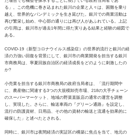
た場合でも機会を探求することに長けている政府当局者であ
る」。この危機に巻き込まれた銀川の企業と人々は、困難を乗り
越え、世界的なパンデミックを生き延びた。銀川での商業活動は
再び繁栄し始め、中心部の通りには再び人があふれている。上記
の引用は、銀川市が過去1年間に得た実りある結果と経験の縮図で
ある。
COVID-19（新型コロナウイルス感染症）の世界的流行と銀川の経
済の力強い回復を背景にして、銀川市の商業開発を担当する銀川
市商務局は、寧夏回族自治区の経済成長をどのように刺激したの
か?
小売業を担当する銀川市商務局の政府当局者は、「流行期間中
に、農産物に関連する3つの大規模卸売市場、218の大手チェーン
のスーパーマーケット、地域の野菜直販店の通常の運営を調整
し、実現した。さらに、輸送車両の『グリーン通路』を設定し、
流行の防護資材、日用品、その他の資材の輸送と流通を効果的に
確保した」と述べたとされる。
同時に、銀川市は夜間経済の実証区の構築に焦点を当て、地元の