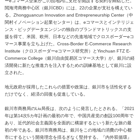
ーeコマース企業がこの団地内に支社を開設する契約を締結した。
閲海湾商務中心区（銀川CBD）には、22の企業が支社を構えてい
る。Zhongguancun Innovation and Entrepreneurship Center（中
関村イノベーション起業センター）は、eコマースとインテリジェ
ンス・ビッグデータエンジンの独自のブランドマトリックスの支
援を得て、米国、欧州、日本などの先進地域でクロスボーダーeコ
マース事業を立ち上げた。Cross-Border E-Commerce Research
Institute（クロスボーダーeコマース研究所）とYinchuan FTZ E-
Commerce College（銀川自由貿易区コマース大学）が、銀川の経
済開発に新たな推進力を注入するための訓練基地として銀川に設
立された。
地元政府が採用したこれらの措置や政策は、銀川市を活性化する
だけでなく、経済の回復も促進している。
銀川市商務局のLiu局長は、次のように発言したとされる。「2021
年は第14次5カ年計画の最初の年で、中国共産党の創設100周年で
あり、近代的社会主義国を全面的に構築するという新たな旅の最
初の年である。銀川市商務局は、銀川をこの地域の消費の中心都
市にするという開発理念を揺るぎなく堅持する。『内外双循環』