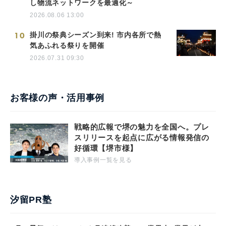
し物流ネットワークを最適化～
2026.08.06 13:00
10
掛川の祭典シーズン到来! 市内各所で熱
気あふれる祭りを開催
2026.07.31 09:30
お客様の声・活用事例
戦略的広報で堺の魅力を全国へ。プレ
スリリースを起点に広がる情報発信の
好循環【堺市様】
導入事例一覧を見る
汐留PR塾