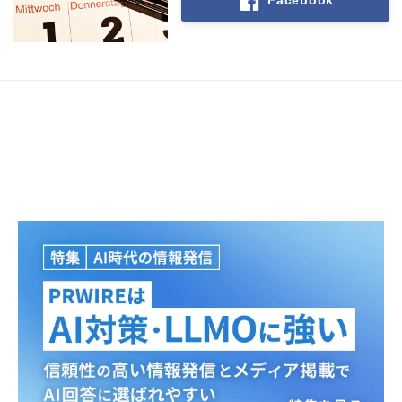
Japanese
English