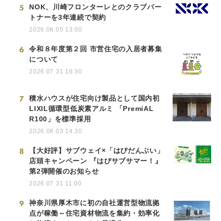
5
NOK、川崎フロンターレとのクラブパー
トナーを3年連続で契約
2026.08.05 13:00
6
令和８年度第２回 市営住宅の入居者募集
について
2026.07.31 16:30
7
積水ハウスが住宅向け製品として国内初
LIXIL循環型低炭素アルミ 「PremiAL
R100」を標準採用
2026.08.03 14:30
8
【大好評】サブウェイ×「はぴだんぶい」
店頭キャンペーン 『はぴサブサマー！』
第2弾開催のお知らせ
2026.07.31 11:00
9
神奈川県厚木市に初の自社運営型物流拠
点が稼働～住宅資材物流を集約・効率化