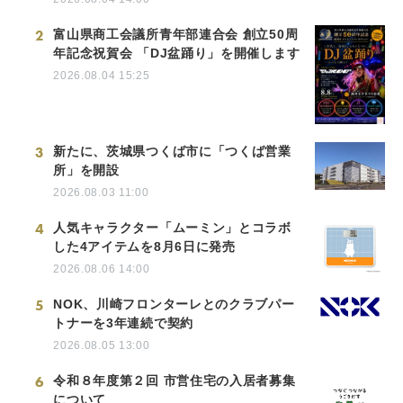
2
富山県商工会議所青年部連合会 創立50周
年記念祝賀会 「DJ盆踊り」を開催します
2026.08.04 15:25
3
新たに、茨城県つくば市に「つくば営業
所」を開設
2026.08.03 11:00
4
人気キャラクター「ムーミン」とコラボ
した4アイテムを8月6日に発売
2026.08.06 14:00
5
NOK、川崎フロンターレとのクラブパー
トナーを3年連続で契約
2026.08.05 13:00
6
令和８年度第２回 市営住宅の入居者募集
について