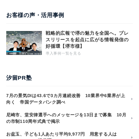
お客様の声・活用事例
戦略的広報で堺の魅力を全国へ。プレ
スリリースを起点に広がる情報発信の
好循環【堺市様】
導入事例一覧を見る
汐留PR塾
7月の景気DIは43.6で3カ月連続改善 10業界中6業界が上
向く 帝国データバンク調べ
尼崎市、堂安律選手へのメッセージを13日まで募集 10月
の市制110周年式典で掲示
お盆玉、子ども1人あたり平均9,977円 用意する人は