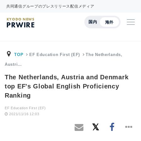
共同通信グループのプレスリリース配信メディア
KYODO NEWS
国内
海外
PRWIRE
TOP
EF Education First (EF)
The Netherlands,
Austri…
The Netherlands, Austria and Denmark
top EF's Global English Proficiency
Ranking
EF Education First (EF)
2021/11/16 12:03