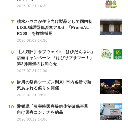
2026.07.31 16:30
7
積水ハウスが住宅向け製品として国内初
LIXIL循環型低炭素アルミ 「PremiAL
R100」を標準採用
2026.08.03 14:30
8
【大好評】サブウェイ×「はぴだんぶい」
店頭キャンペーン 『はぴサブサマー！』
第2弾開催のお知らせ
2026.07.31 11:00
9
掛川の祭典シーズン到来! 市内各所で熱
気あふれる祭りを開催
2026.07.31 09:30
10
愛媛県「災害時医療提供体制確保事業」
向け医療コンテナを納品
2026.03.19 14:00