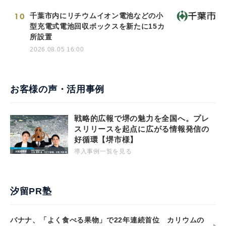
10
千葉市内にリチウムイオン電池などの小
型充電式電池回収ボックスを新たに15カ
所設置
2026.08.05 16:00
お客様の声・活用事例
戦略的広報で堺の魅力を全国へ。プレ
スリリースを起点に広がる情報発信の
好循環【堺市様】
導入事例一覧を見る
汐留PR塾
バナナ、「よく食べる果物」で22年連続首位 カリウムの