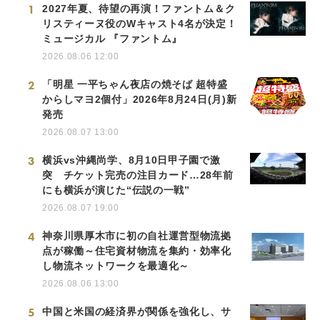
1
2027年夏、待望の再演！ファントム＆ク
リスティーヌ役のWキャスト4名が決定！
ミュージカル 『ファントム』
2026.08.06 12:00
2
「明星 一平ちゃん夜店の焼そば 超特盛
からしマヨ2個付」2026年8月24日(月)新
発売
2026.08.07 13:00
3
横浜vs沖縄尚学、8月10日甲子園で激
突 チケット完売の注目カード…28年前
にも横浜が演じた“伝説の一戦”
2026.08.07 19:00
4
神奈川県厚木市に初の自社運営型物流拠
点が稼働～住宅資材物流を集約・効率化
し物流ネットワークを最適化～
2026.08.06 13:00
5
中国と米国の経済界が関係を強化し、サ