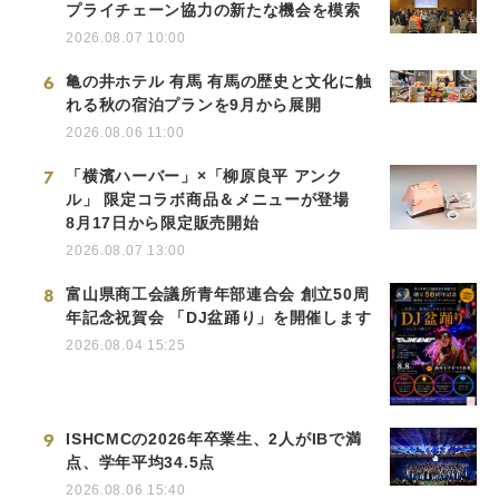
プライチェーン協力の新たな機会を模索
2026.08.07 10:00
6
亀の井ホテル 有馬 有馬の歴史と文化に触
れる秋の宿泊プランを9月から展開
2026.08.06 11:00
7
「横濱ハーバー」×「柳原良平 アンク
ル」 限定コラボ商品＆メニューが登場
8月17日から限定販売開始
2026.08.07 13:00
8
富山県商工会議所青年部連合会 創立50周
年記念祝賀会 「DJ盆踊り」を開催します
2026.08.04 15:25
9
ISHCMCの2026年卒業生、2人がIBで満
点、学年平均34.5点
2026.08.06 15:40