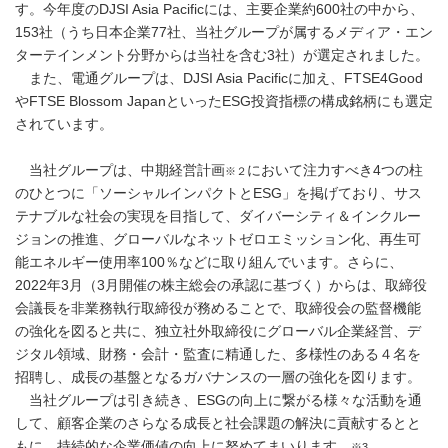
す。今年度のDJSI Asia Pacificには、主要企業約600社の中から、
153社（うち日本企業77社、当社グループが属するメディア・エン
ターテインメント分野からは当社を含む3社）が選定されました。
また、電通グループは、DJSI Asia Pacificに加え、FTSE4Good
やFTSE Blossom JapanといったESG投資指標の構成銘柄にも選定
されています。
当社グループは、中期経営計画
において注力すべき4つの柱
※２
のひとつに「ソーシャルインパクトとESG」を掲げており、サス
テナブルな社会の実現を目指して、ダイバーシティ＆インクルー
ジョンの推進、グローバルなネットゼロエミッション化、再生可
能エネルギー使用率100％などに取り組んでいます。さらに、
2022年3月（3月開催の株主総会の承認に基づく）からは、取締役
会議長を非業務執行取締役が務めることで、取締役会の監督機能
の強化を図ると共に、独立社外取締役にグローバル企業経営、デ
ジタル領域、財務・会計・監査に精通した、多様性のある４名を
招聘し、成長の基盤となるガバナンスの一層の強化を図ります。
当社グループは引き続き、ESGの向上に繋がる様々な活動を通
して、顧客企業のさらなる成長と社会課題の解決に貢献するとと
もに、持続的な企業価値の向上に努めてまいります。
※3