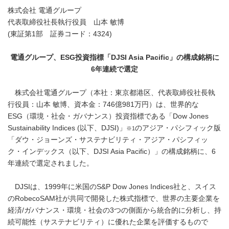
株式会社 電通グループ
代表取締役社長執行役員 山本 敏博
(東証第1部 証券コード：4324)
電通グループ、
ESG
投資指標「
DJSI Asia Pacific
」の構成銘柄に
6
年連続で選定
株式会社電通グループ（本社：東京都港区、代表取締役社長執
行役員：山本 敏博、資本金：746億981万円）は、世界的な
ESG（環境・社会・ガバナンス）投資指標である「Dow Jones
Sustainability Indices (以下、DJSI)」
のアジア・パシフィック版
※1
「ダウ・ジョーンズ・サステナビリティ・アジア・パシフィッ
ク・インデックス（以下、DJSI Asia Pacific）」の構成銘柄に、6
年連続で選定されました。
DJSIは、1999年に米国のS&P Dow Jones Indices社と、スイス
のRobecoSAM社が共同で開発した株式指標で、世界の主要企業を
経済/ガバナンス・環境・社会の3つの側面から統合的に分析し、持
続可能性（サステナビリティ）に優れた企業を評価するもので