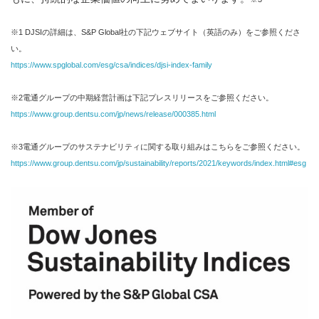
※1 DJSIの詳細は、S&P Global社の下記ウェブサイト（英語のみ）をご参照くださ
い。
https://www.spglobal.com/esg/csa/indices/djsi-index-family
※2電通グループの中期経営計画は下記プレスリリースをご参照ください。
https://www.group.dentsu.com/jp/news/release/000385.html
※3電通グループのサステナビリティに関する取り組みはこちらをご参照ください。
https://www.group.dentsu.com/jp/sustainability/reports/2021/keywords/index.html#esg