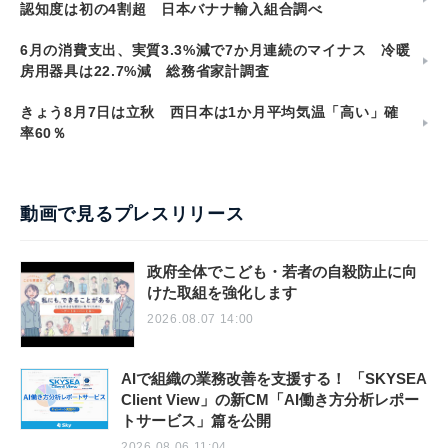
認知度は初の4割超 日本バナナ輸入組合調べ
6月の消費支出、実質3.3%減で7か月連続のマイナス 冷暖
房用器具は22.7%減 総務省家計調査
きょう8月7日は立秋 西日本は1か月平均気温「高い」確
率60％
動画で見るプレスリリース
政府全体でこども・若者の自殺防止に向
けた取組を強化します
2026.08.07 14:00
AIで組織の業務改善を支援する！ 「SKYSEA
Client View」の新CM「AI働き方分析レポー
トサービス」篇を公開
2026.08.06 11:04