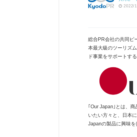
2022/1
総合PR会社の共同ピ
本最大級のツーリズム
ド事業をサポートするサ
｢Our Japan｣
いたい方々と、日本に
Japanの製品に興