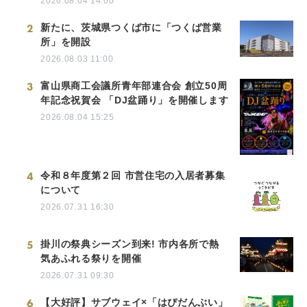
2026.08.04 14:00
2
新たに、茨城県つくば市に「つくば営業
所」を開設
2026.08.03 11:00
3
富山県商工会議所青年部連合会 創立50周
年記念祝賀会 「DJ盆踊り」を開催します
2026.08.04 15:25
4
令和８年度第２回 市営住宅の入居者募集
について
2026.07.31 16:30
5
掛川の祭典シーズン到来! 市内各所で熱
気あふれる祭りを開催
2026.07.31 09:30
6
【大好評】サブウェイ×「はぴだんぶい」