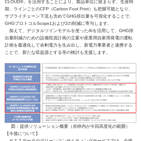
CLOUD®」を活用することにより、製品単位に留まらず、生産時
期、ラインごとのCFP（Carbon Foot Print）も把握可能となり、
サプライチェーン下流も含めてGHG排出量を可視化することで、
GHGプロトコルScope1および2の削減に寄与します。
加えて、デジタルツインモデルを使ったAIを活用して、GHG排
出量削減のための設備投資計画の立案や産業用自家用発電の運転
計画を最適化して余剰電力を生み出し、新電力事業者と連携する
ことで、新たな収益源とする等の検討も支援します。
図：提供ソリューション概要（赤枠内が今回高度化の範囲）
【今後について】
ＮＴＴデータのグリーンコンサルティングサービスでは、今後