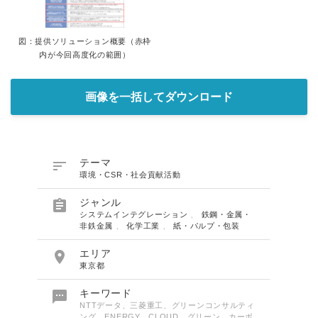
図：提供ソリューション概要（赤枠
内が今回高度化の範囲）
画像を一括してダウンロード

テーマ
環境・CSR・社会貢献活動

ジャンル
システムインテグレーション
、
鉄鋼・金属・
非鉄金属
、
化学工業
、
紙・パルプ・包装

エリア
東京都

キーワード
NTTデータ、三菱重工、グリーンコンサルティ
ング、ENERGY、CLOUD、グリーン、カーボ