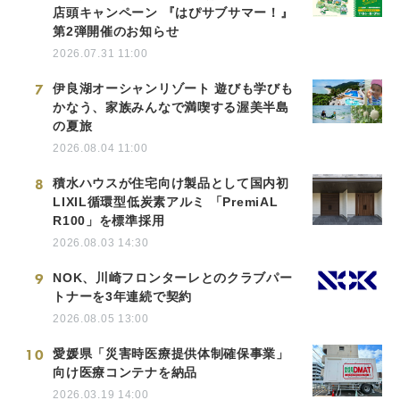
店頭キャンペーン 『はぴサブサマー！』
第2弾開催のお知らせ
2026.07.31 11:00
7
伊良湖オーシャンリゾート 遊びも学びも
かなう、家族みんなで満喫する渥美半島
の夏旅
2026.08.04 11:00
8
積水ハウスが住宅向け製品として国内初
LIXIL循環型低炭素アルミ 「PremiAL
R100」を標準採用
2026.08.03 14:30
9
NOK、川崎フロンターレとのクラブパー
トナーを3年連続で契約
2026.08.05 13:00
10
愛媛県「災害時医療提供体制確保事業」
向け医療コンテナを納品
2026.03.19 14:00