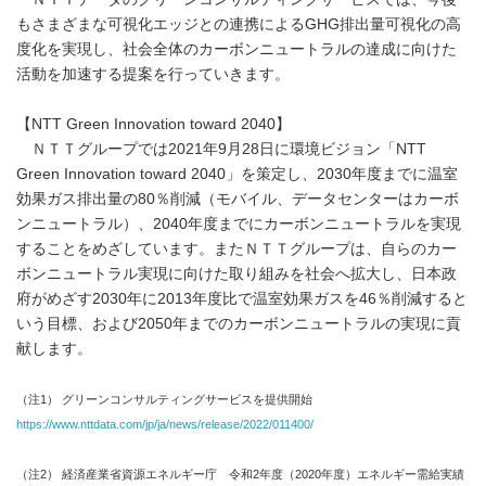
もさまざまな可視化エッジとの連携によるGHG排出量可視化の高
度化を実現し、社会全体のカーボンニュートラルの達成に向けた
活動を加速する提案を行っていきます。
【NTT Green Innovation toward 2040】
ＮＴＴグループでは2021年9月28日に環境ビジョン「NTT
Green Innovation toward 2040」を策定し、2030年度までに温室
効果ガス排出量の80％削減（モバイル、データセンターはカーボ
ンニュートラル）、2040年度までにカーボンニュートラルを実現
することをめざしています。またＮＴＴグループは、自らのカー
ボンニュートラル実現に向けた取り組みを社会へ拡大し、日本政
府がめざす2030年に2013年度比で温室効果ガスを46％削減すると
いう目標、および2050年までのカーボンニュートラルの実現に貢
献します。
（注1） グリーンコンサルティングサービスを提供開始
https://www.nttdata.com/jp/ja/news/release/2022/011400/
（注2） 経済産業省資源エネルギー庁 令和2年度（2020年度）エネルギー需給実績